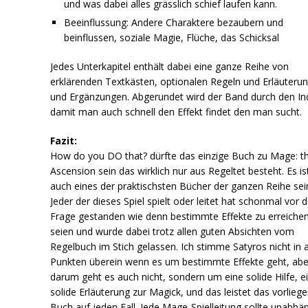
und was dabei alles grässlich schief laufen kann.
Beeinflussung: Andere Charaktere bezaubern und
beinflussen, soziale Magie, Flüche, das Schicksal
Jedes Unterkapitel enthält dabei eine ganze Reihe von
erklärenden Textkästen, optionalen Regeln und Erläuteru
und Ergänzungen. Abgerundet wird der Band durch den In
damit man auch schnell den Effekt findet den man sucht.
Fazit:
How do you DO that? dürfte das einzige Buch zu Mage: t
Ascension sein das wirklich nur aus Regeltet besteht. Es is
auch eines der praktischsten Bücher der ganzen Reihe sei
Jeder der dieses Spiel spielt oder leitet hat schonmal vor d
Frage gestanden wie denn bestimmte Effekte zu erreiche
seien und wurde dabei trotz allen guten Absichten vom
Regelbuch im Stich gelassen. Ich stimme Satyros nicht in a
Punkten überein wenn es um bestimmte Effekte geht, abe
darum geht es auch nicht, sondern um eine solide Hilfe, e
solide Erläuterung zur Magick, und das leistet das vorlieg
Buch auf jeden Fall. Jede Mage-Spielleitung sollte unabhä