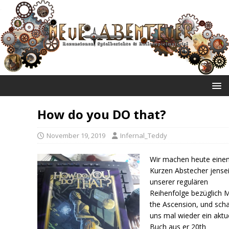
NEUE ABENTEUER
How do you DO that?
November 19, 2019
Infernal_Teddy
Wir machen heute eine
Kurzen Abstecher jensei
unserer regulären
Reihenfolge bezüglich 
the Ascension, und sch
uns mal wieder ein aktu
Buch aus er 20th