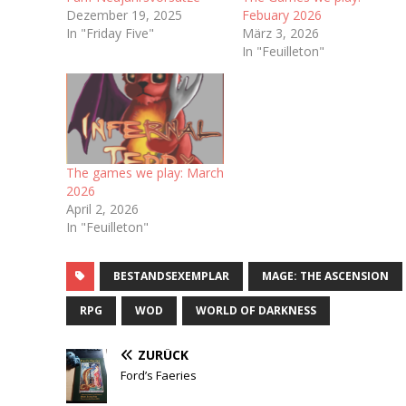
Dezember 19, 2025
Febuary 2026
In "Friday Five"
März 3, 2026
In "Feuilleton"
The games we play: March
2026
April 2, 2026
In "Feuilleton"
BESTANDSEXEMPLAR
MAGE: THE ASCENSION
RPG
WOD
WORLD OF DARKNESS
ZURÜCK
Ford’s Faeries