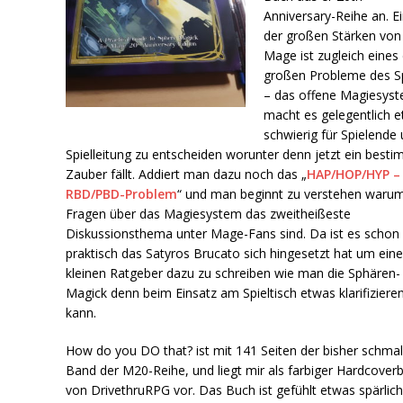
Anniversary-Reihe an. E
der großen Stärken von
Mage ist zugleich eines
großen Probleme des Sp
– das offene Magiesys
macht es gelegentlich 
schwierig für Spielende
Spielleitung zu entscheiden worunter denn jetzt ein best
Zauber fällt. Addiert man dazu noch das „
HAP/HOP/HYP –
RBD/PBD-Problem
“ und man beginnt zu verstehen waru
Fragen über das Magiesystem das zweitheißeste
Diskussionsthema unter Mage-Fans sind. Da ist es schon
praktisch das Satyros Brucato sich hingesetzt hat um ein
kleinen Ratgeber dazu zu schreiben wie man die Sphären-
Magick denn beim Einsatz am Spieltisch etwas klarifiziere
kann.
How do you DO that? ist mit 141 Seiten der bisher schmal
Band der M20-Reihe, und liegt mir als farbiger Hardcover
von DrivethruRPG vor. Das Buch ist gefühlt etwas spärlich