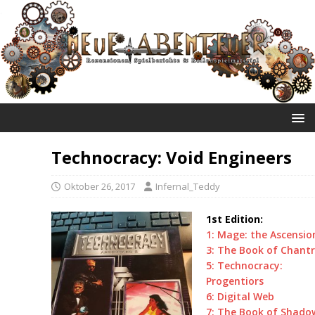
NEUE ABENTEUER
Technocracy: Void Engineers
Oktober 26, 2017
Infernal_Teddy
1st Edition:
1: Mage: the Ascensio
3: The Book of Chantr
5: Technocracy:
Progentiors
6: Digital Web
7: The Book of Shado