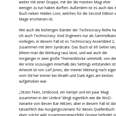
weiter mit einer Gruppe, mit der die meisten Magi eher
weniger zu tun haben dürften. Außerdem ist es auch das 
Buch neben Hidden Lore, welches für die Second Edition 
Mage erschienen ist.
Wie auch die bisherigen Bänder der Technocracy-Reihe h
ich auch Technocracy: Void Engineers nur als Sammelban
vorliegen, in diesem Fall ist es Technocracy Assembled 2,
zusammen mit dem Syndicate. Das Buch ist 69 Seiten lan
(Wenn man die Werbung raus lässt, und wie auch die
Vorgänger in zwei große Themenblöcke unterteilt, von d
der erste sozusagen innerhalb des Settings entstanden ist
Artwork ist von Leif Jones, der meiner Meinung nach eigen
vom Stil her immer bei Wraith und Dark Ages am besten
aufgehoben war.
„Sitzen Feen, Umbrood, ein Vampir und ein paar Magi
zusammen in der Umbra“ klingt eigentlich wie die WoD-
Variante von diesen Bar-Witzen, aber in diesem Fall ist da
tatsächlich das Ausgangsszenario für dieses Quellenbuch.
eben solche wild zusammengewürfelte Gruppe befindet si