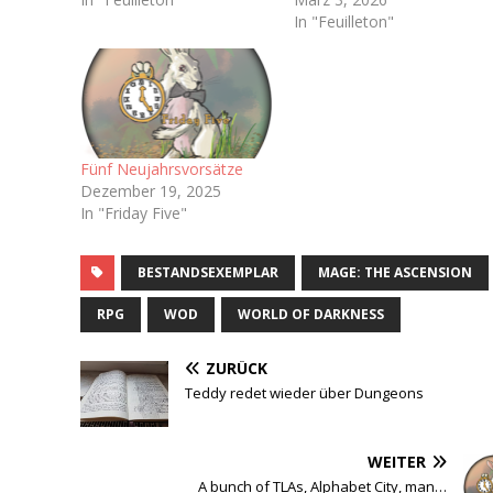
In "Feuilleton"
Fünf Neujahrsvorsätze
Dezember 19, 2025
In "Friday Five"
BESTANDSEXEMPLAR
MAGE: THE ASCENSION
RPG
WOD
WORLD OF DARKNESS
ZURÜCK
Teddy redet wieder über Dungeons
WEITER
A bunch of TLAs, Alphabet City, man…