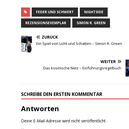
Zuhause kaum Brettspiele
gespielt abseits von ab
FEDER UND SCHWERT
NIGHTSIDE
und an Risiko oder
Monopoly,
REZENSIONSEXEMPLAR
SIMON R. GREEN
dementsprechend habe
ich nie wirklich Zugang
zum Brettspielhobby
ZURÜCK
gefunden. Man könnte
Ein Spiel von Licht und Schatten – Simon R. Green
sich also fragen…
WEITER
Das kosmische Netz – Einführungsregelbuch
SCHREIBE DEN ERSTEN KOMMENTAR
Antworten
Deine E-Mail-Adresse wird nicht veröffentlicht.