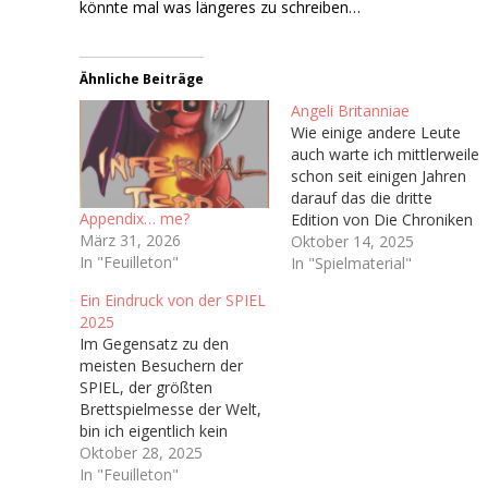
könnte mal was längeres zu schreiben…
Ähnliche Beiträge
Angeli Britanniae
Wie einige andere Leute
auch warte ich mittlerweile
schon seit einigen Jahren
darauf das die dritte
Appendix… me?
Edition von Die Chroniken
März 31, 2026
der Engel (Vulgo: Engel),
Oktober 14, 2025
In "Feuilleton"
welche ja irgendwann bald
In "Spielmaterial"
das Licht der Welt
Ein Eindruck von der SPIEL
erblicken soll. Hoffentlich.
2025
Immerhin haben wir ja
Im Gegensatz zu den
schon ein Playtest-
meisten Besuchern der
Dokument bekommen Ich
SPIEL, der größten
bin sogar auf dem
Brettspielmesse der Welt,
dazugehörigen Discord-
bin ich eigentlich kein
Server…
Brettspieler. In meiner
Oktober 28, 2025
Kindheit wurden bei uns
In "Feuilleton"