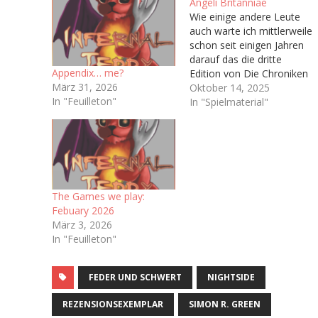
Angeli Britanniae
Wie einige andere Leute
auch warte ich mittlerweile
schon seit einigen Jahren
darauf das die dritte
Appendix… me?
Edition von Die Chroniken
März 31, 2026
der Engel (Vulgo: Engel),
Oktober 14, 2025
In "Feuilleton"
welche ja irgendwann bald
In "Spielmaterial"
das Licht der Welt
erblicken soll. Hoffentlich.
Immerhin haben wir ja
schon ein Playtest-
Dokument bekommen Ich
bin sogar auf dem
The Games we play:
dazugehörigen Discord-
Febuary 2026
Server…
März 3, 2026
In "Feuilleton"
FEDER UND SCHWERT
NIGHTSIDE
REZENSIONSEXEMPLAR
SIMON R. GREEN