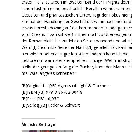
ersten Teils ist Green im zweiten Band der [I]Nightside[/I]
schon fast ruhig und beschaulich. Bei allen wundersamen
Gestalten und phantastischen Orten, liegt der Fokus hier 
klar auf der Handlung der Geschichte, wenn auch hier und
etwas Foreshadowing auf die kommenden Bände gemac
wird. Greens Erzählstil weiß immer noch zu Überzeugen u
der Roman bleibt bis zur letzten Seite spannend und witzig
Wem [I]Die dunkle Seite der Nacht[/I] gefallen hat, kann 
hier wieder beherzt zugreifen. Allen anderen kann ich die
Lektüre nur wärmstens empfehlen. Einziger Wehrmutstro
bleibt der geringe Umfang der Bücher, kann der Mann nic
mal was längeres schreiben?
[B]Originaltitel:[/B] Agents of Light & Darkness
[B]ISBN:[/B] 978-3-86762-004-8
[B]Preis:[/B] 10,95€
[B]Verlag:[/B] Feder & Schwert
Ähnliche Beiträge