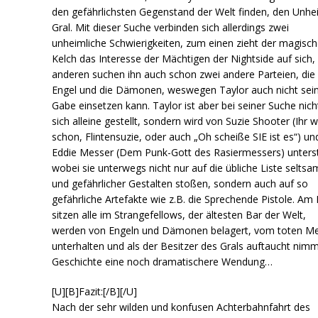
den gefährlichsten Gegenstand der Welt finden, den Unhei
Gral. Mit dieser Suche verbinden sich allerdings zwei
unheimliche Schwierigkeiten, zum einen zieht der magisc
Kelch das Interesse der Mächtigen der Nightside auf sich
anderen suchen ihn auch schon zwei andere Parteien, die
Engel und die Dämonen, weswegen Taylor auch nicht sei
Gabe einsetzen kann. Taylor ist aber bei seiner Suche nich
sich alleine gestellt, sondern wird von Suzie Shooter (Ihr w
schon, Flintensuzie, oder auch „Oh scheiße SIE ist es“) un
Eddie Messer (Dem Punk-Gott des Rasiermessers) unterst
wobei sie unterwegs nicht nur auf die übliche Liste seltsa
und gefährlicher Gestalten stoßen, sondern auch auf so
gefährliche Artefakte wie z.B. die Sprechende Pistole. Am
sitzen alle im Strangefellows, der ältesten Bar der Welt,
werden von Engeln und Dämonen belagert, vom toten Me
unterhalten und als der Besitzer des Grals auftaucht nimm
Geschichte eine noch dramatischere Wendung…
[U][B]Fazit:[/B][/U]
Nach der sehr wilden und konfusen Achterbahnfahrt des