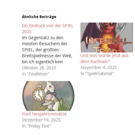
Ähnliche Beiträge
Ein Eindruck von der SPIEL
2025
Im Gegensatz zu den
meisten Besuchern der
SPIEL, der größten
Und was wurde jetzt aus
Brettspielmesse der Welt,
dem Aardvark?
bin ich eigentlich kein
November 4, 2025
Brettspieler. In meiner
Oktober 28, 2025
In "Spielmaterial"
Kindheit wurden bei uns
In "Feuilleton"
Zuhause kaum Brettspiele
gespielt abseits von ab
und an Risiko oder
Monopoly,
dementsprechend habe
ich nie wirklich Zugang
Fünf Neujahrsvorsätze
zum Brettspielhobby
Dezember 19, 2025
gefunden. Man könnte
In "Friday Five"
sich also fragen…