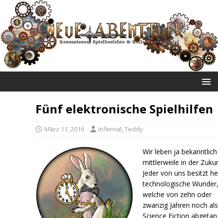
NEUE ABENTEUER
Fünf elektronische Spielhilfen
März 11, 2016
Infernal_Teddy
Wir leben ja bekanntlich
mittlerweile in der Zukun
Jeder von uns besitzt h
technologische Wunder
welche von zehn oder
zwanzig Jahren noch al
Science Fiction abgetan