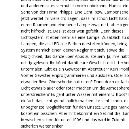
und anderen ist es vermutlich noch unbekannt. Hue ist ein
Serie von der Firma Philipps. Eine Licht, bzw. Lampenserie
Jetzt werdet ihr vielleicht sagen, dass ihr schon Licht habt 
euren Räumen und eine neue Lampe zwar nett, aber irge
nicht hilfreich ist. Das ist aber weit gefehlt. Denn dieses
Lichtsystem ist eben mehr als eine Lampe. Zusätzlich zu 
Lampen, die als LED alle Farben darstellen können, bringt
System nämlich einen kleinen Regler mit sich, sowie die
Möglichkeit, das Ganze über Apps zu steuern. Ja, ihre hab
richtig gelesen. Ihr könnt damit eure Geschichte lichttechn
untermalen. Gibt es ein Gewitter im Abenteuer? Kein Prob
Vorher Gewitter einprogrammieren und auslösen. Oder sol
etwa der fiese Oberschurke auftreten? Dann doch einfach
Licht etwas blauer oder roter machen um die Atmosphäre
unterstreichen? Es geht unter Wasser mit einem U-Boot?
einfach das Licht grün/bläulich machen. Ihr seht schon, es
unbegrenzte Möglichkeiten für den Einsatz. Einziges Mank
kostet ein bisschen. Aber ihr bekommt ein Set mit drei L
inzwischen schon für unter 100€ und das wird in Zukunft
sicherlich weiter sinken.