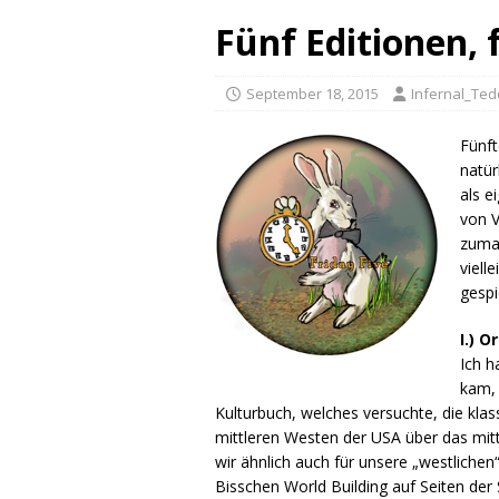
Fünf Editionen,
September 18, 2015
Infernal_Te
Fünft
natür
als e
von V
zumal
viell
gespi
I.) 
Ich 
kam, 
Kulturbuch, welches versuchte, die k
mittleren Westen der USA über das mitte
wir ähnlich auch für unsere „westlich
Bisschen World Building auf Seiten der S