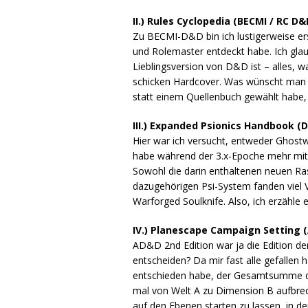
II.) Rules Cyclopedia (BECMI / RC D&
Zu BECMI-D&D bin ich lustigerweise er
und Rolemaster entdeckt habe. Ich glau
Lieblingsversion von D&D ist – alles, 
schicken Hardcover. Was wünscht man s
statt einem Quellenbuch gewählt habe, 
III.) Expanded Psionics Handbook (D
Hier war ich versucht, entweder Ghostw
habe während der 3.x-Epoche mehr mit 
Sowohl die darin enthaltenen neuen Ra
dazugehörigen Psi-System fanden viel V
Warforged Soulknife. Also, ich erzähl
IV.) Planescape Campaign Setting 
AD&D 2nd Edition war ja die Edition de
entscheiden? Da mir fast alle gefallen 
entschieden habe, der Gesamtsumme de
mal von Welt A zu Dimension B aufbrec
auf den Ebenen starten zu lassen, in d