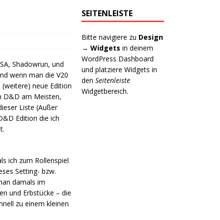
SEITENLEISTE
Bitte navigiere zu
Design
→ Widgets
in deinem
WordPress Dashboard
DSA, Shadowrun, und
und platziere Widgets in
 und wenn man die V20
den
Seitenleiste
(weitere) neue Edition
Widgetbereich.
ich D&D am Meisten,
ieser Liste (Außer
D&D Edition die ich
t.
s ich zum Rollenspiel
ses Setting- bzw.
 man damals im
ien und Erbstücke – die
nell zu einem kleinen