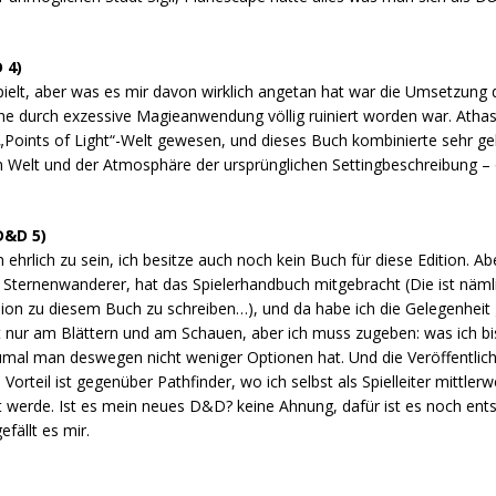
 4)
lt, aber was es mir davon wirklich angetan hat war die Umsetzung d
he durch exzessive Magieanwendung völlig ruiniert worden war. Atha
e „Points of Light“-Welt gewesen, und dieses Buch kombinierte sehr 
en Welt und der Atmosphäre der ursprünglichen Settingbeschreibung 
D&D 5)
ehrlich zu sein, ich besitze auch noch kein Buch für diese Edition. A
 Sternenwanderer, hat das Spielerhandbuch mitgebracht (Die ist näml
sion zu diesem Buch zu schreiben…), und da habe ich die Gelegenheit 
nur am Blättern und am Schauen, aber ich muss zugeben: was ich bi
zumal man deswegen nicht weniger Optionen hat. Und die Veröffentli
Vorteil ist gegenüber Pathfinder, wo ich selbst als Spielleiter mittlerw
 werde. Ist es mein neues D&D? keine Ahnung, dafür ist es noch ents
fällt es mir.