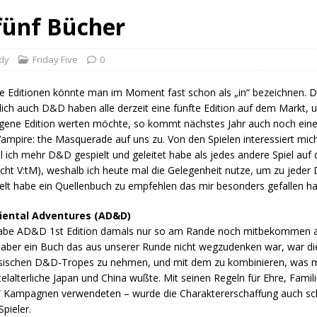
 fünf Bücher
ddy
Friday Five
0
e Editionen könnte man im Moment fast schon als „in“ bezeichnen. 
lich auch D&D haben alle derzeit eine fünfte Edition auf dem Markt,
igene Edition werten möchte, so kommt nächstes Jahr auch noch eine 
ampire: the Masquerade auf uns zu. Von den Spielen interessiert m
 ich mehr D&D gespielt und geleitet habe als jedes andere Spiel auf d
eicht V:tM), weshalb ich heute mal die Gelegenheit nutze, um zu jeder 
elt habe ein Quellenbuch zu empfehlen das mir besonders gefallen ha
Oriental Adventures (AD&D)
habe AD&D 1st Edition damals nur so am Rande noch mitbekommen al
aber ein Buch das aus unserer Runde nicht wegzudenken war, war die
lassischen D&D-Tropes zu nehmen, und mit dem zu kombinieren, was
lalterliche Japan und China wußte. Mit seinen Regeln für Ehre, Famil
en“ Kampagnen verwendeten – wurde die Charaktererschaffung auch sch
pieler.