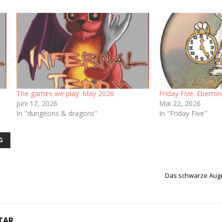
The games we play: May 2026
Friday Five: Eberro
Juni 17, 2026
Mai 22, 2026
In "dungeons & dragons"
In "Friday Five"
G
Das schwarze Auge
TAR