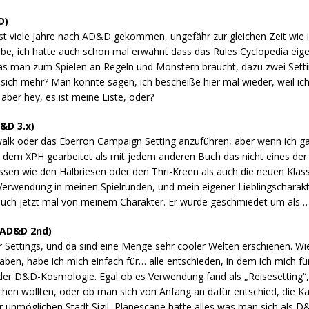
D)
st viele Jahre nach AD&D gekommen, ungefähr zur gleichen Zeit wie 
be, ich hatte auch schon mal erwähnt dass das Rules Cyclopedia eige
was man zum Spielen an Regeln und Monstern braucht, dazu zwei Settin
ich mehr? Man könnte sagen, ich bescheiße hier mal wieder, weil ic
aber hey, es ist meine Liste, oder?
&D 3.x)
alk oder das Eberron Campaign Setting anzuführen, aber wenn ich ganz
dem XPH gearbeitet als mit jedem anderen Buch das nicht eines der
ssen wie den Halbriesen oder den Thri-Kreen als auch die neuen Kla
erwendung in meinen Spielrunden, und mein eigener Lieblingscharakte
e euch jetzt mal von meinem Charakter. Er wurde geschmiedet um als…
(AD&D 2nd)
r Settings, und da sind eine Menge sehr cooler Welten erschienen. W
haben, habe ich mich einfach für… alle entschieden, in dem ich mich f
r D&D-Kosmologie. Egal ob es Verwendung fand als „Reisesetting“,
hen wollten, oder ob man sich von Anfang an dafür entschied, die 
er unmöglichen Stadt Sigil, Planescape hatte alles was man sich als 