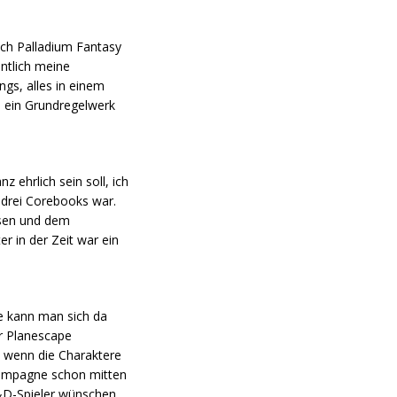
ich Palladium Fantasy
ntlich meine
gs, alles in einem
h ein Grundregelwerk
 ehrlich sein soll, ich
 drei Corebooks war.
ssen und dem
r in der Zeit war ein
ie kann man sich da
ür Planescape
 wenn die Charaktere
Kampagne schon mitten
D&D-Spieler wünschen