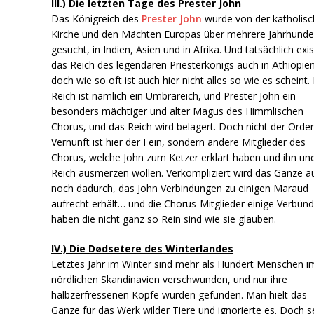
III.) Die letzten Tage des Prester John
Das Königreich des
Prester John
wurde von der katholis
Kirche und den Mächten Europas über mehrere Jahrhunde
gesucht, in Indien, Asien und in Afrika. Und tatsächlich exis
das Reich des legendären Priesterkönigs auch in Äthiopie
doch wie so oft ist auch hier nicht alles so wie es scheint.
Reich ist nämlich ein Umbrareich, und Prester John ein
besonders mächtiger und alter Magus des Himmlischen
Chorus, und das Reich wird belagert. Doch nicht der Orde
Vernunft ist hier der Fein, sondern andere Mitglieder des
Chorus, welche John zum Ketzer erklärt haben und ihn und
Reich ausmerzen wollen. Verkompliziert wird das Ganze a
noch dadurch, das John Verbindungen zu einigen Maraud
aufrecht erhält… und die Chorus-Mitglieder einige Verbün
haben die nicht ganz so Rein sind wie sie glauben.
IV.) Die Dødsetere des Winterlandes
Letztes Jahr im Winter sind mehr als Hundert Menschen i
nördlichen Skandinavien verschwunden, und nur ihre
halbzerfressenen Köpfe wurden gefunden. Man hielt das
Ganze für das Werk wilder Tiere und ignorierte es. Doch s