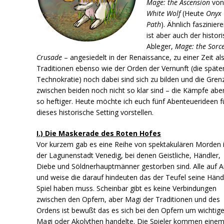
Mage: the Ascension
vo
White Wolf
(Heute
Onyx
Path
). Ähnlich faszinier
ist aber auch der histor
Ableger,
Mage: the Sorc
Crusade
– angesiedelt in der Renaissance, zu einer Zeit als
Traditionen ebenso wie der Orden der Vernunft (die späte
Technokratie) noch dabei sind sich zu bilden und die Gren
zwischen beiden noch nicht so klar sind – die Kämpfe ab
so heftiger. Heute möchte ich euch fünf Abenteuerideen f
dieses historische Setting vorstellen.
I.) Die Maskerade des Roten Hofes
Vor kurzem gab es eine Reihe von spektakulären Morden 
der Lagunenstadt Venedig, bei denen Geistliche, Händler,
Diebe und Söldnerhauptmänner gestorben sind. Alle auf A
und weise die darauf hindeuten das der Teufel seine Hän
Spiel haben muss. Scheinbar gibt es keine Verbindungen
zwischen den Opfern, aber Magi der Traditionen und des
Ordens ist bewußt das es sich bei den Opfern um wichtig
Magi oder Akolythen handelte. Die Spieler kommen eine