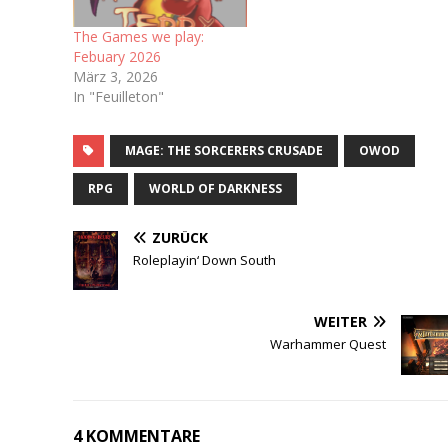
The Games we play:
Febuary 2026
März 3, 2026
In "Feuilleton"
MAGE: THE SORCERERS CRUSADE
OWOD
RPG
WORLD OF DARKNESS
ZURÜCK
Roleplayin‘ Down South
WEITER
Warhammer Quest
4 KOMMENTARE