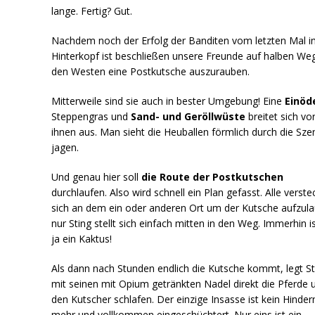
lange. Fertig? Gut.
Nachdem noch der Erfolg der Banditen vom letzten Mal 
Hinterkopf ist beschließen unsere Freunde auf halben Weg
den Westen eine Postkutsche auszurauben.
Mitterweile sind sie auch in bester Umgebung! Eine
Einöd
Steppengras und
Sand- und Geröllwüste
breitet sich vo
ihnen aus. Man sieht die Heuballen förmlich durch die Sze
jagen.
Und genau hier soll
die Route der Postkutschen
durchlaufen. Also wird schnell ein Plan gefasst. Alle verst
sich an dem ein oder anderen Ort um der Kutsche aufzula
nur Sting s
tellt sich einfach mitten in den Weg. Immerhin is
ja ein Kaktus!
Als dann nach Stunden endlich die Kutsche kommt, legt St
mit seinen mit Opium getränkten Nadel direkt die Pferde 
den Kutscher schlafen. Der einzige Insasse ist kein Hinder
mehr und vollkommen eingeschüchtert. Nur eins ist ein