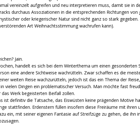
al vereinzelt aufgreifen und neu interpretieren muss, damit sie in d
Tracks durchaus Assoziationen in die entsprechenden Richtungen von 
 mystischer oder kriegerischer Natur sind nicht ganz so stark gegebe
r verstörenden Art Weihnachtsstimmung wachrufen kann).
ichen? Jain.
prochen, handelt es sich bei dem Winterthema um einen gesonderten S
rson eine andere Sichtweise wachrütteln. Zwar schaffen es die meist
iner weiten Reise wachzurütteln, jedoch ist das ein Thema der Reise,
 in vielen Dingen ein problematischer Versuch. Man möchte fast freu
 das Werk begeisterten Beifall zollen.
 ist definitiv die Tatsache, das Eiswüsten keine prägenden Motive h
nge stattfinden. Erdenstern füllen insofern diese Freiräume mit ihren
u ein, mit seiner eigenen Fantasie auf Streifzüge zu gehen, die ihn in 
sozusagen.