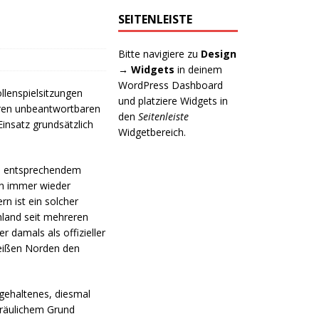
SEITENLEISTE
Bitte navigiere zu
Design
→ Widgets
in deinem
WordPress Dashboard
llenspielsitzungen
und platziere Widgets in
eren unbeantwortbaren
den
Seitenleiste
Einsatz grundsätzlich
Widgetbereich.
ch entsprechendem
en immer wieder
n ist ein solcher
hland seit mehreren
er damals als offizieller
weißen Norden den
t gehaltenes, diesmal
gräulichem Grund