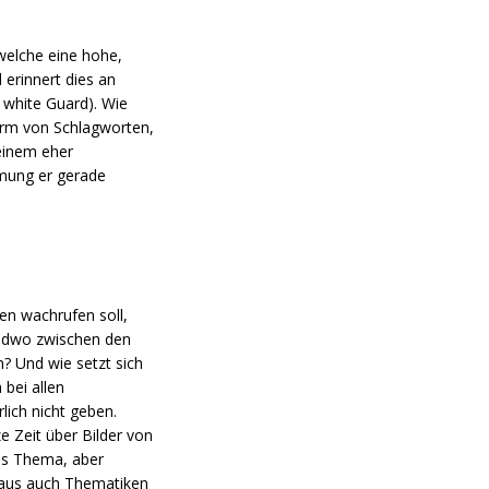
welche eine hohe,
 erinnert dies an
 white Guard). Wie
Form von Schlagworten,
einem eher
mmung er gerade
en wachrufen soll,
gendwo zwischen den
? Und wie setzt sich
bei allen
lich nicht geben.
ze Zeit über Bilder von
res Thema, aber
haus auch Thematiken