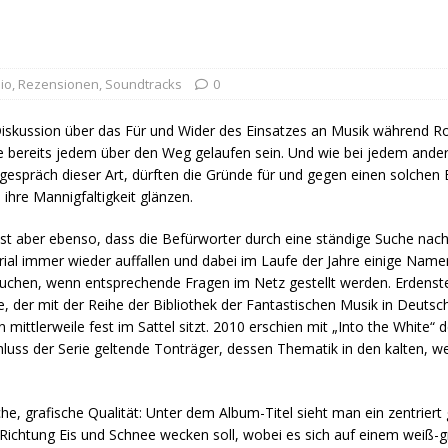
io
,
Rezensionen
,
Soundtracks
0
iskussion über das Für und Wider des Einsatzes an Musik während Ro
e bereits jedem über den Weg gelaufen sein. Und wie bei jedem and
tgespräch dieser Art, dürften die Gründe für und gegen einen solchen 
 ihre Mannigfaltigkeit glänzen.
ist aber ebenso, dass die Befürworter durch eine ständige Suche na
ial immer wieder auffallen und dabei im Laufe der Jahre einige Nam
uchen, wenn entsprechende Fragen im Netz gestellt werden. Erdenster
 der mit der Reihe der Bibliothek der Fantastischen Musik in Deutsc
n mittlerweile fest im Sattel sitzt. 2010 erschien mit „Into the White“ d
luss der Serie geltende Tonträger, dessen Thematik in den kalten, 
iche, grafische Qualität: Unter dem Album-Titel sieht man ein zentrier
 Richtung Eis und Schnee wecken soll, wobei es sich auf einem weiß-