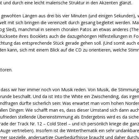
ht und durch eine leicht malerische Struktur in den Akzenten glänzt.
n gewohten Längen aus drei bis vier Minuten (und einigen Sekunden), 
elt mit sich bringen die vereinzelt durch gesang begleitet werden. Mal
(Dog Sled), manchmal in seinem choralen Patos an etwas anderes (The
 Rückseite ihres Booklets auch die dazugehörigen Hilfestellungen in 
ichtung das entsprechende Stück gerade gehen soll. (Und somit auch 
en kann, sich mit einem Blick auf die CD zu orientieren, welche Sti
ktoren.
, dass wir hier immer noch von Musik reden. Von Musik, die Stimmung
lrunde beschallt. Und da ist Into the White ein Zwischending, das ir
undfragen dürfte sicherlich sein: Was erwartet man vom hohen Norden
llen Dingen: Wie schafft man es, dass dieser Umstand sich dann auch 
ufrieden stellende Übereinstimmung als Endergebnis wird es da sicher
rade der Track Nr. 12 – Cold Steel – und ich persönlich kriege die gan
Auge vertrieben). Insofern ist die Winterthematik ein sehr undankba
mer spezielle, andersartige Querbedürfnisse braucht und daher durc