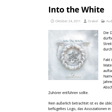
Into the White
Oktober 24, 2011
Orakel
Aud
Die D
dürft
Strei
durch
Fakt 
Mater
aufta
Name,
Jahre
Absch
Zuhörer entführen sollte.
Rein äußerlich betrachtet ist es die übl
beflügeltes Logo, das Assoziationen in