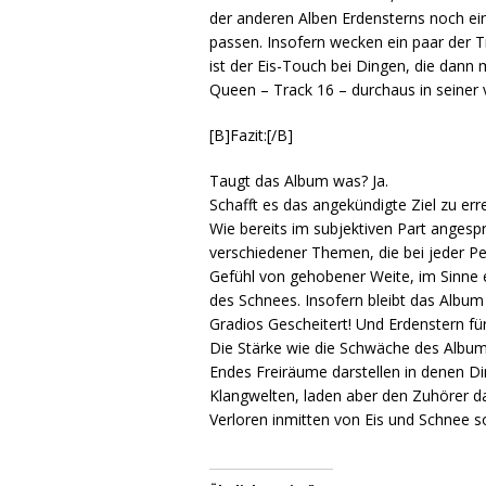
der anderen Alben Erdensterns noch einm
passen. Insofern wecken ein paar der 
ist der Eis-Touch bei Dingen, die dann
Queen – Track 16 – durchaus in seine
[B]Fazit:[/B]
Taugt das Album was? Ja.
Schafft es das angekündigte Ziel zu erre
Wie bereits im subjektiven Part anges
verschiedener Themen, die bei jeder Pe
Gefühl von gehobener Weite, im Sinne e
des Schnees. Insofern bleibt das Album
Gradios Gescheitert! Und Erdenstern für
Die Stärke wie die Schwäche des Albums
Endes Freiräume darstellen in denen Di
Klangwelten, laden aber den Zuhörer daz
Verloren inmitten von Eis und Schnee 