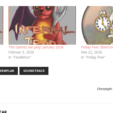
The Games we play: January 2026
Friday Five: Eberro
Februar 3, 2026
Mai 22, 2026
In "Feuilleton"
In "Friday Five"
EXEMPLAR
SOUNDTRACK
Christoph
TAR