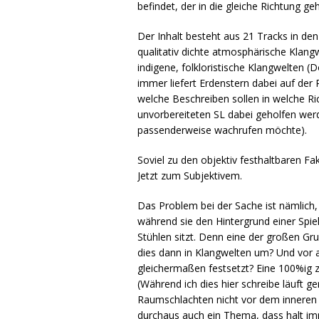
befindet, der in die gleiche Richtung ge
Der Inhalt besteht aus 21 Tracks in de
qualitativ dichte atmosphärische Klangw
indigene, folkloristische Klangwelten 
immer liefert Erdenstern dabei auf der
welche Beschreiben sollen in welche R
unvorbereiteten SL dabei geholfen werd
passenderweise wachrufen möchte).
Soviel zu den objektiv festhaltbaren Fa
Jetzt zum Subjektivem.
Das Problem bei der Sache ist nämlich
während sie den Hintergrund einer Spie
Stühlen sitzt. Denn eine der großen Gr
dies dann in Klangwelten um? Und vor a
gleichermaßen festsetzt? Eine 100%ig z
(Während ich dies hier schreibe läuft ge
Raumschlachten nicht vor dem inneren 
durchaus auch ein Thema, dass halt im