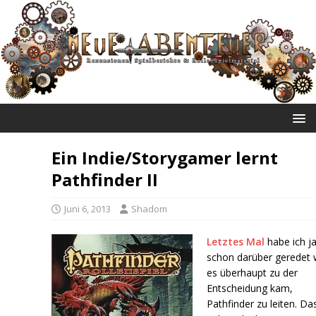
NEUE ABENTEUER
Ein Indie/Storygamer lernt
Pathfinder II
Juni 6, 2013
Shadom
Letztes Mal
habe ich j
schon darüber geredet 
es überhaupt zu der
Entscheidung kam,
Pathfinder zu leiten. Da