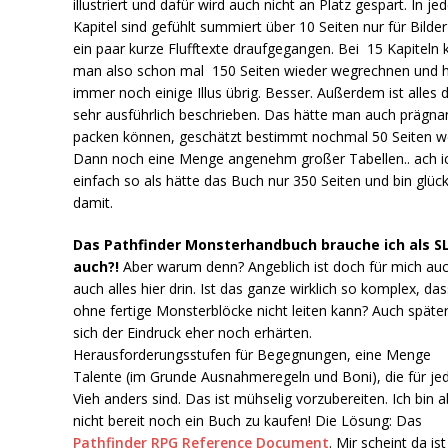
illustriert und dafür wird auch nicht an Platz gespart. In j
Kapitel sind gefühlt summiert über 10 Seiten nur für Bilde
ein paar kurze Flufftexte draufgegangen. Bei 15 Kapiteln 
man also schon mal 150 Seiten wieder wegrechnen und 
immer noch einige Illus übrig. Besser. Außerdem ist alles 
sehr ausführlich beschrieben. Das hätte man auch prägna
packen können, geschätzt bestimmt nochmal 50 Seiten w
Dann noch eine Menge angenehm großer Tabellen.. ach i
einfach so als hätte das Buch nur 350 Seiten und bin glück
damit.
Das Pathfinder Monsterhandbuch brauche ich als S
auch?!
Aber warum denn? Angeblich ist doch für mich au
auch alles hier drin. Ist das ganze wirklich so komplex, das
ohne fertige Monsterblöcke nicht leiten kann? Auch später
sich der Eindruck eher noch erhärten.
Herausforderungsstufen für Begegnungen, eine Menge
Talente (im Grunde Ausnahmeregeln und Boni), die für je
Vieh anders sind. Das ist mühselig vorzubereiten. Ich bin a
nicht bereit noch ein Buch zu kaufen! Die Lösung: Das
Pathfinder RPG Reference Document
. Mir scheint da ist