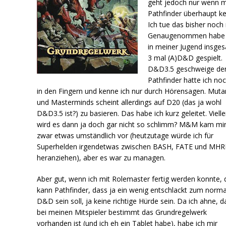
geht jedoch nur wenn 
Pathfinder überhaupt ke
Ich tue das bisher noch 
Genaugenommen habe 
in meiner Jugend insge
3 mal (A)D&D gespielt.
D&D3.5 geschweige de
Pathfinder hatte ich noc
in den Fingern und kenne ich nur durch Hörensagen. Muta
und Masterminds scheint allerdings auf D20 (das ja wohl
D&D3.5 ist?) zu basieren. Das habe ich kurz geleitet. Vielle
wird es dann ja doch gar nicht so schlimm? M&M kam mi
zwar etwas umständlich vor (heutzutage würde ich für
Superhelden irgendetwas zwischen BASH, FATE und MHR
heranziehen), aber es war zu managen.
Aber gut, wenn ich mit Rolemaster fertig werden konnte,
kann Pathfinder, dass ja ein wenig entschlackt zum norm
D&D sein soll, ja keine richtige Hürde sein. Da ich ahne, d
bei meinen Mitspieler bestimmt das Grundregelwerk
vorhanden ist (und ich eh ein Tablet habe), habe ich mir