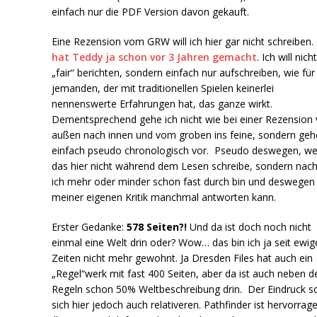
einfach nur die PDF Version davon gekauft.
Eine Rezension vom GRW will ich hier gar nicht schreiben.
hat Teddy ja schon vor 3 Jahren gemacht
. Ich will nich
„fair“ berichten, sondern einfach nur aufschreiben, wie für
jemanden, der mit traditionellen Spielen keinerlei
nennenswerte Erfahrungen hat, das ganze wirkt.
Dementsprechend gehe ich nicht wie bei einer Rezension
außen nach innen und vom groben ins feine, sondern geh
einfach pseudo chronologisch vor. Pseudo deswegen, wei
das hier nicht während dem Lesen schreibe, sondern na
ich mehr oder minder schon fast durch bin und deswegen
meiner eigenen Kritik manchmal antworten kann.
Erster Gedanke:
578 Seiten?!
Und da ist doch noch nicht
einmal eine Welt drin oder? Wow… das bin ich ja seit ewig
Zeiten nicht mehr gewohnt. Ja Dresden Files hat auch ein
„Regel“werk mit fast 400 Seiten, aber da ist auch neben d
Regeln schon 50% Weltbeschreibung drin. Der Eindruck so
sich hier jedoch auch relativeren. Pathfinder ist hervorrag