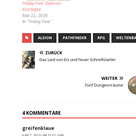
Friday Five: Eberron-
Konzepte
Mai 22, 2026
In "Friday Five"
ALEION
PATHFINDER
RPG
WELTENB
ZURÜCK
Das Lied von Eis und Feuer Schnellstarter
WEITER
Fünf Dungeonräume
4 KOMMENTARE
greifenklaue
JUNI 7, 2013 UM 15:02 UHR