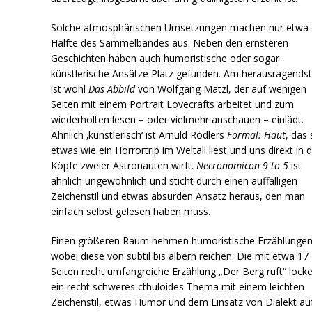
Solche atmosphärischen Umsetzungen machen nur etwa 
Hälfte des Sammelbandes aus. Neben den ernsteren
Geschichten haben auch humoristische oder sogar
künstlerische Ansätze Platz gefunden. Am herausragends
ist wohl
Das Abbild
von Wolfgang Matzl, der auf wenigen
Seiten mit einem Portrait Lovecrafts arbeitet und zum
wiederholten lesen – oder vielmehr anschauen – einlädt.
Ähnlich ‚künstlerisch‘ ist Arnuld Rödlers
Formal: Haut
, das 
etwas wie ein Horrortrip im Weltall liest und uns direkt in d
Köpfe zweier Astronauten wirft.
Necronomicon 9 to 5
ist
ähnlich ungewöhnlich und sticht durch einen auffälligen
Zeichenstil und etwas absurden Ansatz heraus, den man
einfach selbst gelesen haben muss.
Einen größeren Raum nehmen humoristische Erzählungen 
wobei diese von subtil bis albern reichen. Die mit etwa 17
Seiten recht umfangreiche Erzählung „Der Berg ruft“ locke
ein recht schweres cthuloides Thema mit einem leichten
Zeichenstil, etwas Humor und dem Einsatz von Dialekt auf