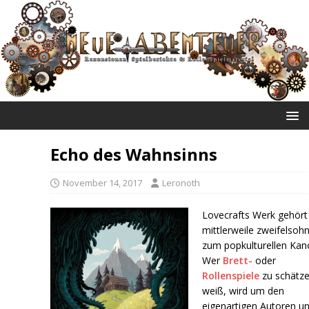
NEUE ABENTEUER
Echo des Wahnsinns
November 14, 2017
Leronoth
Lovecrafts Werk gehört
mittlerweile zweifelsoh
zum popkulturellen Kan
Wer
Brett-
oder
Rollenspiele
zu schätz
weiß, wird um den
eigenartigen Autoren u