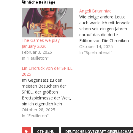
Ähnliche Beiträge
Angeli Britanniae
Wie einige andere Leute
auch warte ich mittlerweile
schon seit einigen Jahren
darauf das die dritte
The Games we play:
Edition von Die Chroniken
January 2026
der Engel (Vulgo: Engel),
Oktober 14, 2025
Februar 3, 2026
welche ja irgendwann bald
In "Spielmaterial"
In "Feuilleton"
das Licht der Welt
erblicken soll. Hoffentlich.
Ein Eindruck von der SPIEL
Immerhin haben wir ja
2025
schon ein Playtest-
Im Gegensatz zu den
Dokument bekommen Ich
meisten Besuchern der
bin sogar auf dem
SPIEL, der größten
dazugehörigen Discord-
Brettspielmesse der Welt,
Server…
bin ich eigentlich kein
Brettspieler. In meiner
Oktober 28, 2025
Kindheit wurden bei uns
In "Feuilleton"
Zuhause kaum Brettspiele
gespielt abseits von ab
CTHULHU
DEUTSCHE LOVECRAFT GESELLSCHAF