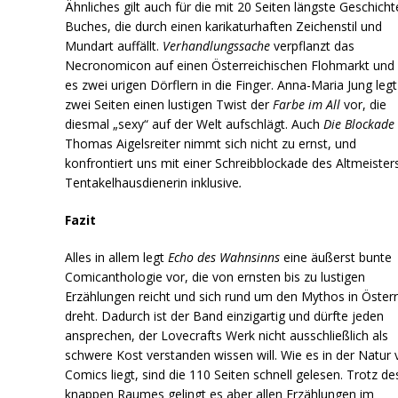
Ähnliches gilt auch für die mit 20 Seiten längste Geschich
Buches, die durch einen karikaturhaften Zeichenstil und
Mundart auffällt.
Verhandlungssache
verpflanzt das
Necronomicon auf einen Österreichischen Flohmarkt und 
es zwei urigen Dörflern in die Finger. Anna-Maria Jung legt
zwei Seiten einen lustigen Twist der
Farbe im All
vor, die
diesmal „sexy“ auf der Welt aufschlägt. Auch
Die Blockade
Thomas Aigelsreiter nimmt sich nicht zu ernst, und
konfrontiert uns mit einer Schreibblockade des Altmeister
Tentakelhausdienerin inklusive
.
Fazit
Alles in allem legt
Echo des Wahnsinns
eine äußerst bunte
Comicanthologie vor, die von ernsten bis zu lustigen
Erzählungen reicht und sich rund um den Mythos in Österr
dreht. Dadurch ist der Band einzigartig und dürfte jeden
ansprechen, der Lovecrafts Werk nicht ausschließlich als
schwere Kost verstanden wissen will. Wie es in der Natur
Comics liegt, sind die 110 Seiten schnell gelesen. Trotz de
knappen Raumes gelingt es aber allen Erzählungen im