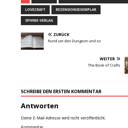
und an Risiko oder
Monopoly,
LOVECRAFT
REZENSIONSEXEMPLAR
dementsprechend habe
ich nie wirklich Zugang
SPHINX-VERLAG
zum Brettspielhobby
gefunden. Man könnte
ZURÜCK
sich also fragen…
Rund um den Dungeon und so
WEITER
The Book of Crafts
SCHREIBE DEN ERSTEN KOMMENTAR
Antworten
Deine E-Mail-Adresse wird nicht veröffentlicht.
Kommentar