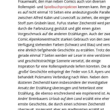
Frauenwahl, den man neben Comics auch von diversen
Rollenspiel- und
Spielbuchprojekten
kennen kann. Ihm ge
es auf nicht einmal 10 Seiten eine andeutungsvolle Paralle
zwischen Alfred Kubin und Lovecraft zu ziehen, die einige
Stoff zum Grübeln lässt. FuFus starker Zeichenstil wird per
durch die Farbnutzung gestützt und gibt einen guten
Vorgeschmack auf die anderen Erzählungen. Auch der zwe
Comic
Alpenkonvent
macht starken Gebrauch von den zwei
Verfügung stehenden Farben (Schwarz und Blau) und vers
eine ähnlich tiefgehende Geschichte zu erzählen. Trotz de
gerade einmal 7 Seiten werden wir Leser in eine verstöre
und geschichtsträchtige Szenerie versetzt, die einige
Inspiration für eine Rollenspielrunde liefern könnten. Die dr
‚große‘ Geschichte entspringt der Feder von S.R. Ayers un
behandelt Pickmanns Verbindung nach Wien. Neben dem
düsteren Zeichenstil kann insbesondere der investigative
Ansatz der Erzählung überzeugen und hinterlässt eine
Erzählung, die ebenso erschreckend wie inspirierend ist. A
Andre‘ Breinbauers
Urlaub auf dem Land
erzählt eine eher
ernste Geschichte, die durch einen schönen Zeichenstil
überzeugt, insgesamt aber am gradlinigsten erzählt ist.