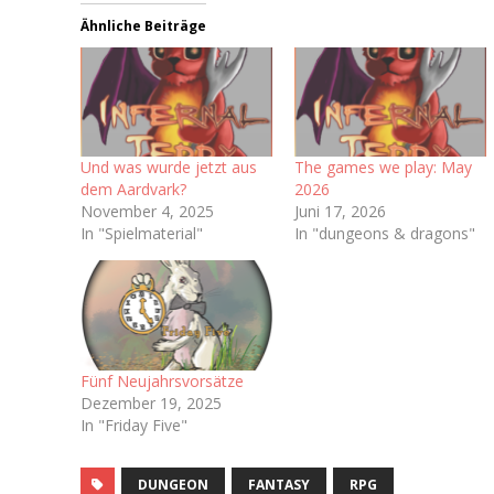
Ähnliche Beiträge
Und was wurde jetzt aus
The games we play: May
dem Aardvark?
2026
November 4, 2025
Juni 17, 2026
In "Spielmaterial"
In "dungeons & dragons"
Fünf Neujahrsvorsätze
Dezember 19, 2025
In "Friday Five"
DUNGEON
FANTASY
RPG