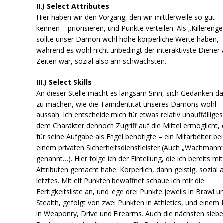
II.) Select Attributes
Hier haben wir den Vorgang, den wir mittlerweile so gut
kennen – priorisieren, und Punkte verteilen. Als „Killerenge
sollte unser Dämon wohl hohe körperliche Werte haben,
während es wohl nicht unbedingt der interaktivste Diener a
Zeiten war, sozial also am schwächsten.
III.) Select Skills
An dieser Stelle macht es langsam Sinn, sich Gedanken d
zu machen, wie die Tarnidentität unseres Dämons wohl
aussah. Ich entscheide mich für etwas relativ unauffällige
dem Charakter dennoch Zugriff auf die Mittel ermöglicht, 
für seine Aufgabe als Engel benötigte – ein Mitarbeiter bei
einem privaten Sicherheitsdienstleister (Auch „Wachmann
genannt…). Hier folge ich der Einteilung, die ich bereits mi
Attributen gemacht habe: Körperlich, dann geistig, sozial a
letztes. Mit elf Punkten bewaffnet schaue ich mir die
Fertigkeitsliste an, und lege drei Punkte jeweils in Brawl u
Stealth, gefolgt von zwei Punkten in Athletics, und einem
in Weaponry, Drive und Firearms. Auch die nächsten sieb