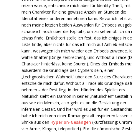
reizen würde, entscheide mich aber für Identity Theft, mit
mein Charakter für eine gewisse Anzahl an Stunden die
Identität eines anderen annehmen kann. Bevor ich jetzt a
noch meine letzten beiden Auswahlen für Embeds ausgeb
schaue ich noch über die Exploits, um zu sehen ob ich da
etwas finde. Ernüchtert stelle ich fest, das ich einiges in de
Liste finde, aber nichts für das ich mich auf Anhieb entsc
kann, weswegen ich mich wieder den Embeds zuwende. I
wähle Shatter (Dinge zerbrechen), und Without a Trace (D
Charakter hinterlässt keine Spuren). Eines der Embeds mu
außerdem die Grundlage des Cyphers sein, einer
„techgnostischen Wahrheit“ über den Sturz des Charakters
entscheide mich dafür, Without a Trace als Grundlage daf
nehmen – der Rest liegt in den Händen des Spielleiters.
Natürlich sieht ein Dämon in seiner „natürlichen“ Gestalt n
aus wie ein Mensch, also geht es an die Gestaltung der
infernalen Gestalt. Und hier wird es Zeit für ein Geständnis
habe ich mich von einer Romangestalt inspirieren lassen:
Shrike aus den
Hyperion-Gesängen
(Kurzfassung: Chrom
vier Arme, Klingen, teleportiert). Für die dämonische Gesta