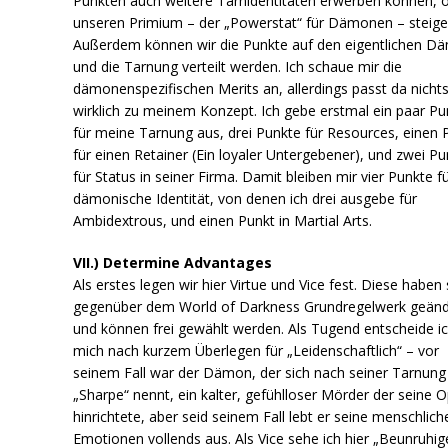
Punkten auch weitere Tarnidentitäten erwerben können, 
unseren Primium – der „Powerstat“ für Dämonen – steige
Außerdem können wir die Punkte auf den eigentlichen D
und die Tarnung verteilt werden. Ich schaue mir die
dämonenspezifischen Merits an, allerdings passt da nicht
wirklich zu meinem Konzept. Ich gebe erstmal ein paar Pu
für meine Tarnung aus, drei Punkte für Resources, einen 
für einen Retainer (Ein loyaler Untergebener), und zwei P
für Status in seiner Firma. Damit bleiben mir vier Punkte fü
dämonische Identität, von denen ich drei ausgebe für
Ambidextrous, und einen Punkt in Martial Arts.
VII.) Determine Advantages
Als erstes legen wir hier Virtue und Vice fest. Diese haben 
gegenüber dem World of Darkness Grundregelwerk geänd
und können frei gewählt werden. Als Tugend entscheide i
mich nach kurzem Überlegen für „Leidenschaftlich“ – vor
seinem Fall war der Dämon, der sich nach seiner Tarnung
„Sharpe“ nennt, ein kalter, gefühlloser Mörder der seine O
hinrichtete, aber seid seinem Fall lebt er seine menschlich
Emotionen vollends aus. Als Vice sehe ich hier „Beunruhig