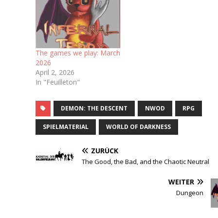
The games we play: March
2026
April 2, 2026
In "Feuilleton"
DEMON: THE DESCENT
NWOD
RPG
SPIELMATERIAL
WORLD OF DARKNESS
ZURÜCK
The Good, the Bad, and the Chaotic Neutral
WEITER
Dungeon