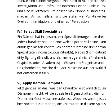
Punkte sind schnell vergeben: Ein Punkt in Academics, zwe
Investigation und Crafts, und nochmals einen Punkt in Poli
und Occult, letzteres, um besser Max Nonne ausfindig zu
machen. Am schnellsten sind die letzten vier Punkte verteil
Drei auf Intimidation, und einer auf Persuasion.
IV.) Select Skill Specialities
Ein Dämon hat insgesamt vier Spezialisierungen, die drei, 
jeder Charakter hat, und eine welche potenziell seine Tar
auffliegen lassen könnte. Ich nehme für meine drei norma
Spezialitäten inconspicuous (Stealth), blades (Intimidation
dirty fighting (Brawl), und als meine „gefährliche“ nehme i
Cryptohistories (Academics) – Wissen um Ereignisse und
Gegebenheiten, welche die Gott-Maschine aus der Wirklic
hat entfernen lassen.
V.) Apply Demon Template
Jetzt geht es an das, was den Charakter erst wirklich zu e
Dämonen macht. All die speziellen Eigenschaften, die nur 
Diener der Gott-Maschine aufweist. Wobei es wichtig ist, 
hier nochmal zu betonen, die Charaktere in diesem Spiel s