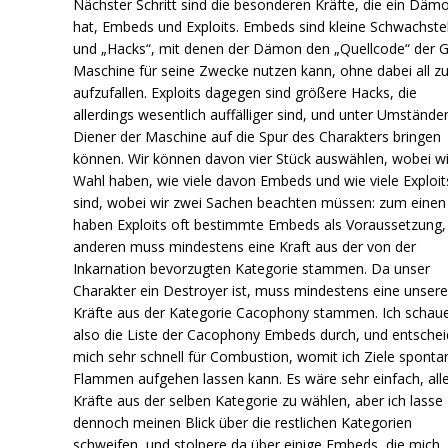
Nächster Schritt sind die besonderen Kräfte, die ein Däm
hat, Embeds und Exploits. Embeds sind kleine Schwachste
und „Hacks“, mit denen der Dämon den „Quellcode“ der G
Maschine für seine Zwecke nutzen kann, ohne dabei all zu
aufzufallen. Exploits dagegen sind größere Hacks, die
allerdings wesentlich auffälliger sind, und unter Umstände
Diener der Maschine auf die Spur des Charakters bringen
können. Wir können davon vier Stück auswählen, wobei wi
Wahl haben, wie viele davon Embeds und wie viele Exploit
sind, wobei wir zwei Sachen beachten müssen: zum einen
haben Exploits oft bestimmte Embeds als Voraussetzung
anderen muss mindestens eine Kraft aus der von der
Inkarnation bevorzugten Kategorie stammen. Da unser
Charakter ein Destroyer ist, muss mindestens eine unsere
Kräfte aus der Kategorie Cacophony stammen. Ich schau
also die Liste der Cacophony Embeds durch, und entsche
mich sehr schnell für Combustion, womit ich Ziele spontan
Flammen aufgehen lassen kann. Es wäre sehr einfach, alle
Kräfte aus der selben Kategorie zu wählen, aber ich lasse
dennoch meinen Blick über die restlichen Kategorien
schweifen, und stolpere da über einige Embeds, die mich