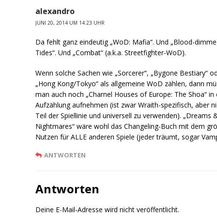
alexandro
JUNI 20, 2014 UM 14:23 UHR
Da fehlt ganz eindeutig „WoD: Mafia“. Und „Blood-dimm
Tides“. Und „Combat“ (a.k.a. Streetfighter-WoD).
Wenn solche Sachen wie „Sorcerer“, „Bygone Bestiary“ o
„Hong Kong/Tokyo“ als allgemeine WoD zählen, dann mü
man auch noch „Charnel Houses of Europe: The Shoa“ in 
Aufzählung aufnehmen (ist zwar Wraith-spezifisch, aber ni
Teil der Spiellinie und universell zu verwenden). „Dreams 
Nightmares“ wäre wohl das Changeling-Buch mit dem gr
Nutzen für ALLE anderen Spiele (jeder träumt, sogar Vamp
ANTWORTEN
Antworten
Deine E-Mail-Adresse wird nicht veröffentlicht.