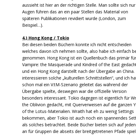
aussieht ist hier an der richtigen Stelle. Man sollte sich nur
Augen führen das an ein paar Stellen das Material von
späteren Publikationen revidiert wurde (London, zum
Beispiel…).
4.) Hong Kong / Tokio
Bei diesen beiden Büchern konnte ich nicht entscheiden
welches davon ich nehmen sollte, also habe ich einfach b
genommen. Hong Kong ist ein Quellenbuch das primär fü
Vampire: the Masquerade und Kindred of the East gedacht 
und ein Hong Kong darstellt nach der Übergabe an China.
interessieren solche „kulturellen Schnittstellen“, und ich ha
schon mal ein V:tM-Szenario geleitet das während der
Übergabe spielte, deswegen war die offizielle Version
besonders interessant. Tokio dagegen ist eigentlich für Wr
the Oblivion gedacht, mit Querverweisen auf die ganzen Y
of the Lotus-Materialien. Wraith hat eh zu wenig Settings
bekommen, aber Tokio ist auch noch ein spannendes Set
als solches betrachtet. Beide Bücher bieten sich auf jeden 
an für Gruppen die abseits der breitgetretenen Pfade spie