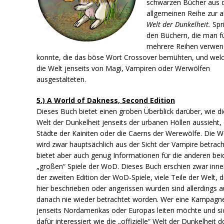
schwarzen Bücher aus 
allgemeinen Reihe zur a
Welt der Dunkelheit.
Spr
den Büchern, die man f
mehrere Reihen verwe
konnte, die das böse Wort Crossover bemühten, und wel
die Welt jenseits von Magi, Vampiren oder Werwölfen
ausgestalteten.
5.) A World of Dakness, Second Edition
Dieses Buch bietet einen groben Überblick darüber, wie di
Welt der Dunkelheit jenseits der urbanen Höllen aussieht, 
Städte der Kainiten oder die Caerns der Werewölfe. Die W
wird zwar hauptsächlich aus der Sicht der Vampire betrach
bietet aber auch genug Informationen für die anderen bei
„großen“ Spiele der WoD. Dieses Buch erschien zwar inne
der zweiten Edition der WoD-Spiele, viele Teile der Welt, d
hier beschrieben oder angerissen wurden sind allerdings 
danach nie wieder betrachtet worden. Wer eine Kampagn
jenseits Nordamerikas oder Europas leiten möchte und si
dafür interessiert wie die „offizielle“ Welt der Dunkelheit d