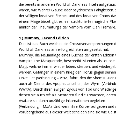
die bereits in anderen World of Darkness-Titeln aufgetauc
waren, wie Wahrer Glaube oder psychischen Fähigkeiten. 
der völligen kreativen Freiheit und des kreativen Chaos da
einem Mage bietet gibt es hier strukturierte magische Pfa
ähnlich der Thaumaturgie der Vampire vom Clan Tremere
1.) Mummy, Second Edition
Dies ist das Buch welches die Crossoverversprechungen 
World of Darkness am erfolgreichsten umgesetzt hat.
Mummy, die Neuauflage eines Buches der ersten Edition
Vampire: the Masquerade, beschreibt Mumien als totlose
Magi, welche immer wieder leben, sterben, und wiederge
werden. Gefangen in einem Krieg den Horus gegen seine
Onkel Set (Verbindung – V:tM) führt, den die Shemsu-Heru
auch als Diener des Apophis ansehen, des Wyrm (Verbind
WW:tA). Durch ihren ewigen Zyklus von Tod und Wiederge
dienen sie auch oft als Mentoren für die Erwachten, dere
Avatare sie durch unzählige Inkarnationen begleiten
(Verbindung – M:tA). Und wenn ihre Körper aufgeben und 
vorübergehend aus dieser Welt scheiden sind sie wie Geist