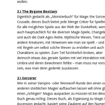
wollen.
3.) The Bygone Bestiary
Eigentlich gedacht als „Monsterbuch“ für Mage: the Sorce
Crusade, dieses Buch bietet jede Menge Critter für Spiellei
für alle möglichen Spiele aus der Welt der Dunkelheit, we
auch hauptsächlich für die diversen Mage-Spiele, Changeli
und auch die Dark Ages-Reihe. Mythische Wesen, Tiere u
andere Kreaturen, mit Hinweisen wie man sie spielt – und
mit Regeln um selbst solche Wesen zu erstellen und auch 
Charaktere zu spielen. Zum Teil fürchterlich broken, aber
dennoch etwas das gerade Spielen mit viel Interaktion mit
Umbra und deren Bewohnern fehlte – man muss nur vorsi
sein, was man denn gedenkt zuzulassen.
2.) Sorcerer
Wer in seiner Vampire- oder Werewolf-Runde den einen o
anderen sterblichen Magier auftauchen lassen will ohne gl
einen „richtigen“ Magus auspacken zu müssen ist bei die
Buch genau richtig. Dieses Buch, als Ergänzung zu Mage: 
Ascension gedacht, basiert seine Zauberei auf den Nume