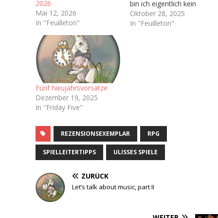
2026
bin ich eigentlich kein
Mai 12, 2026
Brettspieler. In meiner
Oktober 28, 2025
In "Feuilleton"
Kindheit wurden bei uns
In "Feuilleton"
Zuhause kaum Brettspiele
gespielt abseits von ab
und an Risiko oder
Monopoly,
dementsprechend habe
ich nie wirklich Zugang
Fünf Neujahrsvorsätze
zum Brettspielhobby
Dezember 19, 2025
gefunden. Man könnte
In "Friday Five"
sich also fragen…
REZENSIONSEXEMPLAR
RPG
SPIELLEITERTIPPS
ULISSES SPIELE
ZURÜCK
Let’s talk about music, part II
WEITER