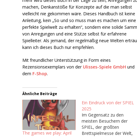
mehr wird dieses Buch in der Lage zu sein, Anregungen z
machen, Denkanstöße für Konzepte auf die man selbst
vielleicht nie gekommen wäre. Dieses Handbuch ist keine
Anleitung, kein „So und so muss man es machen um eine
perfekte Spielwelt zu erhalten“, sondern eine solide Sam
von Anregungen und eine Stütze selbst für erfahrene
Spielleiter. Als jemand, der regelmäßig neue Welten erträ
kann ich dieses Buch nur empfehlen.
Mit freundlicher Unterstützung in Form eines
Rezensionsexemplars von der
Ulisses-Spiele GmbH
und
dem
F-Shop
.
Ähnliche Beiträge
Ein Eindruck von der SPIEL
2025
Im Gegensatz zu den
meisten Besuchern der
SPIEL, der größten
The games we play: April
Brettspielmesse der Welt,