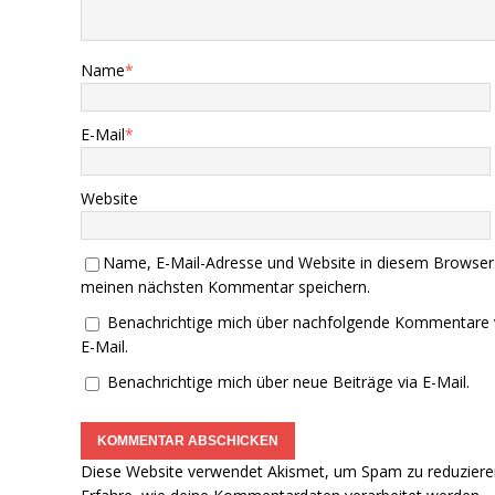
Name
*
E-Mail
*
Website
Name, E-Mail-Adresse und Website in diesem Browser
meinen nächsten Kommentar speichern.
Benachrichtige mich über nachfolgende Kommentare 
E-Mail.
Benachrichtige mich über neue Beiträge via E-Mail.
Diese Website verwendet Akismet, um Spam zu reduziere