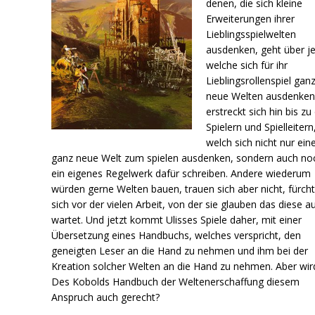
denen, die sich kleine
Erweiterungen ihrer
Lieblingsspielwelten
ausdenken, geht über j
welche sich für ihr
Lieblingsrollenspiel gan
neue Welten ausdenken
erstreckt sich hin bis zu
Spielern und Spielleitern
welch sich nicht nur ein
ganz neue Welt zum spielen ausdenken, sondern auch no
ein eigenes Regelwerk dafür schreiben. Andere wiederum
würden gerne Welten bauen, trauen sich aber nicht, fürch
sich vor der vielen Arbeit, von der sie glauben das diese au
wartet. Und jetzt kommt Ulisses Spiele daher, mit einer
Übersetzung eines Handbuchs, welches verspricht, den
geneigten Leser an die Hand zu nehmen und ihm bei der
Kreation solcher Welten an die Hand zu nehmen. Aber wir
Des Kobolds Handbuch der Weltenerschaffung diesem
Anspruch auch gerecht?