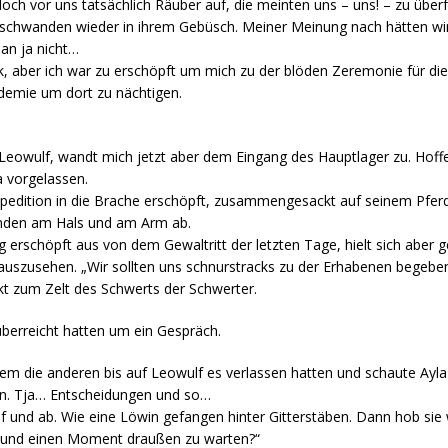
h vor uns tatsächlich Räuber auf, die meinten uns – uns! – zu überf
erschwanden wieder in ihrem Gebüsch. Meiner Meinung nach hätten wir
an ja nicht…
, aber ich war zu erschöpft um mich zu der blöden Zeremonie für die
demie um dort zu nächtigen.
Leowulf, wandt mich jetzt aber dem Eingang des Hauptlager zu. Hoffe
a vorgelassen.
pedition in die Brache erschöpft, zusammengesackt auf seinem Pferd,
nden am Hals und am Arm ab.
g erschöpft aus von dem Gewaltritt der letzten Tage, hielt sich aber
 auszusehen. „Wir sollten uns schnurstracks zu der Erhabenen begeben.
ekt zum Zelt des Schwerts der Schwerter.
berreicht hatten um ein Gespräch.
hdem die anderen bis auf Leowulf es verlassen hatten und schaute Ayl
an. Tja… Entscheidungen und so…
auf und ab. Wie eine Löwin gefangen hinter Gitterstäben. Dann hob sie 
, und einen Moment draußen zu warten?“