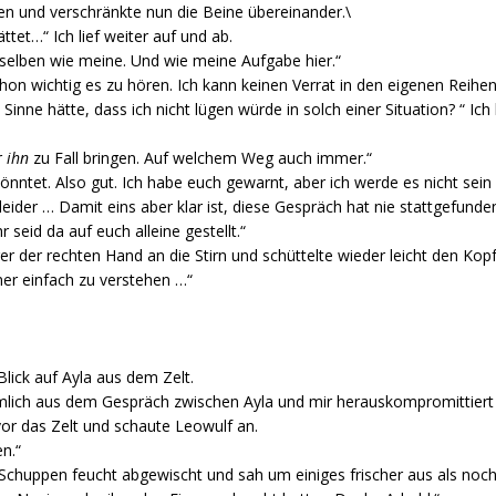
ssen und verschränkte nun die Beine übereinander.\
ttet…“ Ich lief weiter auf und ab.
 selben wie meine. Und wie meine Aufgabe hier.“
hon wichtig es zu hören. Ich kann keinen Verrat in den eigenen Reihen
m Sinne hätte, dass ich nicht lügen würde in solch einer Situation? “ Ich
r
ihn
zu Fall bringen. Auf welchem Weg auch immer.“
könntet. Also gut. Ich habe euch gewarnt, aber ich werde es nicht sein 
 leider … Damit eins aber klar ist, diese Gespräch hat nie stattgefunde
r seid da auf euch alleine gestellt.“
ger der rechten Hand an die Stirn und schüttelte wieder leicht den Kopf
er einfach zu verstehen …“
lick auf Ayla aus dem Zelt.
ich aus dem Gespräch zwischen Ayla und mir herauskompromittiert 
vor das Zelt und schaute Leowulf an.
en.“
Schuppen feucht abgewischt und sah um einiges frischer aus als noc