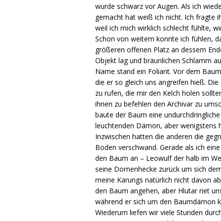
wurde schwarz vor Augen. Als ich wiede
gemacht hat weiß ich nicht. Ich fragte
weil ich mich wirklich schlecht fühlte, 
Schon von weitem konnte ich fühlen, da
größeren offenen Platz an dessem Ende
Objekt lag und bräunlichen Schlamm au
Name stand ein Foliant. Vor dem Baum –
die er so gleich uns angreifen hieß. D
zu rufen, die mir den Kelch holen sollte
ihnen zu befehlen den Archivar zu umsch
baute der Baum eine undurchdringlich
leuchtenden Dämon, aber wenigstens ha
Inzwischen hatten die anderen die geg
Boden verschwand. Gerade als ich eine S
den Baum an – Leowulf der halb im We
seine Dornenhecke zurück um sich dem 
meine Karungs natürlich nicht davon a
den Baum angehen, aber Hlutar riet uns
während er sich um den Baumdämon küm
Wiederum liefen wir viele Stunden durc