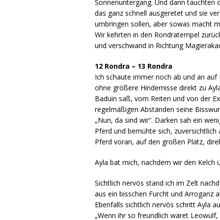
Sonnenuntergang. Und dann tauchten doc
das ganz schnell ausgeretet und sie v
umbringen sollen, aber sowas macht m
Wir kehrten in den Rondratempel zurück
und verschwand in Richtung Magieraka
12 Rondra – 13 Rondra
Ich schaute immer noch ab und an auf 
ohne größere Hindernisse direkt zu Ayl
Baduin saß, vom Reiten und von der Ex
regelmäßigen Abständen seine Bisswu
„Nun, da sind wir“. Darken sah ein weni
Pferd und bemühte sich, zuversichtlich
Pferd voran, auf den großen Platz, dir
Ayla bat mich, nachdem wir den Kelch ü
Sichtlich nervös stand ich im Zelt nac
aus ein bisschen Furcht und Arroganz 
Ebenfalls sichtlich nervös schritt Ayla 
„Wenn ihr so freundlich wäret Leowulf