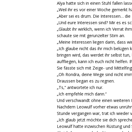
Alya hatte sich in einen Stuhl fallen la
„Weil ihr es vor einer Woche gemerkt hä
„Aber sei es drum. Die Interessen… die
„Und eure Interessen sind? Mir es es sc
„Glaubt ihr wirklich, wenn ich Verrat ih
schaute sie mit gerunzelter Stirn an.
„Meine Interessen liegen darin, dass wi
„Ich glaube nicht das ihr mich belügen 
bringen wird, das werdet ihr selbst tun,
auffliegen, kann ich euch nicht helfen. Ih
Sie fässte sich mit Zeige- und Mittelfin
„Oh Rondra, deine Wege sind nicht imm
Draussen began es zu regnen.
„Ts,“ antwortete ich nur.
„Ich empfehle mich dann.“
Und verschwandt ohne einen weiteren B
Nachdem Leowulf vorher etwas unrühml
Stunde vergangen war, trat ich wieder 
„Ich glaub jetzt möchte sie dich sprech
Leowulf hatte inzwischen Rüstung und 