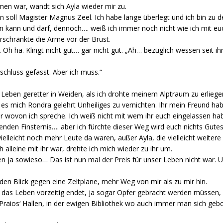
 war, wandt sich Ayla wieder mir zu.
n soll Magister Magnus Zeel. Ich habe lange überlegt und ich bin zu 
 kann und darf, dennoch…. weiß ich immer noch nicht wie ich mit euch
erschränkte die Arme vor der Brust.
Oh ha. Klingt nicht gut… gar nicht gut. „Ah… bezüglich wessen seit i
tschluss gefasst. Aber ich muss.“
s Leben geretter in Weiden, als ich drohte meinem Alptraum zu erliegen
s mich Rondra gelehrt Unheiliges zu vernichten. Ihr mein Freund hab
er wovon ich spreche. Ich weiß nicht mit wem ihr euch eingelassen ha
enden Finsternis…. aber ich fürchte dieser Weg wird euch nichts Gutes
 vielleicht noch mehr Leute da waren, außer Ayla, die vielleicht weiter
ch alleine mit ihr war, drehte ich mich wieder zu ihr um.
en ja sowieso… Das ist nun mal der Preis für unser Leben nicht war.
den Blick gegen eine Zeltplane, mehr Weg von mir als zu mir hin.
 das Leben vorzeitig endet, ja sogar Opfer gebracht werden müssen, l
raios‘ Hallen, in der ewigen Bibliothek wo auch immer man sich gebor