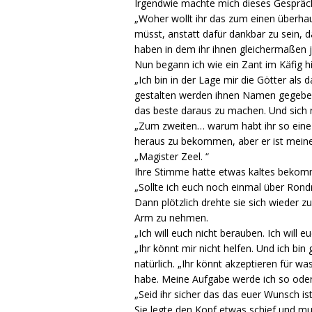
Irgendwie machte mich dieses Gespräc
„Woher wollt ihr das zum einen überha
müsst, anstatt dafür dankbar zu sein, 
haben in dem ihr ihnen gleichermaßen j
Nun begann ich wie ein Zant im Käfig hi
„Ich bin in der Lage mir die Götter als 
gestalten werden ihnen Namen gegeben,
das beste daraus zu machen. Und sich ni
„Zum zweiten… warum habt ihr so eine 
heraus zu bekommen, aber er ist mein
„Magister Zeel. “
Ihre Stimme hatte etwas kaltes bekomme
„Sollte ich euch noch einmal über Ron
Dann plötzlich drehte sie sich wieder z
Arm zu nehmen.
„Ich will euch nicht berauben. Ich will
„Ihr könnt mir nicht helfen. Und ich bin
natürlich. „Ihr könnt akzeptieren für w
habe. Meine Aufgabe werde ich so oder 
„Seid ihr sicher das das euer Wunsch ist
Sie legte den Kopf etwas schief und mu