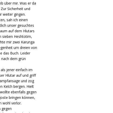
eb über mir. Was er da
 Zur Sicherheit und
ir weiter gingen.
en, sah ich einen
lich unser gesuchtes
Baum auf dem Hlutars
on sieben Heshtotim,
chte mir zwei Karunga
elegenheit um dreien von
te das Buch. Leider
n nach dem grün
als jener einfach im
r Hlutar auf und griff
 Kampfansage und zog
 Kelch bergen. Hielt
wollte ebenfalls gegen
Tjoste bringen können,
 wohl verlor.
a gegen