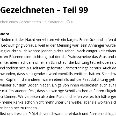
Gezeichneten – Teil 99
Leben eines Gezeichneten
,
Spielmaterial
0
ondra
rieden mit der Nacht verzehrten wir ein karges Frühstück und liefen d
 Leowulf ging vorraus, weil er der Meinung war, sein Anhänger würde
ung leuchten. Ich konnte jedoch nichts sehen. Nach einiger Zeit erka
rrten Bäumen eine Lichtung, auf der die Praiosscheibe das Gras und 
ahlte, aber nachdem ich einen Schritt auf die Lichtung tat, erhoben si
und stellten sich als seltsam geformte Schmetterlinge heraus. Auch das
hwunden, dass sie irgendwie wohl ebenfalls emittiert hatten. Sie sch
en Köpfen – die anderen waren ebenfalls auf die Pseudolichtung getr
wieder auf dem Boden nieder. Einige von ihnen versuchten auch auf m
te mit Erstauenen fest, dass sie winzige Schriftzeichen auf ihren Flüge
zu können. Wir verließen also den Platz und liefen weiter. Ich hätte ge
eine Ranke schon nicht mehr unter uns weilte, aber sie wollten sic
er ihnen her zu rennen.
lbst uns fressen. Plötzlich verschwand er einfach und Ranken schlug