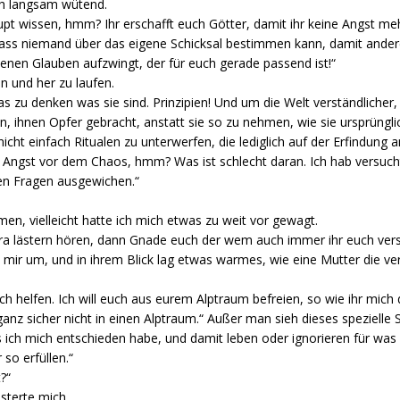
h langsam wütend.
upt wissen, hmm? Ihr erschafft euch Götter, damit ihr keine Angst m
dass niemand über das eigene Schicksal bestimmen kann, damit ander
enen Glauben aufzwingt, der für euch gerade passend ist!“
n und her zu laufen.
das zu denken was sie sind. Prinzipien! Und um die Welt verständlicher
 ihnen Opfer gebracht, anstatt sie so zu nehmen, wie sie ursprüngl
cht einfach Ritualen zu unterwerfen, die lediglich auf der Erfindung 
Angst vor dem Chaos, hmm? Was ist schlecht daran. Ich hab versuch
en Fragen ausgewichen.“
n, vielleicht hatte ich mich etwas zu weit vor gewagt.
dra lästern hören, dann Gnade euch der wem auch immer ihr euch vers
u mir um, und in ihrem Blick lag etwas warmes, wie eine Mutter die ver
 euch helfen. Ich will euch aus eurem Alptraum befreien, so wie ihr mi
 ganz sicher nicht in einen Alptraum.“ Außer man sieh dieses spezielle 
as ich mich entschieden habe, und damit leben oder ignorieren für was
so erfüllen.“
?“
sterte mich.