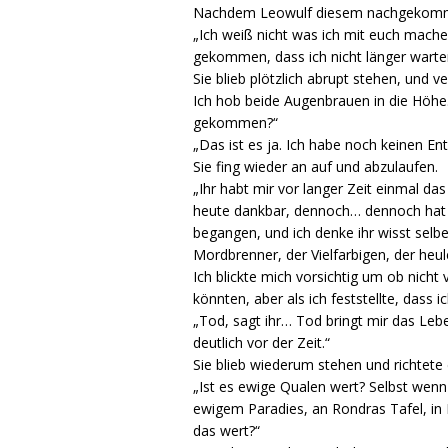
Nachdem Leowulf diesem nachgekommen
„Ich weiß nicht was ich mit euch mache
gekommen, dass ich nicht länger warten
Sie blieb plötzlich abrupt stehen, und v
Ich hob beide Augenbrauen in die Höhe. 
gekommen?“
„Das ist es ja. Ich habe noch keinen En
Sie fing wieder an auf und abzulaufen.
„Ihr habt mir vor langer Zeit einmal da
heute dankbar, dennoch… dennoch hat e
begangen, und ich denke ihr wisst selb
Mordbrenner, der Vielfarbigen, der heul
Ich blickte mich vorsichtig um ob nicht
könnten, aber als ich feststellte, dass i
„Tod, sagt ihr… Tod bringt mir das Leb
deutlich vor der Zeit.“
Sie blieb wiederum stehen und richtete 
„Ist es ewige Qualen wert? Selbst wenn
ewigem Paradies, an Rondras Tafel, in P
das wert?“