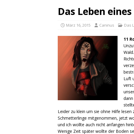
Das Leben eines 
März 16, 2015
Caninus
Das 
11 R
Unzuf
Wald.
Richt
verze
bestr
Luft 
versc
unser
dann 
stell
Leider zu klein um sie ohne Hilfe lesen 
Schmetterlinge mitgenommen, jetzt wo m
und ich wollte auch nicht anfangen hint
Wenige Zeit später wollte der Boden se