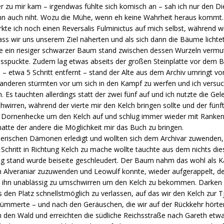
r zu mir kam – irgendwas fühlte sich komisch an – sah ich nur den Di
 ihn auch niht. Wozu die Mühe, wenn eh keine Wahrheit heraus kommt.
wirkte ich noch einen Reversalis Fulminictus auf mich selbst, während w
ss wir uns unserem Ziel näherten und als sich dann die Bäume lichtet
 ein riesiger schwarzer Baum stand zwischen dessen Wurzeln vermut
sspuckte. Zudem lag etwas abseits der großen Steinplatte vor dem 
 etwa 5 Schritt entfernt – stand der Alte aus dem Archiv umringt v
ie anderen stürmten vor um sich in den Kampf zu werfen und ich versu
n. Es tauchten allerdings statt der zwei fünf auf und ich nutzte die G
wirren, während der vierte mir den Kelch bringen sollte und der fünf
e Dornenhecke um den Kelch auf und schlug immer wieder mit Ranke
tte der andere die Möglichkeit mir das Buch zu bringen.
nerischen Dämonen erledigt und wollten sich dem Archivar zuwenden, 
chritt in Richtung Kelch zu mache wollte tauchte aus dem nichts diese
g stand wurde beiseite geschleudert. Der Baum nahm das wohl als
Alveraniar zuzuwenden und Leowulf konnte, wieder aufgerappelt, den
b ihn unablässig zu umschwirren um den Kelch zu bekommen. Darken 
 den Platz schnellstmöglich zu verlassen, auf das wir den Kelch zur 
merte – und nach den Geräuschen, die wir auf der Rückkehr hörten
h den Wald und erreichten die südliche Reichsstraße nach Gareth etw