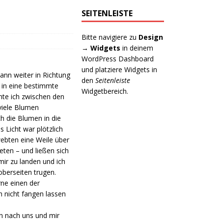
SEITENLEISTE
Bitte navigiere zu
Design
→ Widgets
in deinem
WordPress Dashboard
und platziere Widgets in
ann weiter in Richtung
den
Seitenleiste
 in eine bestimmte
Widgetbereich.
nnte ich zwischen den
viele Blumen
ch die Blumen in die
 Licht war plötzlich
webten eine Weile über
eten – und ließen sich
ir zu landen und ich
loberseiten trugen.
rne einen der
h nicht fangen lassen
en nach uns und mir