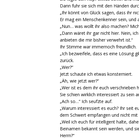
Dann fuhr sie sich mit den Händen durch
„Ihr könnt von Glück sagen, dass ihr n
Er mag ein Menschenkenner sein, und auc
„Nun… was wollt ihr also machen? Mich 
„Dann wäret ihr gar nicht hier. Nein, ic
anbieten die mir bisher verwehrt ist.“
Ihr Stimme war immernoch freundlich.
„Ich bezweifele, dass es eine Lösung g
zurück.
„Wer?“
Jetzt schaute ich etwas konsterniert.
„Äh, wie jetzt wer?“
„Wer ist es dem ihr euch verschrieben 
Sie schien wirklich interessiert zu sein 
„Ach so…“ Ich seufzte auf.
„Warum interessiert es euch? Ihr seit e
dem Schwert empfangen und nicht mit 
„Weil ich euch für intelligent halte, d
Beinamen bekannt sein werden, und sie
Herrn?“