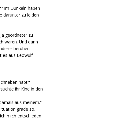
ehr im Dunkeln haben
e darunter zu leiden
, ja geordneter zu
ich waren. Und dann
anderer beruhen!
t es aus Leowulf
chrieben habt.“
suchte ihr Kind in den
ch damals aus meinem.“
Situation grade so,
 ich mich entschieden