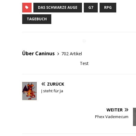
DAS SCHWARZE AUGE
G7
RPG
TAGEBUCH
Über Caninus
702 Artikel
Test
ZURÜCK
J steht für Ja
WEITER
Phex Vademecum