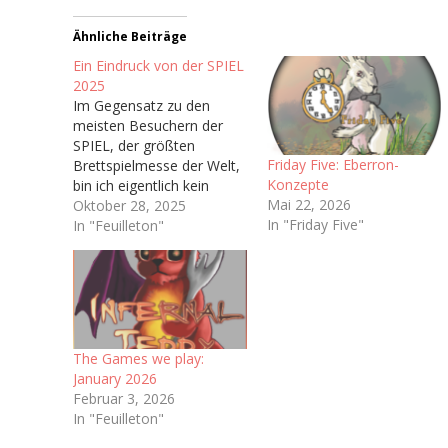
Ähnliche Beiträge
Ein Eindruck von der SPIEL
2025
Im Gegensatz zu den
meisten Besuchern der
SPIEL, der größten
Friday Five: Eberron-
Brettspielmesse der Welt,
Konzepte
bin ich eigentlich kein
Mai 22, 2026
Brettspieler. In meiner
Oktober 28, 2025
In "Friday Five"
Kindheit wurden bei uns
In "Feuilleton"
Zuhause kaum Brettspiele
gespielt abseits von ab
und an Risiko oder
Monopoly,
dementsprechend habe
ich nie wirklich Zugang
The Games we play:
zum Brettspielhobby
January 2026
gefunden. Man könnte
Februar 3, 2026
sich also fragen…
In "Feuilleton"