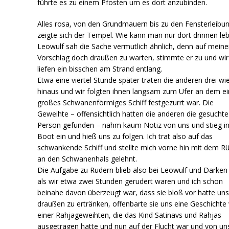
führte es zu einem Pfosten um es dort anzubinden.
Alles rosa, von den Grundmauern bis zu den Fensterleibu
zeigte sich der Tempel. Wie kann man nur dort drinnen le
Leowulf sah die Sache vermutlich ähnlich, denn auf mein
Vorschlag doch draußen zu warten, stimmte er zu und wir
liefen ein bisschen am Strand entlang.
Etwa eine viertel Stunde später traten die anderen drei wi
hinaus und wir folgten ihnen langsam zum Ufer an dem ei
großes Schwanenförmiges Schiff festgezurrt war. Die
Geweihte – offensichtlich hatten die anderen die gesuchte
Person gefunden – nahm kaum Notiz von uns und stieg i
Boot ein und hieß uns zu folgen. Ich trat also auf das
schwankende Schiff und stellte mich vorne hin mit dem R
an den Schwanenhals gelehnt.
Die Aufgabe zu Rudern blieb also bei Leowulf und Darken
als wir etwa zwei Stunden gerudert waren und ich schon
beinahe davon überzeugt war, dass sie bloß vor hatte uns
draußen zu ertränken, offenbarte sie uns eine Geschichte
einer Rahjageweihten, die das Kind Satinavs und Rahjas
ausgetragen hatte und nun auf der Flucht war und von un