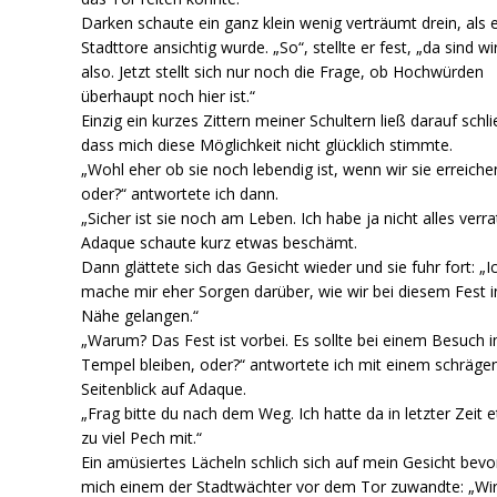
Darken schaute ein ganz klein wenig verträumt drein, als e
Stadttore ansichtig wurde. „So“, stellte er fest, „da sind wi
also. Jetzt stellt sich nur noch die Frage, ob Hochwürden
überhaupt noch hier ist.“
Einzig ein kurzes Zittern meiner Schultern ließ darauf schl
dass mich diese Möglichkeit nicht glücklich stimmte.
„Wohl eher ob sie noch lebendig ist, wenn wir sie erreiche
oder?“ antwortete ich dann.
„Sicher ist sie noch am Leben. Ich habe ja nicht alles verra
Adaque schaute kurz etwas beschämt.
Dann glättete sich das Gesicht wieder und sie fuhr fort: „I
mache mir eher Sorgen darüber, wie wir bei diesem Fest i
Nähe gelangen.“
„Warum? Das Fest ist vorbei. Es sollte bei einem Besuch 
Tempel bleiben, oder?“ antwortete ich mit einem schräge
Seitenblick auf Adaque.
„Frag bitte du nach dem Weg. Ich hatte da in letzter Zeit 
zu viel Pech mit.“
Ein amüsiertes Lächeln schlich sich auf mein Gesicht bevo
mich einem der Stadtwächter vor dem Tor zuwandte: „Wi