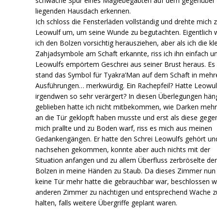
schwache Spur eines Magiebegabten auf dem gegenüber
liegenden Hausdach erkennen.
Ich schloss die Fensterläden vollständig und drehte mich 
Leowulf um, um seine Wunde zu begutachten. Eigentlich w
ich den Bolzen vorsichtig herausziehen, aber als ich die kl
Zahjadsymbole am Schaft erkannte, riss ich ihn einfach u
Leowulfs empörtem Geschrei aus seiner Brust heraus. Es
stand das Symbol für Tyakra’Man auf dem Schaft in mehr
Ausführungen… merkwürdig. Ein Rachepfeil? Hatte Leowul
irgendwen so sehr verärgert? In diesen Überlegungen hä
geblieben hatte ich nicht mitbekommen, wie Darken meh
an die Tür geklopft haben musste und erst als diese gege
mich prallte und zu Boden warf, riss es mich aus meinen
Gedankengängen. Er hatte den Schrei Leowulfs gehört un
nachsehen gekommen, konnte aber auch nichts mit der
Situation anfangen und zu allem Überfluss zerbröselte de
Bolzen in meine Händen zu Staub. Da dieses Zimmer nun
keine Tür mehr hatte die gebrauchbar war, beschlossen w
anderen Zimmer zu nächtigen und entsprechend Wache z
halten, falls weitere Übergriffe geplant waren.