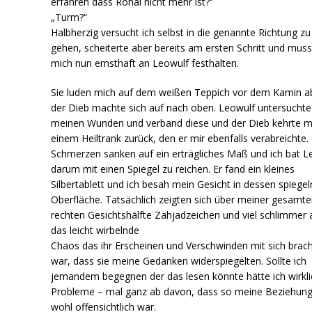
erfahren dass Rohal nicht mehr ist?“
„Turm?“
Halbherzig versucht ich selbst in die genannte Richtung zu
gehen, scheiterte aber bereits am ersten Schritt und mus
mich nun ernsthaft an Leowulf festhalten.
Sie luden mich auf dem weißen Teppich vor dem Kamin a
der Dieb machte sich auf nach oben. Leowulf untersuchte
meinen Wunden und verband diese und der Dieb kehrte m
einem Heiltrank zurück, den er mir ebenfalls verabreichte.
Schmerzen sanken auf ein erträgliches Maß und ich bat L
darum mit einen Spiegel zu reichen. Er fand ein kleines
Silbertablett und ich besah mein Gesicht in dessen spiege
Oberfläche. Tatsächlich zeigten sich über meiner gesamt
rechten Gesichtshälfte Zahjadzeichen und viel schlimmer 
das leicht wirbelnde
Chaos das ihr Erscheinen und Verschwinden mit sich brac
war, dass sie meine Gedanken widerspiegelten. Sollte ich
jemandem begegnen der das lesen könnte hätte ich wirkli
Probleme – mal ganz ab davon, dass so meine Beziehun
wohl offensichtlich war.