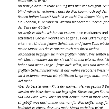
beantworten wird?
Du hast ja absolut keine Ahnung was hier vor sich geht. Sel
blind würde ich erkennen, dass du dich kaum noch auf den
Beinen halten kannst! Noch ist es nicht Zeit deinen Platz
, w
ein Röcheln,
zu verändern
.
Warum standest du überhaupt a
der Seite der Götter?
Du weißt es doch… Ich bin ein Prinzip.
Sein markantes und
attraktives Lächeln konnte ich sogar aus der Entfernung 
erkennen.
Und mit jedem
Geheimnis und jedem Tabu wächs
meine Macht. Als diese Narren mich aus ihren
Reihen
verbannten begingen sie ihren größten Fehler. Wie sollten s
mir Macht
nehmen von der sie nicht einmal wissen, dass ich
habe?
Und deine Frage… frage dich selbst, was sind denn di
größten Geheimnisse? Was
ist das wahre verbotene Wissen
wirst erkennen warum wir göttlichen Ursprungs
sind… und 
viel mehr.
Aber du besetzt einen Platz der meinem Herren gebührt! Da
werden die Menschen eh nie begreifen. Dieses ewigen Eintei
Gut und Böse. Naiv. Aber du hast deinen Platz in ihrer Kate
eingebüß, was auch immer das nun für dich heißen mag, für
bedeutet es etwas, dass uns mehr Macht verleihen wird!