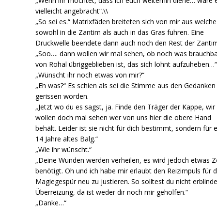
„Wenn ihr möchtet, dass ich euch weiterhin diene… wäre 
vielleicht angebracht“.\\
„So sei es.“ Matrixfäden breiteten sich von mir aus welche
sowohl in die Zantim als auch in das Gras fuhren. Eine
Druckwelle beendete dann auch noch den Rest der Zanti
„Soo…. dann wollen wir mal sehen, ob noch was brauchb
von Rohal übriggeblieben ist, das sich lohnt aufzuheben…
„Wünscht ihr noch etwas von mir?“
„Eh was?“ Es schien als sei die Stimme aus den Gedanken
gerissen worden.
„Jetzt wo du es sagst, ja. Finde den Träger der Kappe, wir
wollen doch mal sehen wer von uns hier die obere Hand
behält. Leider ist sie nicht für dich bestimmt, sondern für 
14 Jahre altes Balg.“
„Wie ihr wünscht.“
„Deine Wunden werden verheilen, es wird jedoch etwas Z
benötigt. Oh und ich habe mir erlaubt den Reizimpuls für 
Magiegespür neu zu justieren. So solltest du nicht erblind
Überreizung, da ist weder dir noch mir geholfen.“
„Danke…“