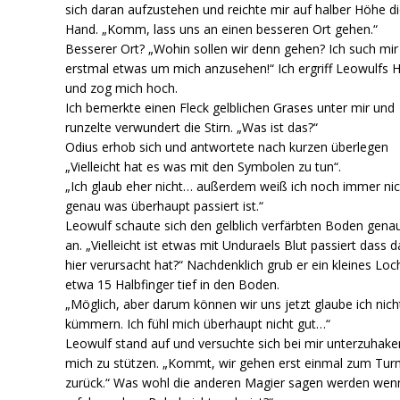
sich daran aufzustehen und reichte mir auf halber Höhe d
Hand. „Komm, lass uns an einen besseren Ort gehen.“
Besserer Ort? „Wohin sollen wir denn gehen? Ich such mir 
erstmal etwas um mich anzusehen!“ Ich ergriff Leowulfs 
und zog mich hoch.
Ich bemerkte einen Fleck gelblichen Grases unter mir und
runzelte verwundert die Stirn. „Was ist das?“
Odius erhob sich und antwortete nach kurzen überlegen
„Vielleicht hat es was mit den Symbolen zu tun“.
„Ich glaub eher nicht… außerdem weiß ich noch immer nic
genau was überhaupt passiert ist.“
Leowulf schaute sich den gelblich verfärbten Boden gena
an. „Vielleicht ist etwas mit Unduraels Blut passiert dass d
hier verursacht hat?“ Nachdenklich grub er ein kleines Loc
etwa 15 Halbfinger tief in den Boden.
„Möglich, aber darum können wir uns jetzt glaube ich nich
kümmern. Ich fühl mich überhaupt nicht gut…“
Leowulf stand auf und versuchte sich bei mir unterzuhak
mich zu stützen. „Kommt, wir gehen erst einmal zum Tu
zurück.“ Was wohl die anderen Magier sagen werden wenn