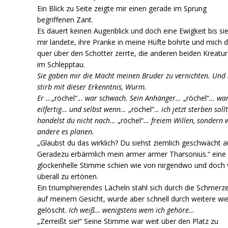
Ein Blick zu Seite zeigte mir einen gerade im Sprung
begriffenen Zant.
Es dauert keinen Augenblick und doch eine Ewigkeit bis si
mir landete, ihre Pranke in meine Hüfte bohrte und mich 
quer über den Schotter zerrte, die anderen beiden Kreatu
im Schlepptau.
Sie gaben mir die Macht meinen Bruder zu vernichten. Und
stirb mit dieser
Erkenntnis, Wurm.
Er …
„röchel“.
.. war schwach. Sein Anhänger…
„röchel“
… war
eilfertig… und selbst wenn…
„röchel“..
. ich jetzt sterben sollt
handelst
du nicht nach…
„röchel“
… freiem Willen, sondern w
andere es planen.
„Glaubst du das wirklich? Du siehst ziemlich geschwächt a
Geradezu erbärmlich mein armer armer Tharsonius.“ eine
glockenhelle Stimme schien wie von nirgendwo und doch
überall zu ertönen.
Ein triumphierendes Lächeln stahl sich durch die Schmerz
auf meinem Gesicht, wurde aber schnell durch weitere wi
gelöscht.
Ich weiß… wenigstens wem ich gehöre…
„Zerreißt sie!“ Seine Stimme war weit über den Platz zu