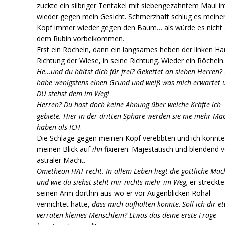
zuckte ein silbriger Tentakel mit siebengezahntem Maul 
wieder gegen mein Gesicht. Schmerzhaft schlug es meine
Kopf immer wieder gegen den Baum… als würde es nicht
dem Rubin vorbeikommen.
Erst ein Röcheln, dann ein langsames heben der linken Ha
Richtung der Wiese, in seine Richtung. Wieder ein Röcheln
He…und du hältst dich für frei? Gekettet an sieben Herren? 
habe wenigstens
einen Grund und weiß was mich erwartet 
DU stehst dem im Weg!
Herren? Du hast doch keine Ahnung über welche Kräfte ich
gebiete. Hier in der dritten Sphäre werden sie nie mehr Ma
haben als ICH
.
Die Schläge gegen meinen Kopf verebbten und ich konnt
meinen Blick auf
ihn
fixieren. Majestätisch und blendend v
astraler Macht.
Ometheon HAT recht. In allem Leben liegt die göttliche Mac
und wie du siehst steht mir nichts mehr im Weg,
er streckte
seinen Arm dorthin aus wo er vor Augenblicken Rohal
vernichtet hatte,
dass mich aufhalten könnte
.
Soll ich dir e
verraten kleines Menschlein? Etwas das deine erste Frage