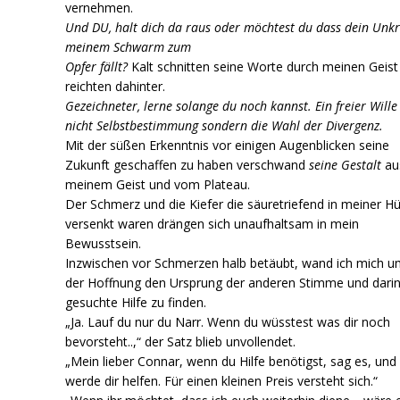
vernehmen.
Und DU, halt dich da raus oder möchtest du dass dein Unk
meinem Schwarm zum
Opfer fällt?
Kalt schnitten seine Worte durch meinen Geist
reichten dahinter.
Gezeichneter, lerne solange du noch kannst. Ein freier Wille 
nicht Selbstbestimmung sondern die Wahl der Divergenz.
Mit der süßen Erkenntnis vor einigen Augenblicken seine
Zukunft geschaffen zu haben verschwand
seine Gestalt
au
meinem Geist und vom Plateau.
Der Schmerz und die Kiefer die säuretriefend in meiner Hü
versenkt waren drängen sich unaufhaltsam in mein
Bewusstsein.
Inzwischen vor Schmerzen halb betäubt, wand ich mich u
der Hoffnung den Ursprung der anderen Stimme und dari
gesuchte Hilfe zu finden.
„Ja. Lauf du nur du Narr. Wenn du wüsstest was dir noch
bevorsteht..,“ der Satz blieb unvollendet.
„Mein lieber Connar, wenn du Hilfe benötigst, sag es, und 
werde dir helfen. Für einen kleinen Preis versteht sich.“