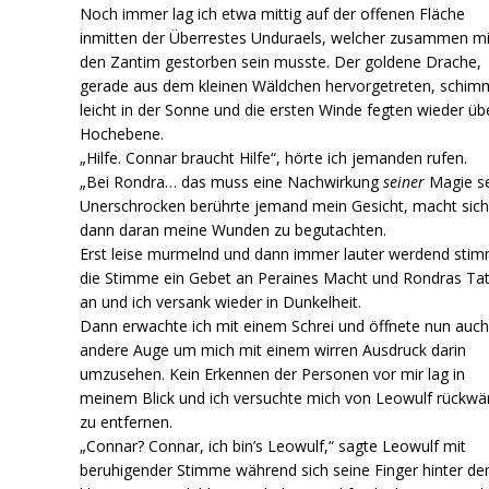
Noch immer lag ich etwa mittig auf der offenen Fläche
inmitten der Überrestes Unduraels, welcher zusammen mi
den Zantim gestorben sein musste. Der goldene Drache,
gerade aus dem kleinen Wäldchen hervorgetreten, schim
leicht in der Sonne und die ersten Winde fegten wieder üb
Hochebene.
„Hilfe. Connar braucht Hilfe“, hörte ich jemanden rufen.
„Bei Rondra… das muss eine Nachwirkung
seiner
Magie se
Unerschrocken berührte jemand mein Gesicht, macht sic
dann daran meine Wunden zu begutachten.
Erst leise murmelnd und dann immer lauter werdend sti
die Stimme ein Gebet an Peraines Macht und Rondras Ta
an und ich versank wieder in Dunkelheit.
Dann erwachte ich mit einem Schrei und öffnete nun auch
andere Auge um mich mit einem wirren Ausdruck darin
umzusehen. Kein Erkennen der Personen vor mir lag in
meinem Blick und ich versuchte mich von Leowulf rückwä
zu entfernen.
„Connar? Connar, ich bin’s Leowulf,“ sagte Leowulf mit
beruhigender Stimme während sich seine Finger hinter de