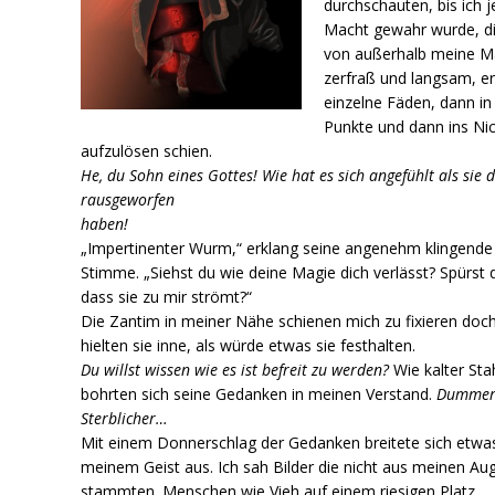
durchschauten, bis ich j
Macht gewahr wurde, d
von außerhalb meine Ma
zerfraß und langsam, er
einzelne Fäden, dann in
Punkte und dann ins Ni
aufzulösen schien.
He, du Sohn eines Gottes! Wie hat es sich angefühlt als sie d
rausgeworfen
haben!
„Impertinenter Wurm,“ erklang seine angenehm klingende
Stimme. „Siehst du wie deine Magie dich verlässt? Spürst 
dass sie zu mir strömt?“
Die Zantim in meiner Nähe schienen mich zu fixieren doc
hielten sie inne, als würde etwas sie festhalten.
Du willst wissen wie es ist befreit zu werden?
Wie kalter Sta
bohrten sich seine Gedanken in meinen Verstand.
Dumme
Sterblicher…
Mit einem Donnerschlag der Gedanken breitete sich etwas
meinem Geist aus. Ich sah Bilder die nicht aus meinen Au
stammten. Menschen wie Vieh auf einem riesigen Platz