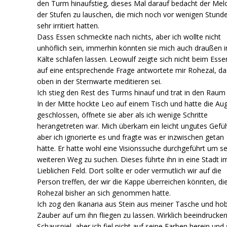
den Turm hinaufstieg, dieses Mal darauf bedacht der Mel
der Stufen zu lauschen, die mich noch vor wenigen Stund
sehr irritiert hatten.
Dass Essen schmeckte nach nichts, aber ich wollte nicht
unhöflich sein, immerhin könnten sie mich auch draußen i
Kälte schlafen lassen. Leowulf zeigte sich nicht beim Ess
auf eine entsprechende Frage antwortete mir Rohezal, da
oben in der Sternwarte meditieren sei.
Ich stieg den Rest des Turms hinauf und trat in den Raum 
In der Mitte hockte Leo auf einem Tisch und hatte die Au
geschlossen, öffnete sie aber als ich wenige Schritte
herangetreten war. Mich überkam ein leicht ungutes Gefüh
aber ich ignorierte es und fragte was er inzwischen getan
hätte. Er hatte wohl eine Visionssuche durchgeführt um s
weiteren Weg zu suchen. Dieses führte ihn in eine Stadt i
Lieblichen Feld. Dort sollte er oder vermutlich wir auf die
Person treffen, der wir die Kappe überreichen könnten, di
Rohezal bisher an sich genommen hatte.
Ich zog den Ikanaria aus Stein aus meiner Tasche und ho
Zauber auf um ihn fliegen zu lassen. Wirklich beeindrucke
Schauspiel, aber ich fiel nicht auf seine Farben herein und