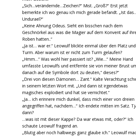
„Sich…verändernde…Zeichen?“ Mist. „Groß?“ Erst jetzt
bemerkte ich wo genau ich mich gerade befandt. „Ist das
Undurael?“
„Keine Ahnung Odeus. Sieht ein bisschen nach dem
Geschnörkel aus was die Magier auf dem Konvent auf ihr
Roben hatten..“
„Ja ist… war er.“ Leowulf blickte einmal über den Platz un
Turm. Aber warum ist er nicht zum Turm gelaufen?
„Hmm…“ Was wohl hier passiert ist? „Wie…“ Meine Hand
umfasste Leowulfs und entfernte sie von meiner Brust u
danach auf die Symbole dort zu deuten,“ dieses?“
„Drei von diesen Dämonen… Zant.“ Kalte Verachtung sc
in seinem letzten Wort mit. „Und dann ist irgendetwas
magisches explodiert und hat sie vernichtet.“
„Ja… ich erinnere mich dunkel, dass mich einer von dreien
angegriffen hat, nachdem…“ Ich endete mitten im Satz. Tj
dann?
…was ist mit dieser Kappe? Da war etwas mit, oder?“ Ich
schaute Leowulf fragend an.
„Blutig aber noch halbwegs ganz glaube ich.“ Leowulf ma