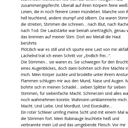
zusammengepfercht. Überall auf ihren Körpern feine wei
Linien, die in noch feinere Linien mündeten. Manche von 
hell leuchtend, andere stumpf und silbern. Da waren Sti
die streiten, Stimmen die schreien… nach Blut, nach Rach
nach Tod. Die Lautstärke war beinah unerträglich, genau 
das brennen auf meiner Stirn. Dort wo Metall die Haut
berührte.
Plötzlich war es still und ich spürte eine Last von mir abfal
Lächelnd trat ich einen Schritt vor „Endlich frei…“.
Die Stimmen… sie waren es. Sie schwiegen für den Brucht
eines Augenblickes, doch dann bohrten sich ihre Mächte i
mich. Mein Körper zuckte und brodelte unter ihrem Anstu
Flammen schlugen mir aus den Mund, Nase und Augen. M
bohrte sich in meinen Schädel… sieben Splitter für sieben
Stimmen, für siebenfache Macht. Schmerzen sind alles wa
noch wahrnehmen konnte. Wahnsinn umklammerte mich.
Macht. Und Liebe. Und Mordlust. Und Eiseskälte…
Ein roter Schleier umfing meine Sicht und mit einem Mal 
die Stimmen fort. Mein Rubinauge leuchtete heiß und
verbrannte mein Lid und das umgebende Fleisch. Vor mir