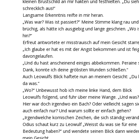
kleinen Brustschild an mir hakten und festhielten. „Du sie
schrecklich aus!“
Langsame Erkenntnis reifte in mir heran.
„Was war? Was ist passiert?“ Meine Stimme klang rau und
brüchig, als hätte ich ausgiebig und lange geschrien. „Wo i
hin?“
Erfreut antwortete er misstrauisch auf mein Gesicht starr
„Ich glaube er hat es mit der Angst bekommen und ist fei
davongelaufen.
„Und du hast anscheinend einiges abbekommen. Peraine 
Dank, konnte ich deine gröbsten Wunden schließen.“
Auch Leowulfs Blick haftete nun an meinem Gesicht: „Du 
da was.“
„Wo?“ Unbewusst hob ich meine linke Hand, dem Blick
Leowulfs folgend, und fuhr über meine Wange. „Und was?
Hier war doch irgendwo ein Bach? Oder vielleicht sagen si
auch einfach nur? Und warum sollte er einfach gehen?
„Irgendwelche komischen Zeichen, die sich ständig veränd
Odius schaut kurz zu Leowulf „Weisst du was sie für eine
Bedeutung haben?“ und wendete seinen Blick dann wieder
mein Gesicht.