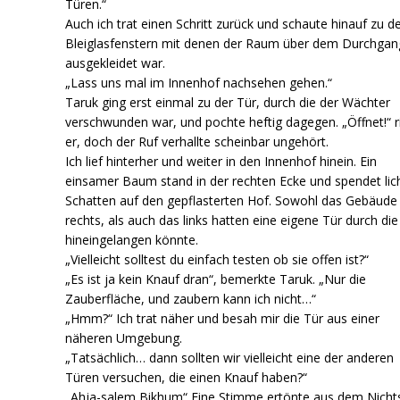
Türen.“
Auch ich trat einen Schritt zurück und schaute hinauf zu d
Bleiglasfenstern mit denen der Raum über dem Durchgan
ausgekleidet war.
„Lass uns mal im Innenhof nachsehen gehen.“
Taruk ging erst einmal zu der Tür, durch die der Wächter
verschwunden war, und pochte heftig dagegen. „Öffnet!“ r
er, doch der Ruf verhallte scheinbar ungehört.
Ich lief hinterher und weiter in den Innenhof hinein. Ein
einsamer Baum stand in der rechten Ecke und spendet lic
Schatten auf den gepflasterten Hof. Sowohl das Gebäude
rechts, als auch das links hatten eine eigene Tür durch di
hineingelangen könnte.
„Vielleicht solltest du einfach testen ob sie offen ist?“
„Es ist ja kein Knauf dran“, bemerkte Taruk. „Nur die
Zauberfläche, und zaubern kann ich nicht…“
„Hmm?“ Ich trat näher und besah mir die Tür aus einer
näheren Umgebung.
„Tatsächlich… dann sollten wir vielleicht eine der anderen
Türen versuchen, die einen Knauf haben?“
„Ahja-salem Bikhum“ Eine Stimme ertönte aus dem Nicht