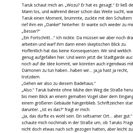
Taruk schaut mich an. „Wozu? Er hat es gesagt.“ Er ließ d
Mann los, und während dieser schon das Weite sucht, wa
Taruk einen Moment, brummte, zuckte mit den Schultern
rief ihm ein „Danke!“ hinterher. Er wante sich wieder zu mi
„Besser?“
„Ein Fortschritt…“ Ich nickte. Da müssen wir aber noch dr
arbeiten und warf ihm dann einen skeptischen Blick zu.
Hoffentlich hat das keine Konsequenzen. Wir sind wirklich
genug aufgefallen hier. Und wenn jetzt die Stadtgarde au
noch auf die Idee kommt, wir könnten auch irgendwas mi
Dämonen zu tun haben…haben wir… ja,ja hast ja recht,
trotzdem.
„Gehen wir also zu diesem Badehaus.“
„Also.“ Taruk bahnte ohne Mühe den Weg die Straße heru
bis mein Blick an einem gemalten Vogel über dem Eingan
einem größeren Gebäude hängenblieb. Schriftzeichen sta
darunter. „Ist es das?“ fragt er mich.
„Ja, das dürfte es wohl sein. Ein seltsamer Ort… aber gut.“
schaute mich nochmals in der Straße um, ob Taruks Frag
nicht doch etwas nach sich gezogen hatten, aber leicht zu