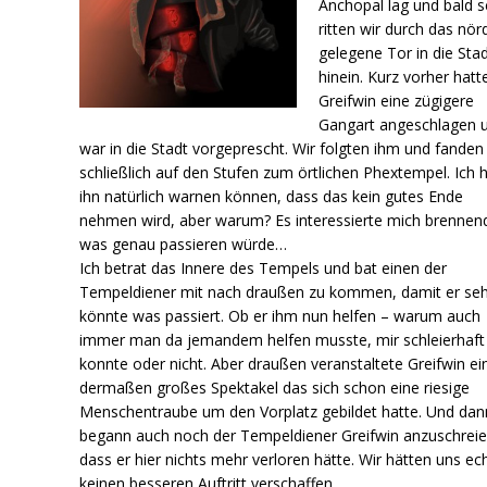
Anchopal lag und bald 
ritten wir durch das nörd
gelegene Tor in die Sta
hinein. Kurz vorher hatt
Greifwin eine zügigere
Gangart angeschlagen 
war in die Stadt vorgeprescht. Wir folgten ihm und fanden
schließlich auf den Stufen zum örtlichen Phextempel. Ich 
ihn natürlich warnen können, dass das kein gutes Ende
nehmen wird, aber warum? Es interessierte mich brennen
was genau passieren würde…
Ich betrat das Innere des Tempels und bat einen der
Tempeldiener mit nach draußen zu kommen, damit er se
könnte was passiert. Ob er ihm nun helfen – warum auch
immer man da jemandem helfen musste, mir schleierhaft
konnte oder nicht. Aber draußen veranstaltete Greifwin ei
dermaßen großes Spektakel das sich schon eine riesige
Menschentraube um den Vorplatz gebildet hatte. Und dan
begann auch noch der Tempeldiener Greifwin anzuschreie
dass er hier nichts mehr verloren hätte. Wir hätten uns ec
keinen besseren Auftritt verschaffen