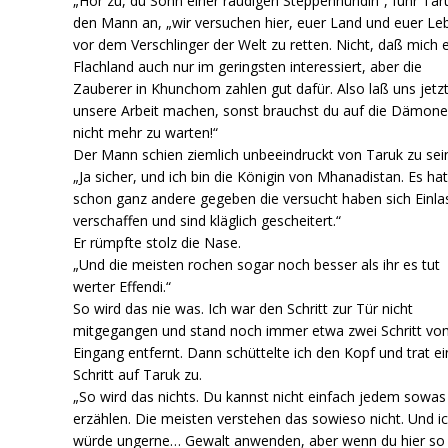
„Hör zu, du Sohn einer räudigen Steppenhündin“, fuhr Tar
den Mann an, „wir versuchen hier, euer Land und euer Le
vor dem Verschlinger der Welt zu retten. Nicht, daß mich 
Flachland auch nur im geringsten interessiert, aber die
Zauberer in Khunchom zahlen gut dafür. Also laß uns jetz
unsere Arbeit machen, sonst brauchst du auf die Dämone
nicht mehr zu warten!“
Der Mann schien ziemlich unbeeindruckt von Taruk zu sei
„Ja sicher, und ich bin die Königin von Mhanadistan. Es hat
schon ganz andere gegeben die versucht haben sich Einla
verschaffen und sind kläglich gescheitert.“
Er rümpfte stolz die Nase.
„Und die meisten rochen sogar noch besser als ihr es tut
werter Effendi.“
So wird das nie was. Ich war den Schritt zur Tür nicht
mitgegangen und stand noch immer etwa zwei Schritt vo
Eingang entfernt. Dann schüttelte ich den Kopf und trat e
Schritt auf Taruk zu.
„So wird das nichts. Du kannst nicht einfach jedem sowas
erzählen. Die meisten verstehen das sowieso nicht. Und i
würde ungerne… Gewalt anwenden, aber wenn du hier so