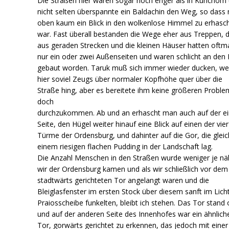
Die Straßen hier waren sogar noch enger als in Kunchom
nicht selten überspannte ein Baldachin den Weg, so dass
oben kaum ein Blick in den wolkenlose Himmel zu erhasc
war. Fast überall bestanden die Wege eher aus Treppen, 
aus geraden Strecken und die kleinen Häuser hatten oftm
nur ein oder zwei Außenseiten und waren schlicht an den
gebaut worden. Taruk muß sich immer wieder ducken, wei
hier soviel Zeugs über normaler Kopfhöhe quer über die
Straße hing, aber es bereitete ihm keine größeren Proble
doch
durchzukommen. Ab und an erhascht man auch auf der e
Seite, den Hügel weiter hinauf eine Blick auf einen der vier
Türme der Ordensburg, und dahinter auf die Gor, die gleic
einem riesigen flachen Pudding in der Landschaft lag.
Die Anzahl Menschen in den Straßen wurde weniger je nä
wir der Ordensburg kamen und als wir schließlich vor dem
stadtwärts gerichteten Tor angelangt waren und die
Bleiglasfenster im ersten Stock über diesem sanft im Lich
Praiosscheibe funkelten, bleibt ich stehen. Das Tor stand 
und auf der anderen Seite des Innenhofes war ein ähnlich
Tor, gorwärts gerichtet zu erkennen, das jedoch mit einer