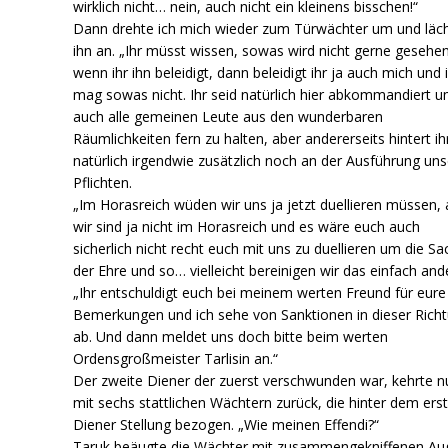
wirklich nicht… nein, auch nicht ein kleinens bisschen!“
Dann drehte ich mich wieder zum Türwächter um und läch
ihn an. „Ihr müsst wissen, sowas wird nicht gerne gesehe
wenn ihr ihn beleidigt, dann beleidigt ihr ja auch mich und 
mag sowas nicht. Ihr seid natürlich hier abkommandiert 
auch alle gemeinen Leute aus den wunderbaren
Räumlichkeiten fern zu halten, aber andererseits hintert ih
natürlich irgendwie zusätzlich noch an der Ausführung uns
Pflichten.
„Im Horasreich wüden wir uns ja jetzt duellieren müssen, 
wir sind ja nicht im Horasreich und es wäre euch auch
sicherlich nicht recht euch mit uns zu duellieren um die Sa
der Ehre und so… vielleicht bereinigen wir das einfach and
„Ihr entschuldigt euch bei meinem werten Freund für eure
Bemerkungen und ich sehe von Sanktionen in dieser Rich
ab. Und dann meldet uns doch bitte beim werten
Ordensgroßmeister Tarlisin an.“
Der zweite Diener der zuerst verschwunden war, kehrte n
mit sechs stattlichen Wächtern zurück, die hinter dem ers
Diener Stellung bezogen. „Wie meinen Effendi?“
Taruk beäugte die Wächter mit zusammengekniffenen Au