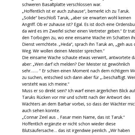
schweren Basaltplatte verschlossen war.
„Hoffentlich ist er auch zuhause“, bemerkt ich zu Taruk.
„Solide“ beschloß Taruk, „aber sie erwarten wohl keinen
Angriff. Ob er zuhause ist? Egal. Es ist doch eine Ordensbu
da wird es im Zweifel sicher einen Vertreter geben.“ Er tra
den Torbogen zu, wo eine einsame Wache im Schatten ih
Dienst verrichtete. „Heda“, sprach ihn Taruk an, „geh aus
Weg. Wir wollen deinen Meister sprechen.“
Die einsame Wache schaute etwas verwirrt, antwortete 
aber: „Wen darf ich melden? Der Meister ist gewöhnlich
sehr……. “ Er schien einen Moment nach dem richtigem W
zu suchen, entschied sich dann aber für „..beschäftigt. We
versteht was ich meine.“
Muss er so direkt sein? Ich warf einen ärgerlichen Blick au
Taruks Rücken vor mir und schritt nach der Antwort des
Wächters an dem Barbar vorbei, so dass der Wächter mi
auch sehen konnte.
„Connar Zeel aus .. Fasar mein Name, das ist Taruk.“
Hoffentlich ergänzte er nicht schon wieder diese
Blutsäufersache… das ist irgendwie peinlich. „Wir haben