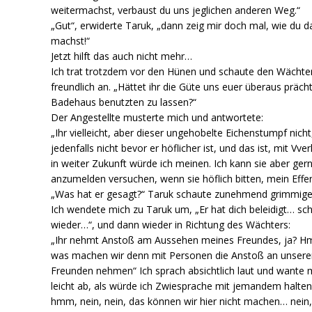
weitermachst, verbaust du uns jeglichen anderen Weg.“
„Gut“, erwiderte Taruk, „dann zeig mir doch mal, wie du d
machst!“
Jetzt hilft das auch nicht mehr…
Ich trat trotzdem vor den Hünen und schaute den Wächte
freundlich an. „Hättet ihr die Güte uns euer überaus präch
Badehaus benutzten zu lassen?“
Der Angestellte musterte mich und antwortete:
„Ihr vielleicht, aber dieser ungehobelte Eichenstumpf nicht
jedenfalls nicht bevor er höflicher ist, und das ist, mit Vver
in weiter Zukunft würde ich meinen. Ich kann sie aber ger
anzumelden versuchen, wenn sie höflich bitten, mein Effe
„Was hat er gesagt?“ Taruk schaute zunehmend grimmige
Ich wendete mich zu Taruk um, „Er hat dich beleidigt… sc
wieder…“, und dann wieder in Richtung des Wächters:
„Ihr nehmt Anstoß am Aussehen meines Freundes, ja? 
was machen wir denn mit Personen die Anstoß an unsere
Freunden nehmen“ Ich sprach absichtlich laut und wante 
leicht ab, als würde ich Zwiesprache mit jemandem halten
hmm, nein, nein, das können wir hier nicht machen… nein