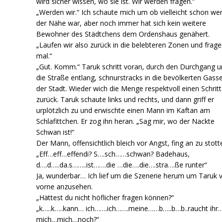
wird sicher wissen, wo sie ist. Wir werden fragen.“
„Werden wir.“ Ich schaute mich um ob vielleicht schon wer
der Nähe war, aber noch immer hat sich kein weitere
Bewohner des Städtchens dem Ordenshaus genähert.
„Laufen wir also zurück in die belebteren Zonen und frag
mal.“
„Gut. Komm.“ Taruk schritt voran, durch den Durchgang 
die Straße entlang, schnurstracks in die bevölkerten Gass
der Stadt. Wieder wich die Menge respektvoll einen Schritt
zurück. Taruk schaute links und rechts, und dann griff er
urplötzlich zu und erwischte einen Mann im Kaftan am
Schlafittchen. Er zog ihn heran. „Sag mir, wo der Nackte
Schwan ist!“
Der Mann, offensichtlich bleich vor Angst, fing an zu stott
„Eff…eff…effendi? S….sch……schwan? Badehaus,
d….d…..da.s……..ist…….die …die….die….stra….ße runter“
Ja, wunderbar… Ich lief um die Szenerie herum um Taruk 
vorne anzusehen.
„Hättest du nicht höflicher fragen können?“
„k…..k…..kann… ich…….ich…….meine……b…..b…b..raucht ihr
mich…mich…noch?“