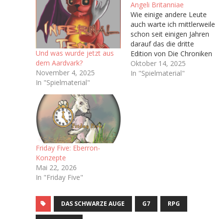
Angeli Britanniae
Wie einige andere Leute
auch warte ich mittlerweile
schon seit einigen Jahren
darauf das die dritte
Und was wurde jetzt aus
Edition von Die Chroniken
dem Aardvark?
der Engel (Vulgo: Engel),
Oktober 14, 2025
November 4, 2025
welche ja irgendwann bald
In "Spielmaterial"
In "Spielmaterial"
das Licht der Welt
erblicken soll. Hoffentlich.
Immerhin haben wir ja
schon ein Playtest-
Dokument bekommen Ich
bin sogar auf dem
dazugehörigen Discord-
Friday Five: Eberron-
Server…
Konzepte
Mai 22, 2026
In "Friday Five"
DAS SCHWARZE AUGE
G7
RPG