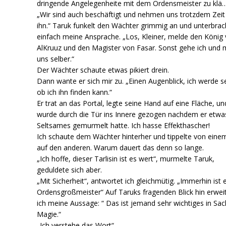
dringende Angelegenheite mit dem Ordensmeister zu klä
„Wir sind auch beschäftigt und nehmen uns trotzdem Zeit 
ihn.“ Taruk funkelt den Wächter grimmig an und unterbrac
einfach meine Ansprache. „Los, Kleiner, melde den König
AlKruuz und den Magister von Fasar. Sonst gehe ich und 
uns selber.“
Der Wächter schaute etwas pikiert drein.
Dann wante er sich mir zu. „Einen Augenblick, ich werde 
ob ich ihn finden kann.“
Er trat an das Portal, legte seine Hand auf eine Fläche, un
wurde durch die Tür ins Innere gezogen nachdem er etwa
Seltsames gemurmelt hatte. Ich hasse Effekthascher!
Ich schaute dem Wächter hinterher und tippelte von eine
auf den anderen. Warum dauert das denn so lange.
„Ich hoffe, dieser Tarlisin ist es wert“, murmelte Taruk,
geduldete sich aber.
„Mit Sicherheit“, antwortet ich gleichmütig. „Immerhin ist 
Ordensgroßmeister“ Auf Taruks fragenden Blick hin erwei
ich meine Aussage: “ Das ist jemand sehr wichtiges in Sa
Magie.“
„Ich verstehe das Wort“.