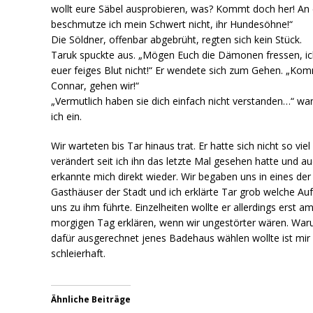
wollt eure Säbel ausprobieren, was? Kommt doch her! An
beschmutze ich mein Schwert nicht, ihr Hundesöhne!“
Die Söldner, offenbar abgebrüht, regten sich kein Stück.
Taruk spuckte aus. „Mögen Euch die Dämonen fressen, ich
euer feiges Blut nicht!“ Er wendete sich zum Gehen. „Ko
Connar, gehen wir!“
„Vermutlich haben sie dich einfach nicht verstanden…“ wa
ich ein.
Wir warteten bis Tar hinaus trat. Er hatte sich nicht so viel
verändert seit ich ihn das letzte Mal gesehen hatte und au
erkannte mich direkt wieder. Wir begaben uns in eines der
Gasthäuser der Stadt und ich erklärte Tar grob welche Au
uns zu ihm führte. Einzelheiten wollte er allerdings erst a
morgigen Tag erklären, wenn wir ungestörter wären. War
dafür ausgerechnet jenes Badehaus wählen wollte ist mir
schleierhaft.
Ähnliche Beiträge