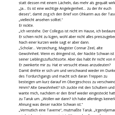
statt dessen mit einem Lächeln, das mehr als gequält wirk
„Ja… Es ist eine wichtige Angelegenheit… zu der ihr euch
dieses“, damit zog ich den Brief von Ohkarim aus der Tas
„vielleicht ansehen solltet.“
Er nickte.
„Ich verstehe. Der Collegus ist nicht im Hause, ich bedaure
Er schien nicht zu lügen, wohl aber nicht alles preiszugebe
Nach einer kurzen weile sagt er aber dann.
„Scholar… Verzeichung, Magister Connar Zeel, alte
Gewohnheit. Wenn es dringend ist, der Nackte Schwan ist 
seiner Lieblingszufluchtsorte. Aber das habt ihr nicht von 
Er zwinkerte mir zu. Hat er versucht etwas anzudeuten?
Damit drehte er sich um und verschwand wieder im Dunk
des Tordurchgangs und macht sich daran Treppen zu
besteigen um kurz darauf im Obergeschoss zu verschwin
Hmm? Alte Gewohnheit? Ich zuckte mit den Schultern und
wante mich, nachdem er den Brief wieder eingesteckt hat
zu Taruk um. „Wollen wir dann? Ich habe allerdings keinerl
Ahnung was dieser nackte Schwan ist.“
„Vermutlich eine Taverne“, mutmaßte Taruk. „Irgendjema