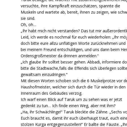
versuchte, ihre Kampfkraft einzuschätzen, spannte die
Muskeln und wartete ab, bereit, ihnen zu zeigen, wie sch
sie sind.
Oh, oh…
„Ihr habt mich nicht verstanden? Das tut mir außerordentl
Leid, ich werde es nochmal für euch wiederholen: „Ihr mö
doch bitte eure allzu unflätigen Worte zurücknehmen und
bei meinem Freund entschuldigen, und uns dann beim He
Ordensgroßmeister da drinnen anmelden.“
„Ich glaube Ihr solltet besser gehen. Abbadi, informiere d
bitte die Stadtwache,falls die Effendis sich überlegen sollt
gewaltsam einzudringen.“
Mit diesen Worten schoben sich die 6 Muskelprotze vor d
Haushofmeister, welcher sich durch die Tür wieder in den
Innenraum des Gebäudes verzog.
Ich warf einen Blick auf Taruk um zu sehen was er jetzt
gedenkt zu tun… Ich finde einen Weg, aber mit ihm?
„Ha, ihr Schwächlinge!“ Taruk bleckte die Zähne. „Sechs v
Euch braucht es, damit ihr euch überhaupt traut, euch ei
stolzen Kurga entgegenzustellen!“ Er ballte die Fäuste. „Ih