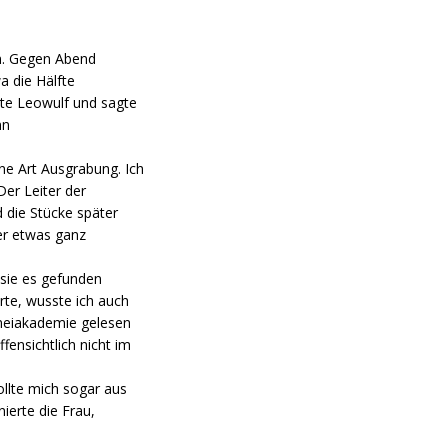
en. Gegen Abend
a die Hälfte
ckte Leowulf und sagte
nn
ine Art Ausgrabung. Ich
er Leiter der
 die Stücke später
er etwas ganz
 sie es gefunden
rte, wusste ich auch
eneiakademie gelesen
ensichtlich nicht im
ollte mich sogar aus
ierte die Frau,