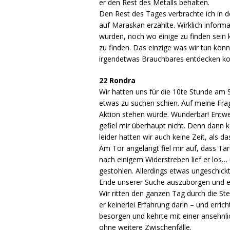
er den Rest des Metalls behalten.
Den Rest des Tages verbrachte ich in 
auf Maraskan erzählte. Wirklich inform
wurden, noch wo einige zu finden sei
zu finden. Das einzige was wir tun kön
irgendetwas Brauchbares entdecken kon
22 Rondra
Wir hatten uns für die 10te Stunde am 
etwas zu suchen schien. Auf meine Frag
Aktion stehen würde. Wunderbar! Entwed
gefiel mir überhaupt nicht. Denn dann
leider hatten wir auch keine Zeit, als 
Am Tor angelangt fiel mir auf, dass Tar
nach einigem Widerstreben lief er los…
gestohlen. Allerdings etwas ungeschick
Ende unserer Suche auszuborgen und e
Wir ritten den ganzen Tag durch die St
er keinerlei Erfahrung darin – und er
besorgen und kehrte mit einer ansehnlic
ohne weitere Zwischenfälle.