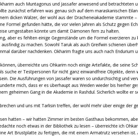
 Okharim auch Muntagonus und Jassafer anwesend und betrachteten un
llte zunächst erfahren was genau sich auf dem maraskanischen Eiland
 seinem dicken Wälzer, der wohl aus der Dracheneiakademie stammte 
eine Formel gefunden hätte, die vor vielen Jahren als Schutz gegen 
ise umgestalten könnte um damit Dämonen fern zu halten.
ung, aber es fehlten einige Gegenstände um die Formel exerzieren zu
ausfindig zu machen. Sowohl Taruk als auch Greifwin schienen überha
 einmal darüber nachdenken. Okharim fragte uns auch nach Endurium u
önnen, überreichte uns Ohkarim noch einige Artefakte, die seine Schü
 als suche er Testpersonen für nicht ganz einwandfreie Objekte, denn 
sein. Die Ausführungen von Jassafer waren so undurchsichtig und ver
underte mich, dass er es überhaupt aus Weiden wieder bis hierher ge
inem geheimen Gang in die Akademie in Rashdul. Sicherlich wollte er 
brechen und uns mit Tarlisin treffen, der wohl mehr über einige der
en hatten – wir hatten Zimmer im besten Gasthaus bekommen, aber 
edachte noch etwas in der Bibliothek zu lesen – überreichte ich Ohka
ne Art Brustplatte zu fertigen, die mit einem Armatrutz versehen ist