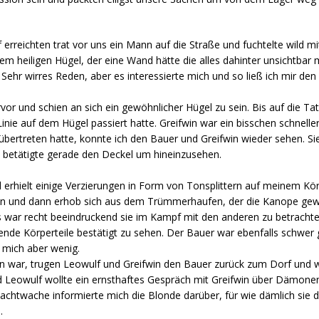
erreichten trat vor uns ein Mann auf die Straße und fuchtelte wild m
 heiligen Hügel, der eine Wand hätte die alles dahinter unsichtbar
Sehr wirres Reden, aber es interessierte mich und so ließ ich mir d
vor und schien an sich ein gewöhnlicher Hügel zu sein. Bis auf die Ta
ie auf dem Hügel passiert hatte. Greifwin war ein bisschen schneller 
lls übertreten hatte, konnte ich den Bauer und Greifwin wieder sehen. 
 betätigte gerade den Deckel um hineinzusehen.
 erhielt einige Verzierungen in Form von Tonsplittern auf meinem Kö
inein und dann erhob sich aus dem Trümmerhaufen, der die Kanope ge
s war recht beeindruckend sie im Kampf mit den anderen zu betrachte
ende Körperteile bestätigt zu sehen. Der Bauer war ebenfalls schwer
e mich aber wenig.
war, trugen Leowulf und Greifwin den Bauer zurück zum Dorf und wir
d Leowulf wollte ein ernsthaftes Gespräch mit Greifwin über Dämonen
achtwache informierte mich die Blonde darüber, für wie dämlich sie 
.