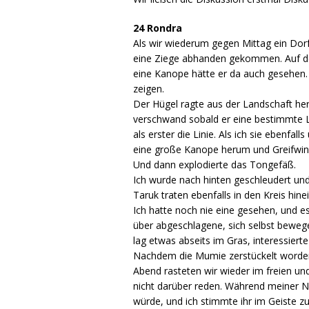
24 Rondra
Als wir wiederum gegen Mittag ein Dorf 
eine Ziege abhanden gekommen. Auf dem
eine Kanope hätte er da auch gesehen. 
zeigen.
Der Hügel ragte aus der Landschaft her
verschwand sobald er eine bestimmte Lin
als erster die Linie. Als ich sie ebenfa
eine große Kanope herum und Greifwin
Und dann explodierte das Tongefäß.
Ich wurde nach hinten geschleudert und
Taruk traten ebenfalls in den Kreis h
Ich hatte noch nie eine gesehen, und e
über abgeschlagene, sich selbst beweg
lag etwas abseits im Gras, interessiert
Nachdem die Mumie zerstückelt worden 
Abend rasteten wir wieder im freien un
nicht darüber reden. Während meiner N
würde, und ich stimmte ihr im Geiste zu