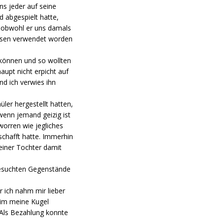
s jeder auf seine
 abgespielt hatte,
– obwohl er uns damals
Echsen verwendet worden
 können und so wollten
upt nicht erpicht auf
nd ich verwies ihn
ler hergestellt hatten,
wenn jemand geizig ist
worren wie jegliches
schafft hatte. Immerhin
seiner Tochter damit
 gesuchten Gegenstände
ich nahm mir lieber
rim meine Kugel
. Als Bezahlung konnte