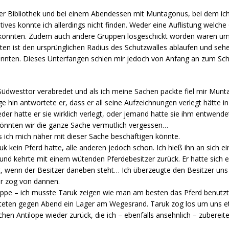
der Bibliothek und bei einem Abendessen mit Muntagonus, bei dem ic
atives konnte ich allerdings nicht finden. Weder eine Auflistung welc
n könnten. Zudem auch andere Gruppen losgeschickt worden waren u
nten ist den ursprünglichen Radius des Schutzwalles ablaufen und sehe
nten. Dieses Unterfangen schien mir jedoch von Anfang an zum Schei
Südwesttor verabredet und als ich meine Sachen packte fiel mir Munt
e hin antwortete er, dass er all seine Aufzeichnungen verlegt hätte i
er hatte er sie wirklich verlegt, oder jemand hatte sie ihm entwend
 könnten wir die ganze Sache vermutlich vergessen…
das ich mich näher mit dieser Sache beschäftigen könnte.
uk kein Pferd hatte, alle anderen jedoch schon. Ich hieß ihn an sich 
 und kehrte mit einem wütenden Pferdebesitzer zurück. Er hatte sich e
t, wenn der Besitzer daneben steht… Ich überzeugte den Besitzer uns
r zog von dannen.
eppe – ich musste Taruk zeigen wie man am besten das Pferd benutzte,
richteten gegen Abend ein Lager am Wegesrand. Taruk zog los um uns 
hen Antilope wieder zurück, die ich – ebenfalls ansehnlich – zubereite