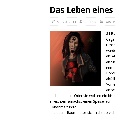
Das Leben eines 
März 3, 2014
Caninus
Das L
21 R
Gege
Umsch
wurde
die A
anzub
immer
Boro
abfall
Von e
diens
auch neu sein. Oder sie wollten ein bis
erreichten zunächst einen Speiseraum,
Okharims führte.
In diesem Raum hatte sich nicht so vi