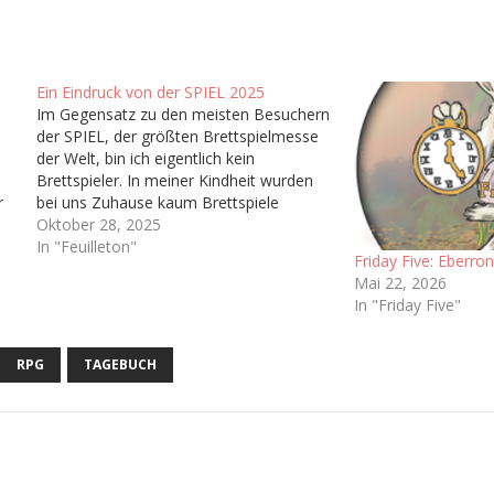
Ein Eindruck von der SPIEL 2025
Im Gegensatz zu den meisten Besuchern
der SPIEL, der größten Brettspielmesse
der Welt, bin ich eigentlich kein
Brettspieler. In meiner Kindheit wurden
r
bei uns Zuhause kaum Brettspiele
in
gespielt abseits von ab und an Risiko
Oktober 28, 2025
oder Monopoly, dementsprechend habe
In "Feuilleton"
Friday Five: Eberro
f
ich nie wirklich Zugang zum
Mai 22, 2026
Brettspielhobby gefunden. Man könnte
In "Friday Five"
sich also fragen…
RPG
TAGEBUCH