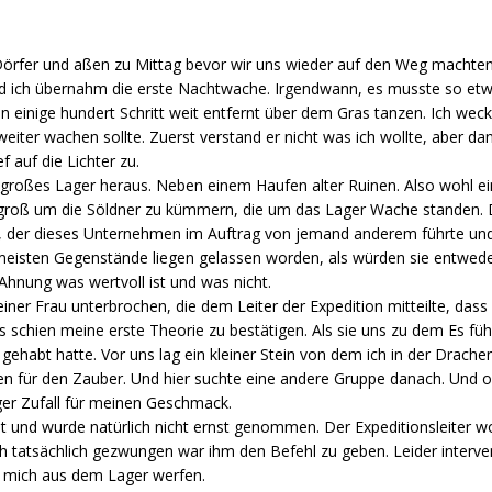
 Dörfer und aßen zu Mittag bevor wir uns wieder auf den Weg macht
nd ich übernahm die erste Nachtwache. Irgendwann, es musste so etw
ln einige hundert Schritt weit entfernt über dem Gras tanzen. Ich we
eiter wachen sollte. Zuerst verstand er nicht was ich wollte, aber da
f auf die Lichter zu.
in großes Lager heraus. Neben einem Haufen alter Ruinen. Also wohl e
 groß um die Söldner zu kümmern, die um das Lager Wache standen. D
n, der dieses Unternehmen im Auftrag von jemand anderem führte und
e meisten Gegenstände liegen gelassen worden, als würden sie entwed
hnung was wertvoll ist und was nicht.
er Frau unterbrochen, die dem Leiter der Expedition mitteilte, dass
 schien meine erste Theorie zu bestätigen. Als sie uns zu dem Es füh
 gehabt hatte. Vor uns lag ein kleiner Stein von dem ich in der Drach
en für den Zauber. Und hier suchte eine andere Gruppe danach. Und off
er Zufall für meinen Geschmack.
mt und wurde natürlich nicht ernst genommen. Der Expeditionsleiter w
h tatsächlich gezwungen war ihm den Befehl zu geben. Leider interven
ß mich aus dem Lager werfen.