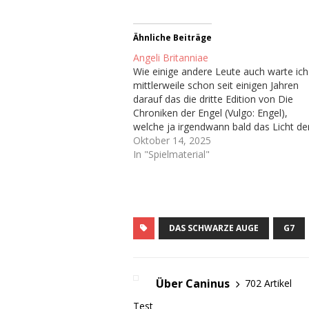
Ähnliche Beiträge
Angeli Britanniae
Wie einige andere Leute auch warte ich
mittlerweile schon seit einigen Jahren
darauf das die dritte Edition von Die
Chroniken der Engel (Vulgo: Engel),
welche ja irgendwann bald das Licht de
Welt erblicken soll. Hoffentlich. Immerh
Oktober 14, 2025
haben wir ja schon ein Playtest-
In "Spielmaterial"
Dokument bekommen Ich bin sogar au
dem dazugehörigen Discord-Server…
DAS SCHWARZE AUGE
G7
Über Caninus
702 Artikel
Test