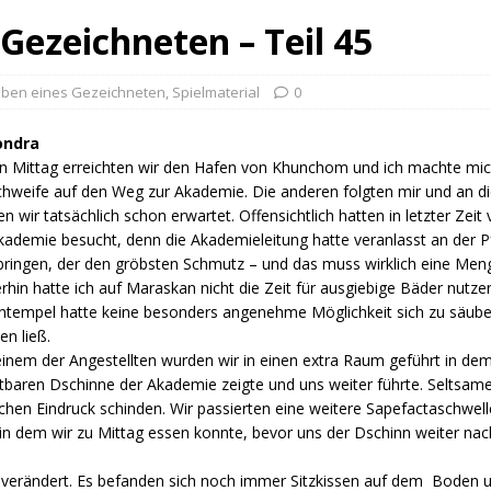
Gezeichneten – Teil 45
eben eines Gezeichneten
,
Spielmaterial
0
ondra
n Mittag erreichten wir den Hafen von Khunchom und ich machte mic
weife auf den Weg zur Akademie. Die anderen folgten mir und an di
n wir tatsächlich schon erwartet. Offensichtlich hatten in letzter Zeit
kademie besucht, denn die Akademieleitung hatte veranlasst an der P
ringen, der den gröbsten Schmutz – und das muss wirklich eine Men
hin hatte ich auf Maraskan nicht die Zeit für ausgiebige Bäder nutz
ntempel hatte keine besonders angenehme Möglichkeit sich zu säube
en ließ.
inem der Angestellten wurden wir in einen extra Raum geführt in dem 
tbaren Dschinne der Akademie zeigte und uns weiter führte. Seltsa
schen Eindruck schinden. Wir passierten eine weitere Sapefactaschwel
 in dem wir zu Mittag essen konnte, bevor uns der Dschinn weiter 
el verändert. Es befanden sich noch immer Sitzkissen auf dem Boden 