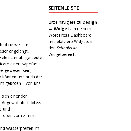
SEITENLEISTE
Bitte navigiere zu
Design
→ Widgets
in deinem
WordPress Dashboard
und platziere Widgets in
h ohne weitere
den
Seitenleiste
eser angelangt,
Widgetbereich.
 viele schmutzige Leute
forte einen Sapefacta
ge gewesen sein,
en können und auch der
rn geboten – von uns
sich einer der
me Angewohnheit. Muss
le und
nach oben zum Zimmer
und Wasserpfeifen im