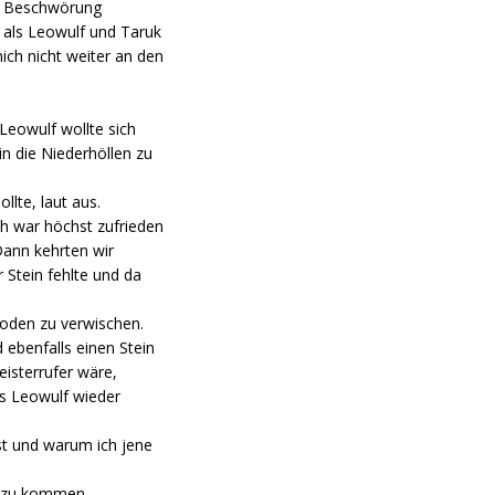
ine Beschwörung
 als Leowulf und Taruk
ich nicht weiter an den
Leowulf wollte sich
n die Niederhöllen zu
llte, laut aus.
ch war höchst zufrieden
Dann kehrten wir
 Stein fehlte und da
Boden zu verwischen.
ebenfalls einen Stein
eisterrufer wäre,
es Leowulf wieder
st und warum ich jene
g zu kommen.