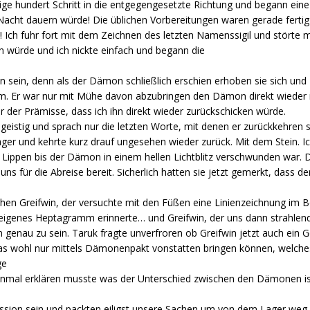
einige hundert Schritt in die entgegengesetzte Richtung und begann e
Nacht dauern würde! Die üblichen Vorbereitungen waren gerade fertig
ch fuhr fort mit dem Zeichnen des letzten Namenssigil und störte m
en würde und ich nickte einfach und begann die
sein, denn als der Dämon schließlich erschien erhoben sie sich und 
m. Er war nur mit Mühe davon abzubringen den Dämon direkt wieder i
r der Prämisse, dass ich ihn direkt wieder zurückschicken würde.
eistig und sprach nur die letzten Worte, mit denen er zurückkehren so
ger und kehrte kurz drauf ungesehen wieder zurück. Mit dem Stein. I
 Lippen bis der Dämon in einem hellen Lichtblitz verschwunden war. 
 für die Abreise bereit. Sicherlich hatten sie jetzt gemerkt, dass der
hen Greifwin, der versuchte mit den Füßen eine Linienzeichnung im 
eigenes Heptagramm erinnerte… und Greifwin, der uns dann strahlend 
m genau zu sein. Taruk fragte unverfroren ob Greifwin jetzt auch ein G
 das wohl nur mittels Dämonenpakt vonstatten bringen können, welch
ge
t einmal erklären musste was der Unterschied zwischen den Dämonen i
kussion sein und packten eiligst unsere Sachen um von dem Lager we