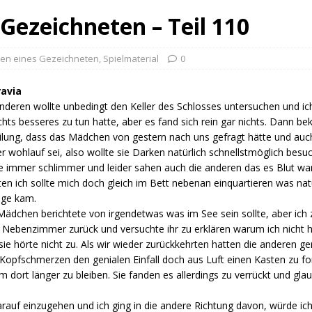
Gezeichneten – Teil 110
en eines Gezeichneten
,
Spielmaterial
0
ravia
nderen wollte unbedingt den Keller des Schlosses untersuchen und ich l
chts besseres zu tun hatte, aber es fand sich rein gar nichts. Dann b
ilung, dass das Mädchen von gestern nach uns gefragt hätte und au
r wohlauf sei, also wollte sie Darken natürlich schnellstmöglich bes
 immer schlimmer und leider sahen auch die anderen das es Blut war
en ich sollte mich doch gleich im Bett nebenan einquartieren was nat
age kam.
ädchen berichtete von irgendetwas was im See sein sollte, aber ich
n Nebenzimmer zurück und versuchte ihr zu erklären warum ich nicht h
sie hörte nicht zu. Als wir wieder zurückkehrten hatten die anderen g
z Kopfschmerzen den genialen Einfall doch aus Luft einen Kasten zu
dort länger zu bleiben. Sie fanden es allerdings zu verrückt und glau
rauf einzugehen und ich ging in die andere Richtung davon, würde ich