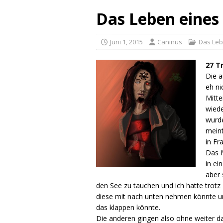
Das Leben eines 
Juni 1, 2015
Caninus
Das Leb
27 T
Die a
eh ni
Mitte
wiede
wurde
meint
in Fr
Das M
in ei
aber 
den See zu tauchen und ich hatte trot
diese mit nach unten nehmen könnte um 
das klappen könnte.
Die anderen gingen also ohne weiter da