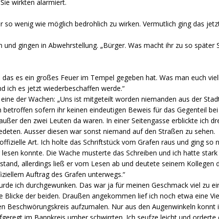
ie wirkten alarmiert.
er so wenig wie möglich bedrohlich zu wirken. Vermutlich ging das jetzt
 und gingen in Abwehrstellung. „Bürger. Was macht ihr zu so später 
n das es ein großes Feuer im Tempel gegeben hat. Was man euch vielle
d ich es jetzt wiederbeschaffen werde.“
ine der Wachen: „Uns ist mitgeteilt worden niemanden aus der Stadt
 betroffen sofern ihr keinen eindeutigen Beweis für das Gegenteil bei 
ßer den zwei Leuten da waren. In einer Seitengasse erblickte ich d
redeten. Ausser diesen war sonst niemand auf den Straßen zu sehen.
ffizielle Art. Ich holte das Schriftstück vom Grafen raus und ging so 
r lesen konnte. Die Wache musterte das Schreiben und ich hatte stark
tand, allerdings ließ er vom Lesen ab und deutete seinem Kollegen d
ffiziellem Auftrag des Grafen unterwegs.“
wurde ich durchgewunken. Das war ja für meinen Geschmack viel zu ei
die Blicke der beiden. Draußen angekommen lief ich noch etwa eine Vi
en Beschwörungskreis aufzumalen. Nur aus den Augenwinkeln konnt i
geregt im Bannkreis umher schwirrten. Ich seufze leicht und orderte