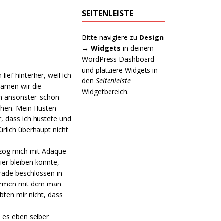
SEITENLEISTE
Bitte navigiere zu
Design
→ Widgets
in deinem
WordPress Dashboard
und platziere Widgets in
ief hinterher, weil ich
den
Seitenleiste
ekamen wir die
Widgetbereich.
ch ansonsten schon
uchen. Mein Husten
, dass ich hustete und
ürlich überhaupt nicht
 zog mich mit Adaque
ier bleiben konnte,
erade beschlossen in
 formen mit dem man
bten mir nicht, dass
 es eben selber