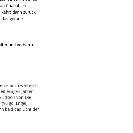
von Chababien
 kehrt dann zurück.
s das gerade
ter und verharrte
eute auch warte ich
eit einigen Jahren
e Edition von Die
 (Vulgo: Engel),
n bald das Licht der
 Hoffentlich. Immerhin
ein Playtest-
 Ich bin sogar auf
 Discord-Server…