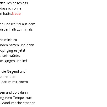
atte. Ich beschloss
 dass ich ohne
n hatte.
Neue
en und ich fiel aus dem
eder halb zu mir, als
heimlich zu
unden hatten und dann
pf ging es jetzt
e sein würde.
el gingen und lief
h die Gegend und
tzt mit dem
ch darum mit einem
ssen und dort dann
m Weg vom Tempel zum
r Brandursache standen