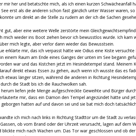
er mir her und betatschte mich, als ich einen kurzen Schwächeanfall h
n See erst als die anderen schon fast gänzlich unter Wasser waren, so
nte um direkt an die Stelle zu rudern an der ich die Sachen gesehe
 gut, aber eine weitere Welle zerstörte mein Gleichgewichtsempfind
ch mich wieder ins Boot ziehen bevor ich bewusstlos wurde. Ich kam wi
ber mich legte, aber verlor dann wieder das Bewusstsein.
 erklärte mir, das ich verpasst hätte wie Odius eine Kiste versuchte 
 in einem Raum am Ende eines Ganges der unten im See begann gef
rden war und das Kistchen jetzt im Hesindetempel stand. Meinem Ko
darauf direkt etwas Essen zu gehen, auch wenn ich wusste das es fad
noch etwas länger sitzen, während die anderen in Richtung Hesindetemp
 durch die Stadt bis ich die Rauchwolken sah.
 herum liefen jede Menge aufgeschreckte Geweihte und Bürger durc
erläuterte mir, dass ein Dämon den Tempel angezündet hätte und je
geborgen hatten auf und davon sei und sie bat mich doch tatsächli
te ich mich nach links in Richtung Stadttor um die Stadt zu verla
re Gassen, ob vom Brand oder der Uhrzeit verursacht, lagen auf de
nd blickte mich nach Wachen um. Das Tor war geschlossen und ob de