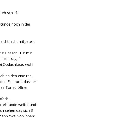
 eh schief.
Stunde noch in der
icht nicht mitgeteilt
 zu lassen. Tut mir
euch tragt.“
rei Obdachlose, wohl
nah an den eine ran,
 den Eindruck, dass er
as Tor zu öffnen.
nfach.
ertelstunde weiter und
ch sehen das sich 3
 dann zwei von ihnen: