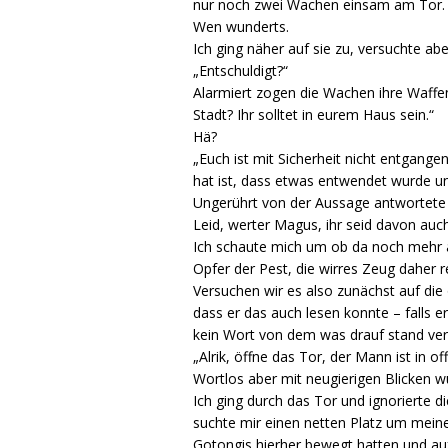
nur noch zwei Wachen einsam am Tor. S
Wen wunderts.
Ich ging näher auf sie zu, versuchte ab
„Entschuldigt?“
Alarmiert zogen die Wachen ihre Waffen
Stadt? Ihr solltet in eurem Haus sein.“
Hä?
„Euch ist mit Sicherheit nicht entgange
hat ist, dass etwas entwendet wurde un
Ungerührt von der Aussage antwortete e
Leid, werter Magus, ihr seid davon auch
Ich schaute mich um ob da noch mehr au
Opfer der Pest, die wirres Zeug daher 
Versuchen wir es also zunächst auf die o
dass er das auch lesen konnte – falls e
kein Wort von dem was drauf stand vers
„Alrik, öffne das Tor, der Mann ist in o
Wortlos aber mit neugierigen Blicken 
Ich ging durch das Tor und ignorierte 
suchte mir einen netten Platz um mein
Gotongis hierher bewegt hatten und auf