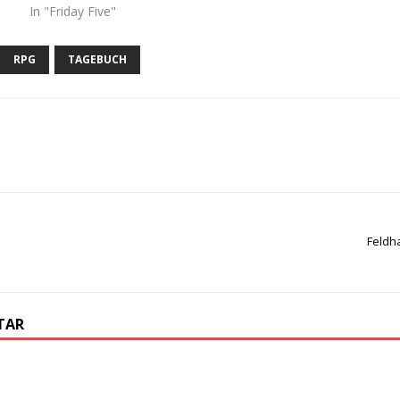
In "Friday Five"
RPG
TAGEBUCH
Feldh
TAR