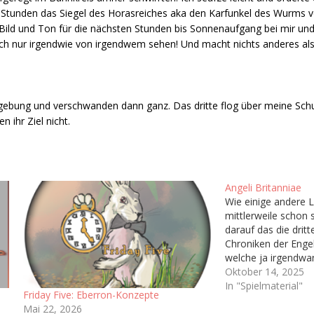
 Stunden das Siegel des Horasreiches aka den Karfunkel des Wurms 
Bild und Ton für die nächsten Stunden bis Sonnenaufgang bei mir und
ch nur irgendwie von irgendwem sehen! Und macht nichts anderes al
ung und verschwanden dann ganz. Das dritte flog über meine Schul
n ihr Ziel nicht.
Angeli Britanniae
Wie einige andere L
mittlerweile schon s
darauf das die dritt
Chroniken der Engel
welche ja irgendwan
Welt erblicken soll.
Oktober 14, 2025
haben wir ja schon 
In "Spielmaterial"
Friday Five: Eberron-Konzepte
Dokument bekommen
Mai 22, 2026
dem dazugehörigen