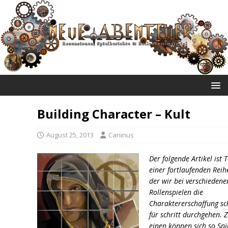
NEUE ABENTEUER
Building Character – Kult
August 25, 2013
Caninus
Der folgende Artikel ist T
einer fortlaufenden Reih
der wir bei verschiedene
Rollenspielen die
Charaktererschaffung sch
für schritt durchgehen. 
einen können sich so Spi