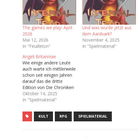
The games we play: April
Und was wurde jetzt aus
2026
dem Aardvark?
Mai 12, 2026
November 4, 2025
In "Feuilleton"
In "Spielmaterial"
Angeli Britanniae
Wie einige andere Leute
auch warte ich mittlerweile
schon seit einigen Jahren
darauf das die dritte
Edition von Die Chroniken
der Engel (Vulgo: Engel),
Oktober 14, 2025
welche ja irgendwann bald
In "Spielmaterial"
das Licht der Welt
erblicken soll. Hoffentlich.
KULT
RPG
SPIELMATERIAL
Immerhin haben wir ja
schon ein Playtest-
Dokument bekommen Ich
bin sogar auf dem