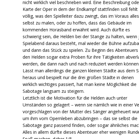
nicht wirklich viel beschrieben wird. Eine Beschreibung ode
Karte der Oper in dem der Endkampf stattfinden soll fehlt
völlig, was den Spielleiter dazu zwingt, das im Voraus alle
selbst zu malen, oder zu hoffen, dass das Gebäude im
kommenden Horasband erwähnt wird. Auch dürfte es
schwierig sein, die Helden bei der Stange zu halten, wenn 
Spielabend daraus besteht, mal wieder die Bühne aufzub
und dann das Stück zu spielen. Zu Beginn des Abenteuers 
den Helden sogar extra Proben für ihre Tätigkeiten abverl
werden, die dann nach und nach reduziert werden können
Lässt man allerdings die ganzen kleinen Städte aus dem S
heraus und bespielt nur die drei großen Städte in denen
wirklich wichtiges passiert, hat man keine Möglichkeit die
Sabotage langsam zu steigern.
Letztlich ist die Motivation für die Helden auch unter
Umständen so gelagert – wenn sie nämlich wie in einer Ve
vorgeschlagen von der Mutter des Sänger angeheuert wu
um ihm vom Opernleben abzubringen – das sie selbst die
Sabotage ganz passend finden, oder sogar ähnliches mac
Alles in allem dürfte dieses Abenteuer eher wenigen Rund
Spaß machen, daher 1/5.