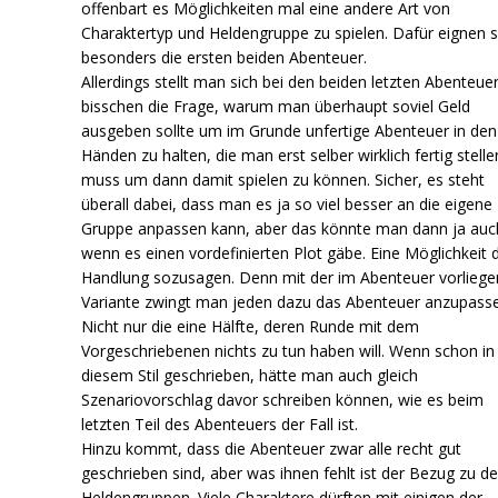
offenbart es Möglichkeiten mal eine andere Art von
Charaktertyp und Heldengruppe zu spielen. Dafür eignen s
besonders die ersten beiden Abenteuer.
Allerdings stellt man sich bei den beiden letzten Abenteue
bisschen die Frage, warum man überhaupt soviel Geld
ausgeben sollte um im Grunde unfertige Abenteuer in den
Händen zu halten, die man erst selber wirklich fertig stelle
muss um dann damit spielen zu können. Sicher, es steht
überall dabei, dass man es ja so viel besser an die eigene
Gruppe anpassen kann, aber das könnte man dann ja auc
wenn es einen vordefinierten Plot gäbe. Eine Möglichkeit 
Handlung sozusagen. Denn mit der im Abenteuer vorlieg
Variante zwingt man jeden dazu das Abenteuer anzupass
Nicht nur die eine Hälfte, deren Runde mit dem
Vorgeschriebenen nichts zu tun haben will. Wenn schon in
diesem Stil geschrieben, hätte man auch gleich
Szenariovorschlag davor schreiben können, wie es beim
letzten Teil des Abenteuers der Fall ist.
Hinzu kommt, dass die Abenteuer zwar alle recht gut
geschrieben sind, aber was ihnen fehlt ist der Bezug zu d
Heldengruppen. Viele Charaktere dürften mit einigen der