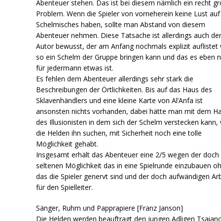
Abenteuer stehen. Das ist bei diesem nämlich ein recht g
Problem. Wenn die Spieler von vorneherein keine Lust auf
Schelmisches haben, sollte man Abstand von diesem
Abenteuer nehmen. Diese Tatsache ist allerdings auch d
Autor bewusst, der am Anfang nochmals explizit auflistet
so ein Schelm der Gruppe bringen kann und das es eben n
für jedermann etwas ist.
Es fehlen dem Abenteuer allerdings sehr stark die
Beschreibungen der Örtlichkeiten. Bis auf das Haus des
Sklavenhändlers und eine kleine Karte von Al’Anfa ist
ansonsten nichts vorhanden, dabei hätte man mit dem H
des Illusionisten in dem sich der Schelm verstecken kann
die Helden ihn suchen, mit Sicherheit noch eine tolle
Möglichkeit gehabt.
Insgesamt erhält das Abenteuer eine 2/5 wegen der doch
seltenen Möglichkeit das in eine Spielrunde einzubauen o
das die Spieler genervt sind und der doch aufwändigen Arb
für den Spielleiter.
Sänger, Ruhm und Papprapiere [Franz Janson]
Die Helden werden beauftragt den jungen Adligen Tsaiano