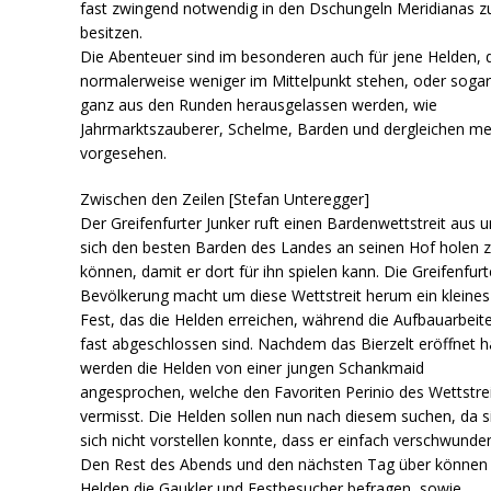
fast zwingend notwendig in den Dschungeln Meridianas z
besitzen.
Die Abenteuer sind im besonderen auch für jene Helden, 
normalerweise weniger im Mittelpunkt stehen, oder soga
ganz aus den Runden herausgelassen werden, wie
Jahrmarktszauberer, Schelme, Barden und dergleichen m
vorgesehen.
Zwischen den Zeilen [Stefan Unteregger]
Der Greifenfurter Junker ruft einen Bardenwettstreit aus 
sich den besten Barden des Landes an seinen Hof holen 
können, damit er dort für ihn spielen kann. Die Greifenfurt
Bevölkerung macht um diese Wettstreit herum ein kleines
Fest, das die Helden erreichen, während die Aufbauarbeit
fast abgeschlossen sind. Nachdem das Bierzelt eröffnet h
werden die Helden von einer jungen Schankmaid
angesprochen, welche den Favoriten Perinio des Wettstre
vermisst. Die Helden sollen nun nach diesem suchen, da s
sich nicht vorstellen konnte, dass er einfach verschwunden
Den Rest des Abends und den nächsten Tag über können 
Helden die Gaukler und Festbesucher befragen, sowie