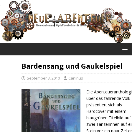
NEUE ABENTEUER
Bardensang und Gaukelspiel
September 3, 2010
Caninus
Die Abenteueranthologi
über das fahrende Volk
präsentiert sich als
Hardcover mit einem
blaugrünen Titelbild au
zwei Tänzerinnen auf e
Stein vor ein paar Zelte