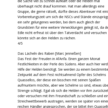
die Sache viel zu schnell aufklärt oder die Helden mal
überhaupt nicht drauf kommen. Hat man allerdings eine
Gruppe, die gerne rätselt, dürfte dieses Abenteuer mit ein
Vorbereitungszeit um sich die NSCs und Stände einzupräg
ein sehr gelungenes werden, bei dem auch gleich der
Grundstein für eine weitere Verwicklungen gelegt ist, da d
Edle nicht erfreut ist über den Tatverdacht und versuchen
könnte sich an den Helden zu rächen.
4/5
Das Lächeln des Raben [Marc Jenneßen]
Das Fest der Freuden in Al’Anfa. Einen ganzen Monat
Festlichkeiten in der Perle des Südens. Aber auch hier wird
Hilfe der Helden benötigt. Sie werden zu einem bestimmt
Zeitpunkt auf dem Fest nichtsahnend Opfer des Schelms
Quassellos, der diese ein bisschen mit seinen Späßen
aufmuntern möchte, aber wie Schelme so sind, etwas übe
Strenge schlägt. Egal ob sich die Helden vor ihm zurückzi
oder versuchen mit ihm Freundschaft zu schließen und ei
Streichwettbewerb austragen, werden sie später von ein
reichen Händler angesprochen, der sie bittet ihm Quassel