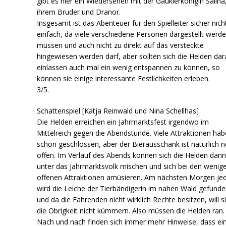
gibt es hier ein Wiedersehen mit der Gauklerkönigin Salina
ihrem Bruder und Dranor.
Insgesamt ist das Abenteuer für den Spielleiter sicher nich
einfach, da viele verschiedene Personen dargestellt werd
müssen und auch nicht zu direkt auf das versteckte
hingewiesen werden darf, aber sollten sich die Helden dar
einlassen auch mal ein wenig entspannen zu können, so
können sie einige interessante Festlichkeiten erleben.
3/5.
Schattenspiel [Katja Reinwald und Nina Schellhas]
Die Helden erreichen ein Jahrmarktsfest irgendwo im
Mittelreich gegen die Abendstunde. Viele Attraktionen ha
schon geschlossen, aber der Bierausschank ist natürlich 
offen. Im Verlauf des Abends können sich die Helden dan
unter das Jahrmarktsvolk mischen und sich bei den wenig
offenen Attraktionen amüsieren. Am nächsten Morgen je
wird die Leiche der Tierbändigerin im nahen Wald gefund
und da die Fahrenden nicht wirklich Rechte besitzen, will s
die Obrigkeit nicht kümmern. Also müssen die Helden ran.
Nach und nach finden sich immer mehr Hinweise, dass ei