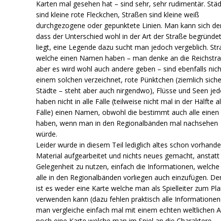
Karten mal gesehen hat – sind sehr, sehr rudimentär. Stä
sind kleine rote Fleckchen, Straßen sind kleine weiß
durchgezogene oder gepunktete Linien. Man kann sich de
dass der Unterschied wohl in der Art der Straße begründe
liegt, eine Legende dazu sucht man jedoch vergeblich. St
welche einen Namen haben – man denke an die Reichstra
aber es wird wohl auch andere geben – sind ebenfalls nich
einem solchen verzeichnet, rote Pünktchen (ziemlich siche
Städte – steht aber auch nirgendwo), Flüsse und Seen je
haben nicht in alle Fälle (teilweise nicht mal in der Hälfte al
Fälle) einen Namen, obwohl die bestimmt auch alle einen
haben, wenn man in den Regionalbänden mal nachsehen
würde.
Leider wurde in diesem Teil lediglich altes schon vorhand
Material aufgearbeitet und nichts neues gemacht, anstatt
Gelegenheit zu nutzen, einfach die Informationen, welche
alle in den Regionalbänden vorliegen auch einzufügen. De
ist es weder eine Karte welche man als Spielleiter zum Pl
verwenden kann (dazu fehlen praktisch alle Informationen
man vergleiche einfach mal mit einem echten weltlichen At
noch eine Karte welche man im Spiel an die Charaktere