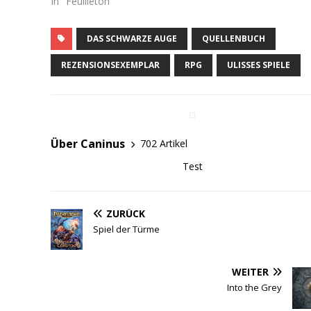
In "Feuilleton"
DAS SCHWARZE AUGE
QUELLENBUCH
REZENSIONSEXEMPLAR
RPG
ULISSES SPIELE
Über Caninus
702 Artikel
Test
ZURÜCK
Spiel der Türme
WEITER
Into the Grey