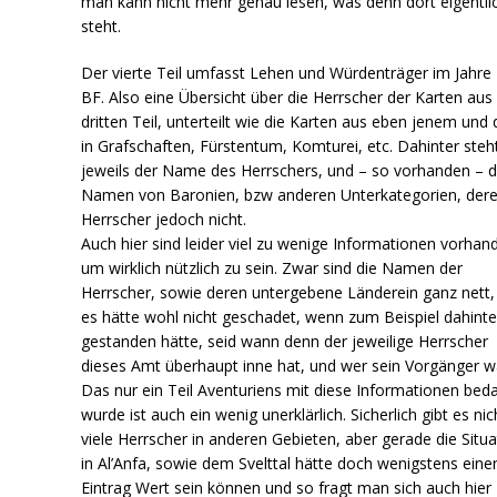
man kann nicht mehr genau lesen, was denn dort eigentli
steht.
Der vierte Teil umfasst Lehen und Würdenträger im Jahre
BF. Also eine Übersicht über die Herrscher der Karten au
dritten Teil, unterteilt wie die Karten aus eben jenem und
in Grafschaften, Fürstentum, Komturei, etc. Dahinter steh
jeweils der Name des Herrschers, und – so vorhanden – d
Namen von Baronien, bzw anderen Unterkategorien, der
Herrscher jedoch nicht.
Auch hier sind leider viel zu wenige Informationen vorhan
um wirklich nützlich zu sein. Zwar sind die Namen der
Herrscher, sowie deren untergebene Länderein ganz nett,
es hätte wohl nicht geschadet, wenn zum Beispiel dahinte
gestanden hätte, seid wann denn der jeweilige Herrscher
dieses Amt überhaupt inne hat, und wer sein Vorgänger w
Das nur ein Teil Aventuriens mit diese Informationen bed
wurde ist auch ein wenig unerklärlich. Sicherlich gibt es nic
viele Herrscher in anderen Gebieten, aber gerade die Situa
in Al’Anfa, sowie dem Svelttal hätte doch wenigstens eine
Eintrag Wert sein können und so fragt man sich auch hier