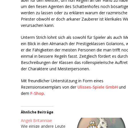
aber für den Meister, um nun Regeln an der Hand zu habe
um den fiesen Agenten des Schattenhofes noch bösartige
werden zu lassen oder zu erklären warum der razmirische
Priester obwohl er doch arkaner Zauberer ist klerikales W
verursachen kann.
Unterm Strich lohnt sich als sowohl für Spieler als auch M
ein Blick in den Almanach der Prestigeklassen Golarions, w
er die Fähigkeiten der meisten Personen die man trifft no
einmal in bessere Regeln fasst. Zeitgleich fördert es durch
Beschreibungen der Klassen das rollenspielerische Auftre
der Charaktere und Meisterpersonen.
Mit freundlicher Unterstützung in Form eines
Rezensionsexemplars von der
Ulisses-Spiele GmbH
und
dem
F-Shop
.
Ähnliche Beiträge
Angeli Britanniae
Wie einige andere Leute