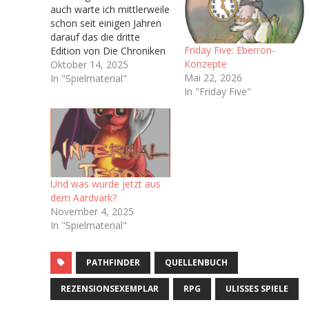
auch warte ich mittlerweile
schon seit einigen Jahren
darauf das die dritte
Friday Five: Eberron-
Edition von Die Chroniken
Konzepte
der Engel (Vulgo: Engel),
Oktober 14, 2025
Mai 22, 2026
welche ja irgendwann bald
In "Spielmaterial"
In "Friday Five"
das Licht der Welt
erblicken soll. Hoffentlich.
Immerhin haben wir ja
schon ein Playtest-
Dokument bekommen Ich
bin sogar auf dem
dazugehörigen Discord-
Und was wurde jetzt aus
Server…
dem Aardvark?
November 4, 2025
In "Spielmaterial"
PATHFINDER
QUELLENBUCH
REZENSIONSEXEMPLAR
RPG
ULISSES SPIELE