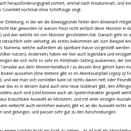
nach herausforderungsgrad sortiert, einmal nach Kreaturenart, und ei
 Coverbild nochmal ohne Schriftzüge zeigt.
er Einleitung, in der wir die Beweggründe hinter dem
Almanach
mitge
nicht klar geworden ist warum
Paizo
nicht einfach diese Monster in d
t) und wer welche Art von Monster geschrieben hat. Danach geht es 
t tatsächlich sehr vielseitig: als erstes bekommen wir zum Beispiel An
Numeria, welche außerdem als spielbare Rasse vorgestellt werden (
Völker nutzen). Anderseits haben wir hier auch legendäre und einziga
enigen die sich nicht so sehr im
Pathfinder
-Setting auskennen, der Go
die Tarraske aus dem
Monsterhandbuch I
zu dessen Brut gehört kann ma
en Bruten aussehen (Eine Weitere gibt es im Abenteuerpfad
Legacy of Fi
, und wie man sich vorstellen kann ist nichts davon nett oder freundl
ar das es in diesem Band auch eine neue Goblinart gibt, den Affengobl
lins auch sind (Und können auch als Spielercharakter gespielt werden
rchaus brauchbare Auswahl an Monstern, und mit einer einzigen Aus
kann vielleicht auch verstehen warum) gibt es an der Auswahl nichts 
rn sind gelungen, und passen sehr gut zu den Beschreibungen.
zu einem solchen Buch ein Fazit zu ziehen – es ist halt ein Monsterbuc