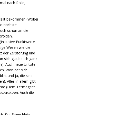
nmal nach Rolle,
teilt bekommen (Wobei
as nächste
auch schon an die
droiden,
Inklusive Punktwerte
rtige Wesen wie die
tt der Zerstörung und
n sich glaube ich ganz
re
). Auch neue Untote
ich. Worüber sich
in, und ja, die sind
). Alles in allem gibt
nahme (Dem Termagant
auszusetzen. Auch die
h. Die Frage bleibt