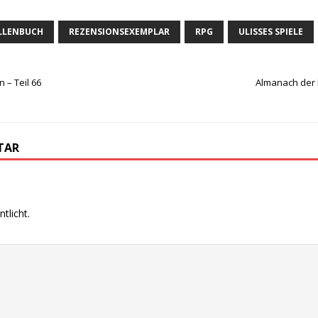
LLENBUCH
REZENSIONSEXEMPLAR
RPG
ULISSES SPIELE
 – Teil 66
Almanach der
TAR
tlicht.