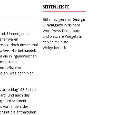
SEITENLEISTE
Bitte navigiere zu
Design
→ Widgets
in deinem
WordPress Dashboard
her mit Unmengen an
und platziere Widgets in
sher waren
den
Seitenleiste
ücher
, doch dieses mal
Widgetbereich.
arions
. Hierbei handelt
nd die in irgendwelchen
 man in den
em offiziellen
so an, was denn hier
e „Umschlag“ 68 Seiten
dard, und auch das
s gibt im Moment
ls vorhanden, der
 führt die enthaltenen