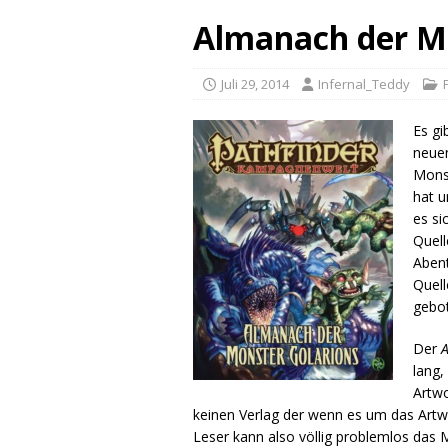
Almanach der Mo
Juli 29, 2014
Infernal_Teddy
Es gi
neue
Mons
hat 
es si
Quell
Abent
Quell
gebot
Der
lang,
Artwo
keinen Verlag der wenn es um das Artw
Leser kann also völlig problemlos das 