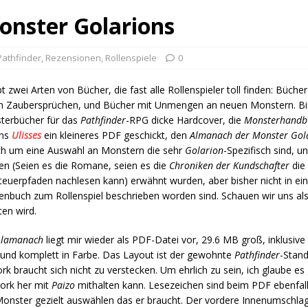
nster Golarions
Pathfinder
,
Rezensionen
,
Rollenspiele
0
bt zwei Arten von Bücher, die fast alle Rollenspieler toll finden: Büc
n Zaubersprüchen, und Bücher mit Unmengen an neuen Monstern. Bi
terbücher für das
Pathfinder
-RPG dicke Hardcover, die
Monsterhandb
uns
Ulisses
ein kleineres PDF geschickt, den
Almanach der Monster Gol
ch um eine Auswahl an Monstern die sehr
Golarion
-Spezifisch sind, u
en (Seien es die Romane, seien es die
Chroniken der Kundschafter
die
euerpfaden nachlesen kann) erwähnt wurden, aber bisher nicht in ein
enbuch zum Rollenspiel beschrieben worden sind. Schauen wir uns al
en wird.
Alamanach
liegt mir wieder als PDF-Datei vor, 29.6 MB groß, inklusiv
 und komplett in Farbe. Das Layout ist der gewohnte
Pathfinder
-Stan
rk braucht sich nicht zu verstecken. Um ehrlich zu sein, ich glaube e
ork her mit
Paizo
mithalten kann. Lesezeichen sind beim PDF ebenfal
Monster gezielt auswählen das er braucht. Der vordere Innenumschlag