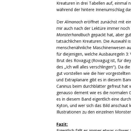
Kreaturen in drei Tabellen auf, einmal 
während der hintere Innenumschlag das
Der
Almanach
eröffnet zunächst mit ein
mir auch nach der Lektüre immer noch 
Monsterhandbuch
gepackt hat, aber gu
tatsächlichen Kreaturen. Die Auswahl is
menschenähnliche Maschinenwesen aus 
für diejenigen, welche Ausbauregeln 3: 
Brut des Rovagug (Rovagug ist, für diej
des „Ich will alles verschlingen“). Da 
gut vorstellen wie die hier vorgestellt
und Extraplanare gibt es in diesem Band
Caninus beim durchblätter gefreut hat w
genauso dement wie es die normalen Gob
es in diesem Band eigentlich eine du
Kyton, und wer sich das Bild anschaut 
Illustrationen zu den einzelnen Monste
Fazit:
Eigentlich fällt es immer etwas schwer 