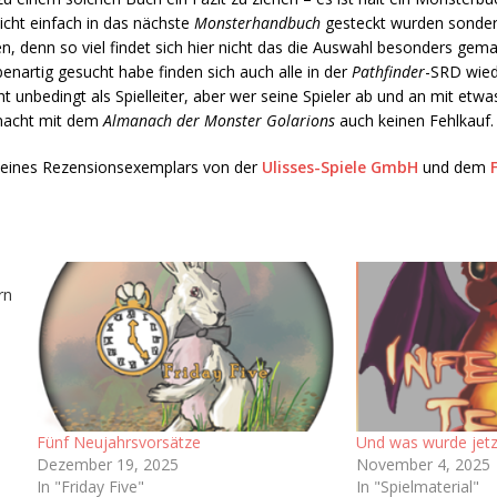
icht einfach in das nächste
Monsterhandbuch
gesteckt wurden sonder
, denn so viel findet sich hier nicht das die Auswahl besonders gema
enartig gesucht habe finden sich auch alle in der
Pathfinder
-SRD wied
ht unbedingt als Spielleiter, aber wer seine Spieler ab und an mit e
macht mit dem
Almanach der Monster Golarions
auch keinen Fehlkauf.
m eines Rezensionsexemplars von der
Ulisses-Spiele GmbH
und dem
rn
e
e
Fünf Neujahrsvorsätze
Und was wurde jetz
Dezember 19, 2025
November 4, 2025
In "Friday Five"
In "Spielmaterial"