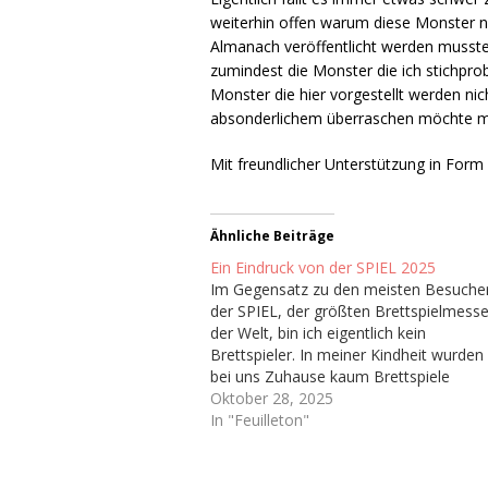
weiterhin offen warum diese Monster n
Almanach veröffentlicht werden mussten
zumindest die Monster die ich stichprob
Monster die hier vorgestellt werden nic
absonderlichem überraschen möchte 
Mit freundlicher Unterstützung in For
Ähnliche Beiträge
Ein Eindruck von der SPIEL 2025
Im Gegensatz zu den meisten Besuche
der SPIEL, der größten Brettspielmess
der Welt, bin ich eigentlich kein
Brettspieler. In meiner Kindheit wurden
bei uns Zuhause kaum Brettspiele
gespielt abseits von ab und an Risiko
Oktober 28, 2025
oder Monopoly, dementsprechend hab
In "Feuilleton"
ich nie wirklich Zugang zum
Brettspielhobby gefunden. Man könnte
sich also fragen…