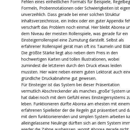
Fehlen eines einheitlichen Formats für Beispiele, Regelbegr
Formeln, Probennotationen oder Schwierigkeiten ist eigen
unverzeihlich. Dass gerade bei einer solchen Struktur
Inhaltsverzeichnisse, ein Index oder ein guter Appendix fe
verschärft das Problem noch einmal. Hier bleibt Aborea u
dem Niveau der meisten Rollenspiele, was gerade für ein
Einsteigerrollenspiel eine Zumutung darstellt. Selbst als
erfahrener Rollenspiel gerät man oft ins Taumeln und Blät
Die größte Stärke liegt also neben dem Preis in den
hochwertigen Karten und tollen Illustrationen, wobei
zumindest die letzteren durch den Druck etwas leiden
mussten. Hier wäre neben einem guten Lektorat auch ein
gründliche Druckabnahme gut gewesen.
Für Einsteiger ist das System bei dieser Präsentation
vermutlich Abschreckender als manches ‚große‘ System u
hat dabei noch mit dem Gefühl eines Einsteigersystems z
leben. Funktionieren dürfte Aborea am ehesten mit einem
erfahrenen Spielleiter der die Regeln gut präsentiert und 
mit dem funktionierenden und simplen System arbeiten k
alleingelassene Neulinge dürften sich an dem System im
wieder die Zähne ausbeissen, womit Aborea gerade nicht 