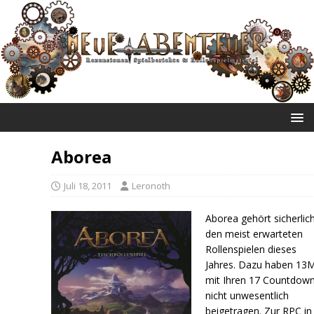
NEUE ABENTEUER
Aborea
Juli 18, 2011
Leronoth
Aborea gehört sicherlic
den meist erwarteten
Rollenspielen dieses
Jahres.
Dazu haben 13
mit Ihren 17 Countdow
nicht unwesentlich
beigetragen. Zur RPC in