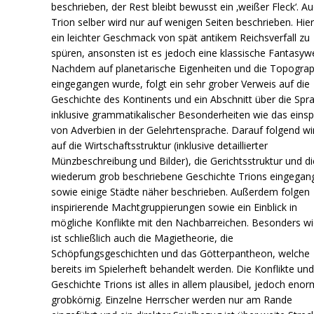
beschrieben, der Rest bleibt bewusst ein ‚weißer Fleck‘. A
Trion selber wird nur auf wenigen Seiten beschrieben. Hier 
ein leichter Geschmack von spät antikem Reichsverfall zu
spüren, ansonsten ist es jedoch eine klassische Fantasywe
Nachdem auf planetarische Eigenheiten und die Topograp
eingegangen wurde, folgt ein sehr grober Verweis auf die
Geschichte des Kontinents und ein Abschnitt über die Spr
inklusive grammatikalischer Besonderheiten wie das eins
von Adverbien in der Gelehrtensprache. Darauf folgend wi
auf die Wirtschaftsstruktur (inklusive detaillierter
Münzbeschreibung und Bilder), die Gerichtsstruktur und di
wiederum grob beschriebene Geschichte Trions eingegan
sowie einige Städte näher beschrieben. Außerdem folgen
inspirierende Machtgruppierungen sowie ein Einblick in
mögliche Konflikte mit den Nachbarreichen. Besonders wi
ist schließlich auch die Magietheorie, die
Schöpfungsgeschichten und das Götterpantheon, welche
bereits im Spielerheft behandelt werden. Die Konflikte un
Geschichte Trions ist alles in allem plausibel, jedoch enor
grobkörnig. Einzelne Herrscher werden nur am Rande