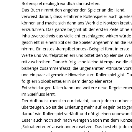
Rollenspiel neulingfreundlich darzustellen.
Das Buch nimmt den angehenden Spieler an die Hand,
verweist darauf, dass erfahrene Rollenspieler auch querle
können und macht sich dann ans Werk die Novizen kreati
einzuführen. Das ganze beginnt ab der ersten Zeile ohne 
Inhaltsverzeichnis das vielleicht erschlagend wirken würde
geschieht in einem Stil der die Spieler angenehm an die H
nimmt. Ein erstes -kampfbetontes- Beispiel führt in erste
Werte und Würfelproben ein und bittet den Spieler die We
mitzuschreiben. Danach folgt eine kleine Atempause die 
bisherige zusammenfasst, die ungenannten Attribute vorst
und ein paar allgemeine Hinweise zum Rollenspiel gibt. Da
folgt ein Soloabenteuer in dem der Spieler erste
Entscheidungen fällen kann und weitere neue Regeleleme
im Spielfluss lernt.
Der Aufbau ist merklich durchdacht, kann jedoch nur bedi
überzeugen. So ist die Einleitung mehr auf Regeln bezogen
darauf wie Rollenspiel verläuft und nötigt einen unbewan
Leser auch noch sich nach wenigen Seiten mit dem Konz
‚Soloabenteuer‘ auseinanderzusetzen. Das besteht jedoch