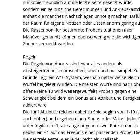
nur kopierfreundlich auf die letzte Seite gesetzt wurde,
sondern einige nützliche Berechnungen und Ankreuzkäst
enthält die manches Nachschlagen unnötig machen. Dafür 
der Raum für eigene Notizen oder Listen enorm gering au
Die Rassenboni für bestimmte Probensituationen (hier
Manöver genannt) können ebenso wenig wie die wichtige
Zauber vermerkt werden.
Regeln
Die Regeln von Aborea sind zwar alles andere als
einsteigerfreundlich präsentiert, aber durchaus simpel. Zu
Grunde liegt ein W10 System, weshalb netter weise gleich
Würfel beigelegt wurden. Die meisten Würfe sind nach ob
offene (eine 10 wird weitergewürfelt) Proben gegen eine
Schwierigkeit bei dem ein Bonus aus Attribut und Fertigkei
addiert wird.
Die fünf Attribute reichen dabei zu Spielbeginn von 1-10 (
auch höher) und ergeben einen Bonus oder Malus. Jeder 
unter 5 gibt ein -1, alle angefangenen zwei Punkte über 5
geben ein +1 auf das Ergebnis einer passenden Probe. Die
die neutrale Mitte, was leider nicht als Maßstab