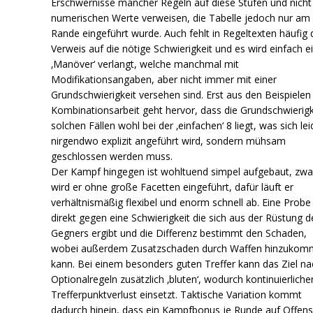
Erschwernisse mancher Regeln auf diese Stufen und nicht
numerischen Werte verweisen, die Tabelle jedoch nur am
Rande eingeführt wurde. Auch fehlt in Regeltexten häufig 
Verweis auf die nötige Schwierigkeit und es wird einfach e
‚Manöver‘ verlangt, welche manchmal mit
Modifikationsangaben, aber nicht immer mit einer
Grundschwierigkeit versehen sind. Erst aus den Beispielen
Kombinationsarbeit geht hervor, dass die Grundschwierigk
solchen Fällen wohl bei der ‚einfachen‘ 8 liegt, was sich lei
nirgendwo explizit angeführt wird, sondern mühsam
geschlossen werden muss.
Der Kampf hingegen ist wohltuend simpel aufgebaut, zwa
wird er ohne große Facetten eingeführt, dafür läuft er
verhältnismäßig flexibel und enorm schnell ab. Eine Probe
direkt gegen eine Schwierigkeit die sich aus der Rüstung d
Gegners ergibt und die Differenz bestimmt den Schaden,
wobei außerdem Zusatzschaden durch Waffen hinzuko
kann. Bei einem besonders guten Treffer kann das Ziel na
Optionalregeln zusätzlich ‚bluten‘, wodurch kontinuierliche
Trefferpunktverlust einsetzt. Taktische Variation kommt
dadurch hinein, dass ein Kampfbonus je Runde auf Offens