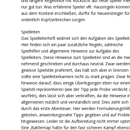
und längere Regeltexte mit Rücksicht auf neue Spieler meh
nur gut tun. Was erfahrene Spieler vllt. Hausregeln könne
aus dem Kontext erschließen, dürfte für Neueinsteiger für
ordentlich Kopfzerbrechen sorgen
Spielleiten
Das Spielleiterheft widmet sich den Aufgaben des Spielleit
Hier finden sich ein paar zusätzliche Regeln, zahlreiche
Spielhilfen und allgemeine Hinweise zur Aufgabe des
Spielleiters. Diese Hinweise zum Spielleiten sind an die Ha
nehmend geschrieben und durchaus neutral. Zwar werde
gewisse Spielstile präferiert, das hält sich aber in Grenzen
sollte eine Spielleiterkarriere nicht zu stark prägen. Zwar f
hinweise darauf, dass einige Überlegungen eben nur eine
Spielstil repräsentieren (wie der Tipp jede Probe verdeckt 
würfeln), dies lässt sich aber verkraften, da die Hinweise 
allgemeinen nützlich und verständlich sind. Dies zieht sich
durch das erste Abenteuer. Hier werden Formulierungshilf
geboten, anwendungsnahe Tipps gegeben und auf Probl
hingewiesen. Leider ist die Aufbereitung nicht immer optim
Eine ‚Battlemap‘ hätte für den fast sicheren Kampf ebens