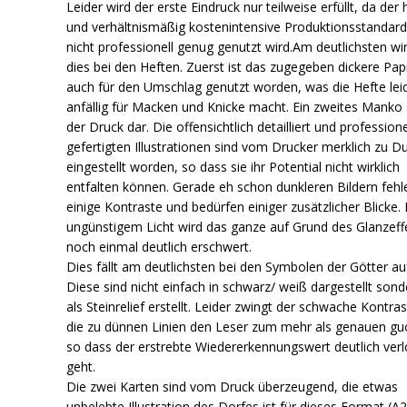
Leider wird der erste Eindruck nur teilweise erfüllt, da der
und verhältnismäßig kostenintensive Produktionsstandar
nicht professionell genug genutzt wird.Am deutlichsten wi
dies bei den Heften. Zuerst ist das zugegeben dickere Pap
auch für den Umschlag genutzt worden, was die Hefte lei
anfällig für Macken und Knicke macht. Ein zweites Manko s
der Druck dar. Die offensichtlich detailliert und professione
gefertigten Illustrationen sind vom Drucker merklich zu D
eingestellt worden, so dass sie ihr Potential nicht wirklich
entfalten können. Gerade eh schon dunkleren Bildern fehl
einige Kontraste und bedürfen einiger zusätzlicher Blicke. 
ungünstigem Licht wird das ganze auf Grund des Glanzeff
noch einmal deutlich erschwert.
Dies fällt am deutlichsten bei den Symbolen der Götter au
Diese sind nicht einfach in schwarz/ weiß dargestellt sond
als Steinrelief erstellt. Leider zwingt der schwache Kontra
die zu dünnen Linien den Leser zum mehr als genauen gu
so dass der erstrebte Wiedererkennungswert deutlich ver
geht.
Die zwei Karten sind vom Druck überzeugend, die etwas
unbelebte Illustration des Dorfes ist für dieses Format (A2