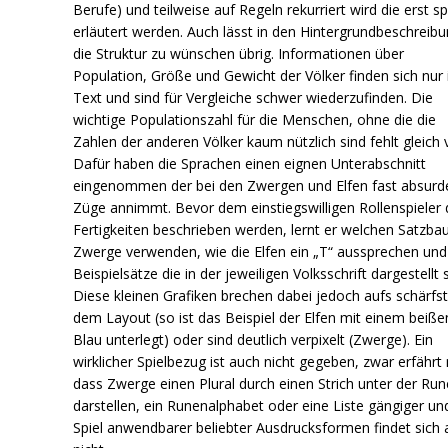
Berufe) und teilweise auf Regeln rekurriert wird die erst s
erläutert werden. Auch lässt in den Hintergrundbeschreib
die Struktur zu wünschen übrig. Informationen über
Population, Größe und Gewicht der Völker finden sich nur
Text und sind für Vergleiche schwer wiederzufinden. Die
wichtige Populationszahl für die Menschen, ohne die die
Zahlen der anderen Völker kaum nützlich sind fehlt gleich v
Dafür haben die Sprachen einen eignen Unterabschnitt
eingenommen der bei den Zwergen und Elfen fast absurd
Züge annimmt. Bevor dem einstiegswilligen Rollenspieler 
Fertigkeiten beschrieben werden, lernt er welchen Satzbau
Zwerge verwenden, wie die Elfen ein „T“ aussprechen und
Beispielsätze die in der jeweiligen Volksschrift dargestellt s
Diese kleinen Grafiken brechen dabei jedoch aufs schärfs
dem Layout (so ist das Beispiel der Elfen mit einem beiß
Blau unterlegt) oder sind deutlich verpixelt (Zwerge). Ein
wirklicher Spielbezug ist auch nicht gegeben, zwar erfährt
dass Zwerge einen Plural durch einen Strich unter der Run
darstellen, ein Runenalphabet oder eine Liste gängiger un
Spiel anwendbarer beliebter Ausdrucksformen findet sich 