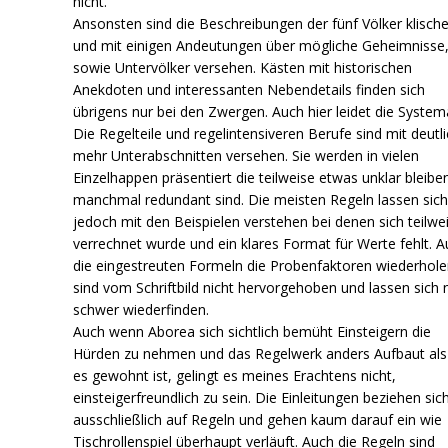
nicht.
Ansonsten sind die Beschreibungen der fünf Völker klisch
und mit einigen Andeutungen über mögliche Geheimnisse
sowie Untervölker versehen. Kästen mit historischen
Anekdoten und interessanten Nebendetails finden sich
übrigens nur bei den Zwergen. Auch hier leidet die Systema
Die Regelteile und regelintensiveren Berufe sind mit deutl
mehr Unterabschnitten versehen. Sie werden in vielen
Einzelhappen präsentiert die teilweise etwas unklar bleibe
manchmal redundant sind. Die meisten Regeln lassen sic
jedoch mit den Beispielen verstehen bei denen sich teilwe
verrechnet wurde und ein klares Format für Werte fehlt. 
die eingestreuten Formeln die Probenfaktoren wiederhol
sind vom Schriftbild nicht hervorgehoben und lassen sich 
schwer wiederfinden.
Auch wenn Aborea sich sichtlich bemüht Einsteigern die
Hürden zu nehmen und das Regelwerk anders Aufbaut al
es gewohnt ist, gelingt es meines Erachtens nicht,
einsteigerfreundlich zu sein. Die Einleitungen beziehen sich
ausschließlich auf Regeln und gehen kaum darauf ein wie
Tischrollenspiel überhaupt verläuft. Auch die Regeln sind