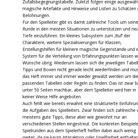
Zufallsbegegnungstabelle. Zuletzt folgen einige ausgewäh
magische Artefakte und Hinweise und Listen zu Schätzen
Belohnungen.
Für den Spielleiter gibt es damit zahlreiche Tools um sein
Runde in den meisten Situationen zu unterstützen und ne
Tiefe einzuführen. Ein kleines Subsystem zum ‚Ruf‘ der
Charaktere, weitere Spezialisierungen für Klassen,
Erstellungshilfen für kleinere magische Gegenstände und e
System für die Verteilung von Erfahrungspunkten lassen 
Wünsche übrig. Wiederum lassen sich die jeweiligen Tabel
Tipps und Boxen nicht gerade leicht wiederfinden und mu
das Heft immer und immer wieder gewälzt werden um di
passenden Tabellen oder Regeln zu finden. Das ist zwar be
unter 50 Seiten machbar, aber dem Spielleiter wird hier in
keiner Weise Hilfe angeboten.
Auch fehlt wie bereits erwähnt eine strukturierte Einführun
die Aufgaben des Spielleiters. Zwar finden sich zahlreiche
meistens gute Tipps, diese aber wie gewohnt nur an
verschiedenen Stellen eingestreut. Die konkreten Beispiel
Spielrunden aus dem Spielerheft helfen dabei auch wenig
weiter, da sie kaum Interaktion oder Spielfreiheit enthalte