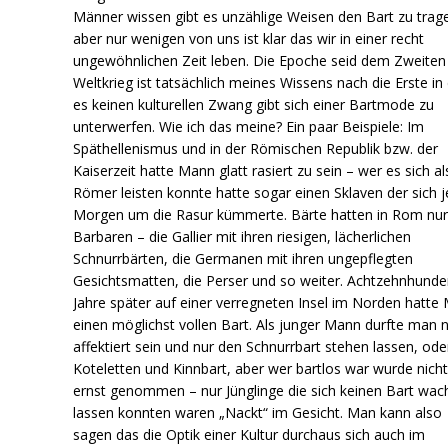
Männer wissen gibt es unzählige Weisen den Bart zu trag
aber nur wenigen von uns ist klar das wir in einer recht
ungewöhnlichen Zeit leben. Die Epoche seid dem Zweiten
Weltkrieg ist tatsächlich meines Wissens nach die Erste in
es keinen kulturellen Zwang gibt sich einer Bartmode zu
unterwerfen. Wie ich das meine? Ein paar Beispiele: Im
Späthellenismus und in der Römischen Republik bzw. der
Kaiserzeit hatte Mann glatt rasiert zu sein – wer es sich al
Römer leisten konnte hatte sogar einen Sklaven der sich 
Morgen um die Rasur kümmerte. Bärte hatten in Rom nur
Barbaren – die Gallier mit ihren riesigen, lächerlichen
Schnurrbärten, die Germanen mit ihren ungepflegten
Gesichtsmatten, die Perser und so weiter. Achtzehnhunde
Jahre später auf einer verregneten Insel im Norden hatte
einen möglichst vollen Bart. Als junger Mann durfte man 
affektiert sein und nur den Schnurrbart stehen lassen, ode
Koteletten und Kinnbart, aber wer bartlos war wurde nich
ernst genommen – nur Jünglinge die sich keinen Bart wac
lassen konnten waren „Nackt“ im Gesicht. Man kann also
sagen das die Optik einer Kultur durchaus sich auch im