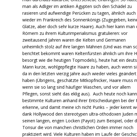
man als Adliger im antiken Ägypten sich den Schädel zu
rasieren und aufwendige Perücken zu tagen, ähnlich auch
wieder im Frankreich des Sonnenkönigs (Zugegeben, kein
Glatze, aber doch sehr kurze Haare). Auch hier kann man
Römern zu ihrem Kulturimperialismus gratulieren: vor
zweitausend Jahren waren die Kelten und Germanen
unheimlich stolz auf ihre langen Mähnen (Und was man s
berichtet bekommt waren Keltenfürsten ähnlich um ihre 
besorgt wie die heutigen Topmodels), heute hat ein deut
Mann kurze, wohlgepflegte Haare zu haben, auch wenn s
da in den letzten vierzig Jahre auch wieder vieles geändert
haben (Übrigens, geschätzte Mitkopfnicker, Haare muss 
wenn sie so lang sind häufiger Waschen, und vor allem
Pflegen, sonst sieht das eklig aus). Auch heute noch kan
bestimmte Kulturen anhand ihrer Entscheidungen bei der F
erkenne, und damit meine ich nicht Punks – jeder kennt w
dank Hollywood den stereotypen ultra-othodoxen Juden m
seinen langen, engen Locken (Payot) zum Beispiel, oder d
Tonsur die von manchen christlichen Orden immer noch
praktiziert wird. Viele Kulturen haben im Laufe der Geschi