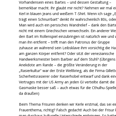
Vorhandensein eines Bartes – und dessen Gestaltung –
bemerkbar macht. Ihr glaubt mir nicht? Nehmen wir mal e
Kerl in blauen Jeans und weißem T-Shirt. Wenn ich sage „E
trägt einen Schnurrbart“ denkt ihr wahrscheinlich 80s, ode
Man wird auch ein persisches Wandrelief – dank den Bärte
nicht mit einem Griechischen verwechseln. Ein anderer W
den Bart im Rollenspiel einzubringen ist natürlich wie und
man ihn entfernt – trifft man den Patronus der Gruppe
zuhause an während sein Leibsklave ihm vorsichtig die Ha
am ganzen Körper entfernt? Oder sitzt der venezianische
Handwerksmeister beim Barbier auf dem Stuhl? (Übrigens
Anekdote am Rande – die größte Veränderung in der
„Rasierkultur“ war der Erste Weltkrieg, als die Firma Gillet
Sicherheitsrasierer oder Rasierhobel entwarf und dank ein
Vertrages mit der US Army an jeden GI verteilte damit die
Gasmaske besser saß – auch etwas für die Cthulhu-Spielle
da draußen)
Beim Thema Frisuren denken wir Kerle erstmal, das sei ei
Frauenthema, richtig? Falsch gedacht! Auch bei der Frisur
man durchaus kulturelle Unterschiede einbringen. So hatt