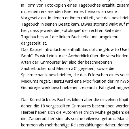
in Form von Fotokopien eines Tagebuches erzählt, zus
mit einem erklärenden Brief eines Censors an seine
Vorgesetzten, in denen er ihnen mitteilt, wie das beschrie
Tagebuch in seinen Besitz kam. Etwas störend wirkt auf 
hier, dass jeweils die ‚Fotokopie‘ der rechten Seite des
Tagebuches auf der linken Buchseite und umgekehrt
dargestellt ist.
Das Kapitel Introduction enthält das übliche „How to Use 
Book“: Es wird ein kurzer Ãœberblick über die verschiede
Arten der ‚Grimoures‘ â€“ also der beschriebenen
Zauberbücher und Medien â€“ gegeben, sowie die
Spielmechanik beschrieben, die das Erforschen eines solc
Mediums regelt. Hierzu wird eine Modifikation der im nW
Grundregelwerk beschriebenen ‚research‘-Fähigkeit angew
Das Kernstück des Buches bilden aber die einzelnen Kapite
denen die 18 vorgestellten Grimoures beschrieben werden
Hierbei haben sich die Autoren reichlich Mühe gegeben; d
die ‚Zauberbücher‘ sind als solche teilweise getarnt: Manc
kommen als mehrbändige Reiseerzählungen daher, denen