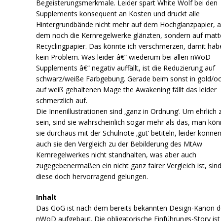
Begeisterungsmerkmale. Leider spart White Wolf bei den
Supplements konsequent an Kosten und druckt alle
Hintergrundbände nicht mehr auf dem Hochglanzpapier, a
dem noch die Kernregelwerke glänzten, sondern auf mat
Recyclingpapier. Das könnte ich verschmerzen, damit hab
kein Problem. Was leider â€“ wiederum bei allen nWoD
Supplements â€“ negativ auffällt, ist die Reduzierung auf
schwarz/weiße Farbgebung. Gerade beim sonst in gold/o
auf weiß gehaltenen Mage the Awakening fällt das leider
schmerzlich auf.
Die Innenillustrationen sind ‚ganz in Ordnung‘. Um ehrlich 
sein, sind sie wahrscheinlich sogar mehr als das, man kön
sie durchaus mit der Schulnote ‚gut‘ betiteln, leider könne
auch sie den Vergleich zu der Bebilderung des MtAw
Kernregelwerkes nicht standhalten, was aber auch
zugegebenermaßen ein nicht ganz fairer Vergleich ist, sin
diese doch hervorragend gelungen.
Inhalt
Das GoG ist nach dem bereits bekannten Design-Kanon d
nWoD aufgebaut. Die obligatorische Einführungs-Story ist 