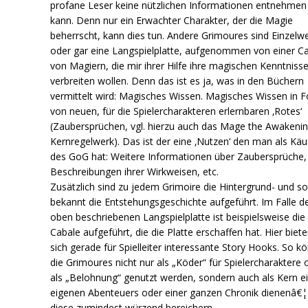
profane Leser keine nützlichen Informationen entnehmen
kann. Denn nur ein Erwachter Charakter, der die Magie
beherrscht, kann dies tun. Andere Grimoures sind Einzelw
oder gar eine Langspielplatte, aufgenommen von einer C
von Magiern, die mir ihrer Hilfe ihre magischen Kenntniss
verbreiten wollen. Denn das ist es ja, was in den Büchern
vermittelt wird: Magisches Wissen. Magisches Wissen in 
von neuen, für die Spielercharakteren erlernbaren ‚Rotes‘
(Zaubersprüchen, vgl. hierzu auch das Mage the Awakenin
Kernregelwerk). Das ist der eine ‚Nutzen‘ den man als Käu
des GoG hat: Weitere Informationen über Zaubersprüche,
Beschreibungen ihrer Wirkweisen, etc.
Zusätzlich sind zu jedem Grimoire die Hintergrund- und s
bekannt die Entstehungsgeschichte aufgeführt. Im Falle d
oben beschriebenen Langspielplatte ist beispielsweise die
Cabale aufgeführt, die die Platte erschaffen hat. Hier biet
sich gerade für Spielleiter interessante Story Hooks. So k
die Grimoures nicht nur als „Köder“ für Spielercharaktere 
als „Belohnung“ genutzt werden, sondern auch als Kern e
eigenen Abenteuers oder einer ganzen Chronik dienenâ€¦
diese zumindest würzend bereichern.