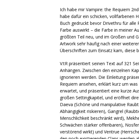
Ich habe mir Vampire: the Requiem 2nd 
habe dafür ein schicken, vollfarbenen 
Buch gedruckt bevor Drivethru für alle 
Farbe auswirkt – die Farbe in meiner Aus
größten Teil neu, und im Großen und G
Artwork sehr häufig nach einer weitere
Überschriften zum Einsatz kam, diese
V:tR präsentiert seinen Text auf 321 Sei
Anhängen. Zwischen den einzelnen Kapit
ignorieren werden. Die Einleitung präs
Requiem ansehen, erklärt kurz um was es
erwartet, und präsentiert eine kurze Au
großen Settingkapitel, und eröffnet dir
Daeva (Schöne und manipulative Raubtie
Abhängigkeit riskieren), Gangrel (Raubt
Menschlichkeit beschränkt wird), Mekhe
Schwächen stärker offenbaren), Nosfer
verstörend wirkt) und Ventrue (Herrsch
den noch existierenden Clans werden ab