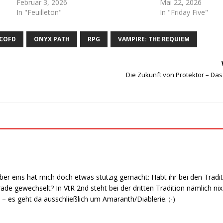
Februar 3, 2026
Mai 22, 2026
In "Feuilleton"
In "Friday Five"
COFD
ONYX PATH
RPG
VAMPIRE: THE REQUIEM
Die Zukunft von Protektor – Das
, aber eins hat mich doch etwas stutzig gemacht: Habt ihr bei den Tra
e gewechselt? In VtR 2nd steht bei der dritten Tradition nämlich ni
 – es geht da ausschließlich um Amaranth/Diablerie. ;-)