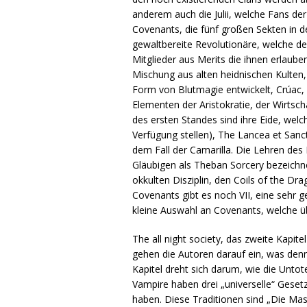
anderem auch die Julii, welche Fans de
Covenants, die fünf großen Sekten in 
gewaltbereite Revolutionäre, welche de
Mitglieder aus Merits die ihnen erlaube
Mischung aus alten heidnischen Kulten,
Form von Blutmagie entwickelt, Crúac, 
Elementen der Aristokratie, der Wirts
des ersten Standes sind ihre Eide, wel
Verfügung stellen), The Lancea et San
dem Fall der Camarilla. Die Lehren des
Gläubigen als Theban Sorcery bezeichn
okkulten Disziplin, den Coils of the D
Covenants gibt es noch VII, eine sehr g
kleine Auswahl an Covenants, welche ü
The all night society, das zweite Kapi
gehen die Autoren darauf ein, was denn 
Kapitel dreht sich darum, wie die Untot
Vampire haben drei „universelle“ Geset
haben. Diese Traditionen sind „Die Ma