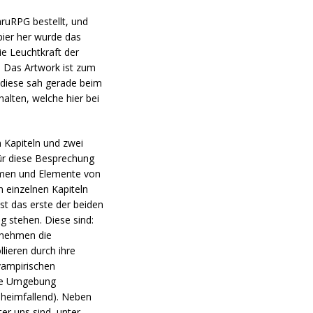
hruRPG bestellt, und
pier her wurde das
ie Leuchtkraft der
n. Das Artwork ist zum
 diese sah gerade beim
alten, welche hier bei
n Kapiteln und zwei
für diese Besprechung
hemen und Elemente von
n einzelnen Kapiteln
st das erste der beiden
g stehen. Diese sind:
h nehmen die
lieren durch ihre
vampirischen
hre Umgebung
nheimfallend). Neben
er uns sind, unter