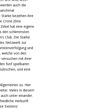
 werden auch die
 manchmal
 Stärke beziehen ihre
he Crone (Eine
Zirkel hat eine eigene
aus den schlimmsten
’s Club. Die Stärke
ales Netzwerk zur
hristenverfolgung und
e, welche von den
 versuchen mit ihrer
den fünf spielbaren
szulöschen, und eine
Allgemeinen zu. Hier
iter. Vieles in diesem
 auch unter einander.
hiedliche Herkunft
re Existenz