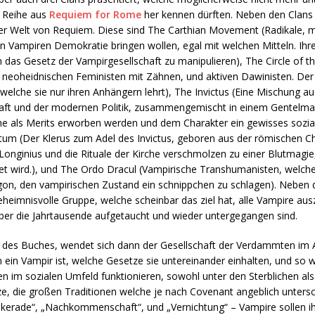
r Reihe aus
Requiem for Rome
her kennen dürften. Neben den Clans
der Welt von Requiem. Diese sind The Carthian Movement (Radikale,
n Vampiren Demokratie bringen wollen, egal mit welchen Mitteln. Ihre
n das Gesetz der Vampirgesellschaft zu manipulieren), The Circle of t
 neoheidnischen Feministen mit Zähnen, und aktiven Dawinisten. Der 
welche sie nur ihren Anhängern lehrt), The Invictus (Eine Mischung 
chaft und der modernen Politik, zusammengemischt in einem Gentelman
che als Merits erworben werden und dem Charakter ein gewisses sozi
ctum (Der Klerus zum Adel des Invictus, geboren aus der römischen C
 Longinius und die Rituale der Kirche verschmolzen zu einer Blutmagi
et wird.), und The Ordo Dracul (Vampirische Transhumanisten, welche
ragon, den vampirischen Zustand ein schnippchen zu schlagen). Neben 
eheimnisvolle Gruppe, welche scheinbar das ziel hat, alle Vampire au
ber die Jahrtausende aufgetaucht und wieder untergegangen sind.
tel des Buches, wendet sich dann der Gesellschaft der Verdammten im 
ein Vampir ist, welche Gesetze sie untereinander einhalten, und so we
en im sozialen Umfeld funktionieren, sowohl unter den Sterblichen als
ze, die großen Traditionen welche je nach Covenant angeblich untersc
skerade“, „Nachkommenschaft“, und „Vernichtung“ – Vampire sollen ih