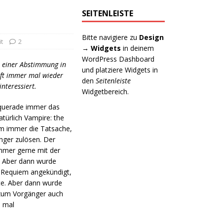
SEITENLEISTE
Bitte navigiere zu
Design
t
2
→ Widgets
in deinem
WordPress Dashboard
s einer Abstimmung in
und platziere Widgets in
nft immer mal wieder
den
Seitenleiste
nteressiert.
Widgetbereich.
squerade immer das
türlich Vampire: the
em immer die Tatsache,
nger zulösen. Der
immer gerne mit der
. Aber dann wurde
r Requiem angekündigt,
te. Aber dann wurde
 zum Vorgänger auch
e mal