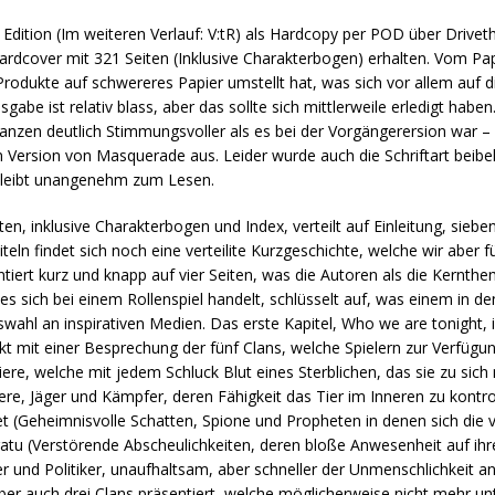
Edition (Im weiteren Verlauf: V:tR) als Hardcopy per POD über Drivet
Hardcover mit 321 Seiten (Inklusive Charakterbogen) erhalten. Vom Pa
Produkte auf schwereres Papier umstellt hat, was sich vor allem auf d
gabe ist relativ blass, aber das sollte sich mittlerweile erledigt habe
anzen deutlich Stimmungsvoller als es bei der Vorgängerersion war –
n Version von Masquerade aus. Leider wurde auch die Schriftart beibeh
 bleibt unangenehm zum Lesen.
ten, inklusive Charakterbogen und Index, verteilt auf Einleitung, siebe
eln findet sich noch eine verteilite Kurzgeschichte, welche wir aber 
entiert kurz und knapp auf vier Seiten, was die Autoren als die Kernt
 sich bei einem Rollenspiel handelt, schlüsselt auf, was einem in de
swahl an inspirativen Medien. Das erste Kapitel, Who we are tonight, i
ekt mit einer Besprechung der fünf Clans, welche Spielern zur Verfügun
re, welche mit jedem Schluck Blut eines Sterblichen, das sie zu sic
iere, Jäger und Kämpfer, deren Fähigkeit das Tier im Inneren zu kontrol
t (Geheimnisvolle Schatten, Spione und Propheten in denen sich die 
atu (Verstörende Abscheulichkeiten, deren bloße Anwesenheit auf i
er und Politiker, unaufhaltsam, aber schneller der Unmenschlichkeit a
er auch drei Clans präsentiert, welche möglicherweise nicht mehr unt