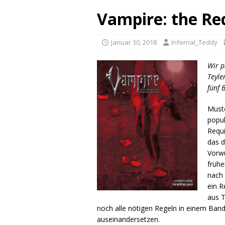
Vampire: the Re
Januar 30, 2018
Infernal_Teddy
Wir p
Teyl
fünf 
Muste
popul
Requi
das d
Vorwu
frühe
nach 
ein R
aus T
noch alle nötigen Regeln in einem Ba
auseinandersetzen.