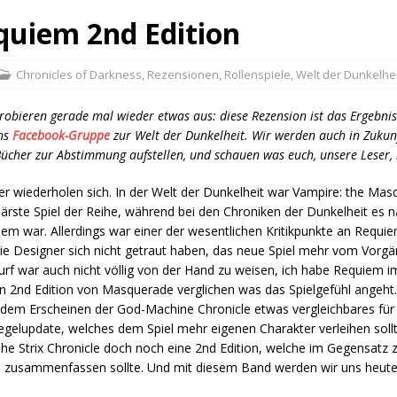
quiem 2nd Edition
Chronicles of Darkness
,
Rezensionen
,
Rollenspiele
,
Welt der Dunkelhei
robieren gerade mal wieder etwas aus: diese Rezension ist das Ergebni
ens
Facebook-Gruppe
zur Welt der Dunkelheit. Wir werden auch in Zuku
Bücher zur Abstimmung aufstellen, und schauen was euch, unsere Leser, i
r wiederholen sich. In der Welt der Dunkelheit war Vampire: the Ma
ärste Spiel der Reihe, während bei den Chroniken der Dunkelheit es na
em war. Allerdings war einer der wesentlichen Kritikpunkte an Requi
ie Designer sich nicht getraut haben, das neue Spiel mehr vom Vorgä
rf war auch nicht völlig von der Hand zu weisen, ich habe Requiem 
n 2nd Edition von Masquerade verglichen was das Spielgefühl angeht
dem Erscheinen der God-Machine Chronicle etwas vergleichbares fü
egelupdate, welches dem Spiel mehr eigenen Charakter verleihen soll
he Strix Chronicle doch noch eine 2nd Edition, welche im Gegensatz
nd zusammenfassen sollte. Und mit diesem Band werden wir uns heut