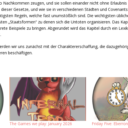
so Nachkommen zeugen, und sie sollen einander nicht ohne Erlaubnis v
o dieser Gesetze, und wie sie in verschiedenen Städten und Covenant
chtigsten Regeln, welche fast unumstößlich sind. Die wichtigsten übli
sten „Staatsformen“ zu denen sich die Untoten organisieren. Das Kapite
krete Beispiele zu bringen. Abgerundet wird das Kapitel durch ein Lexi
.
erden wir uns zunächst mit der Charaktererschaffung, die dazugehör
eren beschäftigen.
The Games we play: January 2026
Friday Five: Eberro