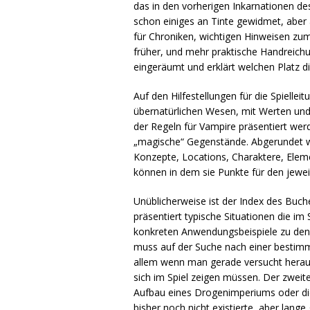
das in den vorherigen Inkarnationen de
schon einiges an Tinte gewidmet, aber 
für Chroniken, wichtigen Hinweisen zu
früher, und mehr praktische Handreichun
eingeräumt und erklärt welchen Platz d
Auf den Hilfestellungen für die Spielle
übernatürlichen Wesen, mit Werten und 
der Regeln für Vampire präsentiert we
„magische“ Gegenstände. Abgerundet wi
Konzepte, Locations, Charaktere, Elem
können in dem sie Punkte für den jewe
Unüblicherweise ist der Index des Buc
präsentiert typische Situationen die im
konkreten Anwendungsbeispiele zu den R
muss auf der Suche nach einer bestimmt
allem wenn man gerade versucht herausz
sich im Spiel zeigen müssen. Der zweit
Aufbau eines Drogenimperiums oder die 
bisher noch nicht existierte, aber lang