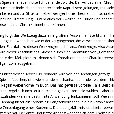
s Spiels eher stiefmütterlich behandelt wurde. Der Aufbau einer Chr
auch hier finde ich das entsprechende Kapitel sehr gelungen, mit viel
m Leiten und zur Struktur – eben weniger hohe Theorie und hochtrab
g und Hilfestellung. Es wird auch der Zweiten Inquisition und andere
iese in einer Chronik einnehmen können.
itung folgt das Werkzeug dazu: eine größere Auswahl an Sterblichen, T
Regeln – wobei hier wie in der Vergangenheit die verschiedenen Übern
rden. Ebenfalls zu diesen Werkzeugen gehören… Werkzeuge. Also Aus
rd dieser Abschnitt des Buches durch eine Sammlung von „Loresheet
ente des Metaplots mit denen sich Charaktere bei der Charaktereers
iligen Lore ausgeben.
hes nicht dessen Abschluss, sondern wird von den Anhängen gefolgt. 
 Spiel auftauchen, und wie man sie mechanisch behandelt werden – hie
egeln weiter vorne im Buch. Das hat gewisse Vorteile – alle Beispiel
en Regel sich nicht erst durch die ganzen Beispiele wühlen – aber au
ufinden wie eine bestimmte Anwendung funktionieren soll. Wie sinnvo
e Anhang bietet ein System für Langzeitvorhaben, die ein Vampir anze
Zerschlagung eines Konzerns. Die Idee gefällt mir, und bietet etwas
e gefehlt hat. Der dritte und letzte Anhang wendet sich dem Thema rück