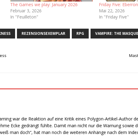
The Games we play: January 2026
Friday Five: Eberro
Februar 3, 2026
Mai 22, 2026
In "Feuilleton"
In "Friday Five"
KNESS
REZENSIONSEXEMPLAR
RPG
VAMPIRE: THE MASQU
cess
Mast
rning war die Reaktion auf eine Kritik eines Polygon-Artikel-Author d
ehme Ecke gedrängt fühlte. Damit man nicht nur die Warnung sowie di
eiß man doch“, hat man noch die weiteren Anhänge nach dem Index 