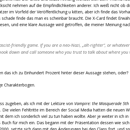
sicht nehmen auf die Empfindlichkeiten anderer. Ich weiß nicht ob di
zer im Vorfeld der Veröffentlichung u kitten, aber ich finde das Vorh
s schade finde das man es scheinbar braucht. Die X-Card findet Erwäh
sen, und eine klare Aussage wird getroffen, die meiner Meinung nach
ascist-friendly game. If you are a neo-Nazi, „alt-righter“, or whatever
book down and call someone who you trust to talk about where you
 das ich zu Einhundert Prozent hinter dieser Aussage stehen, oder?
ige Charakterbogen.
uss zugeben, als ich mit der Lektüre von
Vampire: the Masquerade 5th 
. Die vielen Fehltritte im Bereich der Social Media hatten die neuen W
it dem ich sonderlich viel zu tun haben wollte. Aber je weiter in ich i
uch für mich ein. Das begann mit der Präsentation dessen wie sich d
2000, setzte sich dann mit den Änderungen bei den Clans fort, und s