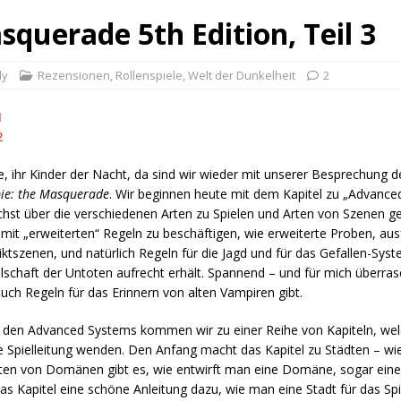
querade 5th Edition, Teil 3
dy
Rezensionen
,
Rollenspiele
,
Welt der Dunkelheit
2
1
2
, ihr Kinder der Nacht, da sind wir wieder mit unserer Besprechung d
ie: the Masquerade
. Wir beginnen heute mit dem Kapitel zu „Advanced
hst über die verschiedenen Arten zu Spielen und Arten von Szenen g
mit „erweiterten“ Regeln zu beschäftigen, wie erweiterte Proben, aus
iktszenen, und natürlich Regeln für die Jagd und für das Gefallen-Sys
lschaft der Untoten aufrecht erhält. Spannend – und für mich überra
auch Regeln für das Erinnern von alten Vampiren gibt.
den Advanced Systems kommen wir zu einer Reihe von Kapiteln, welc
e Spielleitung wenden. Den Anfang macht das Kapitel zu Städten – wie
ten von Domänen gibt es, wie entwirft man eine Domäne, sogar eine
das Kapitel eine schöne Anleitung dazu, wie man eine Stadt für das Spi