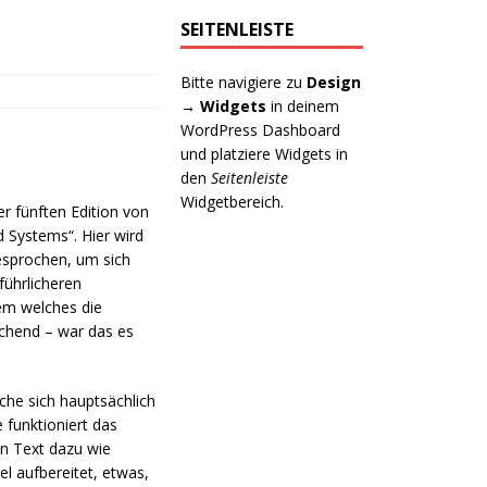
SEITENLEISTE
Bitte navigiere zu
Design
→ Widgets
in deinem
WordPress Dashboard
und platziere Widgets in
den
Seitenleiste
Widgetbereich.
er fünften Edition von
 Systems“. Hier wird
esprochen, um sich
führlicheren
tem welches die
schend – war das es
he sich hauptsächlich
 funktioniert das
n Text dazu wie
el aufbereitet, etwas,