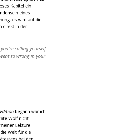
eses Kapitel ein
andensein eines
nung, es wird auf die
 direkt in der
 you’re calling yourself
 went so wrong in your
Edition
begann war ich
hite Wolf nicht
n meiner Lektüre
ie Welt für die
pätestens bei den