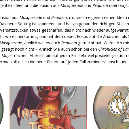
igenten Ideen und die Fusion aus
Masquerade
und
Requiem
überzeugt.
Fusion aus
Masquerade
und
Requiem
, mit vielen eigenen neuen Ideen
as neue Setting ist spannend, und hat an genau den richtigen Stellen 
 Versatzstücken etwas geschaffen, das nicht nach wieder aufgewärm
 nicht wo es herkommt, und mit dem neuen Fokus auf die Anarchen als 
Masquerade
, ähnlich wie es auch
Requiem
gemacht hat. Werde ich mir 
 gesagt noch nicht – Ähnlich wie auch schon bei den
Chronicles of Da
s
Mage
machen. Aber ich bin auf jeden Fall sehr viel positiver gestimmt
erade
sollte sich die neue Edition auf jeden Fall zumindest anschauen. I 