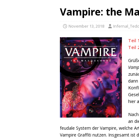
Vampire: the Mas
November 13, 2018
Infernal_Ted
Teil 
Teil 
Grüße
Vamp
zunäc
dann 
Konfl
Gesel
hier 
Nach 
an di
feudale System der Vampire, welche Ar
Vampire Graffiti nutzen. Insgesamt ist 