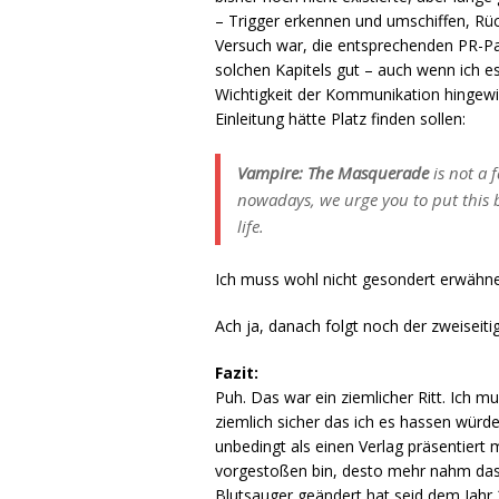
– Trigger erkennen und umschiffen, Rück
Versuch war, die entsprechenden PR-Pat
solchen Kapitels gut – auch wenn ich e
Wichtigkeit der Kommunikation hingewie
Einleitung hätte Platz finden sollen:
Vampire: The Masquerade
is not a f
nowadays, we urge you to put this 
life.
Ich muss wohl nicht gesondert erwähnen
Ach ja, danach folgt noch der zweiseit
Fazit:
Puh. Das war ein ziemlicher Ritt. Ich m
ziemlich sicher das ich es hassen würde
unbedingt als einen Verlag präsentiert m
vorgestoßen bin, desto mehr nahm das B
Blutsauger geändert hat seid dem Jahr 