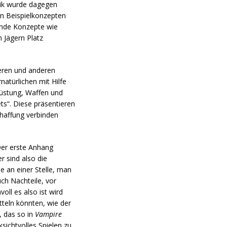
onik wurde dagegen
en Beispielkonzepten
ende Konzepte wie
n Jägern Platz
ieren und anderen
atürlichen mit Hilfe
rüstung, Waffen und
s“. Diese präsentieren
chaffung verbinden
Der erste Anhang
r sind also die
e an einer Stelle, man
ch Nachteile, vor
ll es also ist wird
tteln könnten, wie der
, das so in
Vampire
sichtvolles Spielen zu