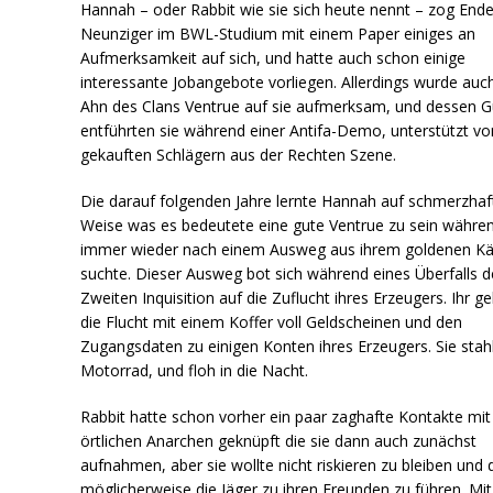
Hannah – oder Rabbit wie sie sich heute nennt – zog Ende
Neunziger im BWL-Studium mit einem Paper einiges an
Aufmerksamkeit auf sich, und hatte auch schon einige
interessante Jobangebote vorliegen. Allerdings wurde auch
Ahn des Clans Ventrue auf sie aufmerksam, und dessen G
entführten sie während einer Antifa-Demo, unterstützt vo
gekauften Schlägern aus der Rechten Szene.
Die darauf folgenden Jahre lernte Hannah auf schmerzhaf
Weise was es bedeutete eine gute Ventrue zu sein währen
immer wieder nach einem Ausweg aus ihrem goldenen Kä
suchte. Dieser Ausweg bot sich während eines Überfalls d
Zweiten Inquisition auf die Zuflucht ihres Erzeugers. Ihr g
die Flucht mit einem Koffer voll Geldscheinen und den
Zugangsdaten zu einigen Konten ihres Erzeugers. Sie stahl
Motorrad, und floh in die Nacht.
Rabbit hatte schon vorher ein paar zaghafte Kontakte mit
örtlichen Anarchen geknüpft die sie dann auch zunächst
aufnahmen, aber sie wollte nicht riskieren zu bleiben und 
möglicherweise die Jäger zu ihren Freunden zu führen. Mit 