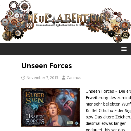
NEUE ABENTEUER
Unseen Forces
November 7, 2013
Caninus
Unseen Forces – Die er
Erweiterung des zumind
hier sehr beliebten Würf
Kniffel-Cthulhu Elder Sig
bzw Das ältere Zeichen
diesmal etwas länger
gedauert, bis wir das