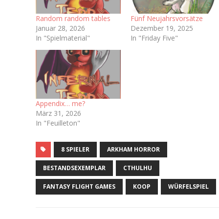
Random random tables
Fünf Neujahrsvorsätze
Januar 28, 2026
Dezember 19, 2025
In "Spielmaterial"
In "Friday Five"
Appendix… me?
März 31, 2026
In "Feuilleton"
8 SPIELER
ARKHAM HORROR
BESTANDSEXEMPLAR
CTHULHU
FANTASY FLIGHT GAMES
KOOP
WÜRFELSPIEL