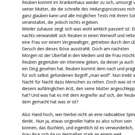
Reuben kommt im Krankenhaus wieder zu sich, umsorgt 
seiner Mutter, die die schnelle des Heilungsprozesses nich
ganz glauben kann und alle möglichen Tests mit ihrem S
veranstaltet, die jedoch nichts ergeben.
Wieder zuhause zeigt sich was wohl wirklich passiert ist. E
nachts verwandelt sich Reuben in einen Werwolf und rette
eine Frau vor einem Vergewaltiger, getrieben durch den ü
Geruch den dieses Böse ausstrahlt. Doch am nächsten
Morgen ist der Überfall in den Medien und die Frau möcht
Reuben gegenüber ein Interview geben, da dieser ja auch
ein Ding gesehen hat. Reuben kommt dem nach und präg
für sich selbst gefundenen Begriff „man wolf“. Nun treibt 
Nacht für Nacht dazu Menschen zu retten. Doch was ist m
diesem aufdringlichen Arzt, den seine Mutter angeschlepp
hat? Und was hat es mit dem Angreifer auf sich, der Reub
dem gemacht hat was er ist?
Also Hand hoch, wer hierbei nicht an eine radioaktive Spi
denkt.. Nun ja, etwas origineller hätte es also schon sein
können, das Büchlein, und eigentlich ist es verwunderlich,
Frau Rice sich da so dermaßen stark an einem weit