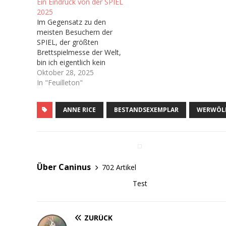
Ein Eindruck von der SPIEL
2025
Im Gegensatz zu den
meisten Besuchern der
SPIEL, der größten
Brettspielmesse der Welt,
bin ich eigentlich kein
Brettspieler. In meiner
Oktober 28, 2025
Kindheit wurden bei uns
In "Feuilleton"
Zuhause kaum Brettspiele
gespielt abseits von ab
ANNE RICE
BESTANDSEXEMPLAR
WERWÖL
und an Risiko oder
Monopoly,
dementsprechend habe
ich nie wirklich Zugang
zum Brettspielhobby
gefunden. Man könnte
Über Caninus
702 Artikel
sich also fragen…
Test
ZURÜCK