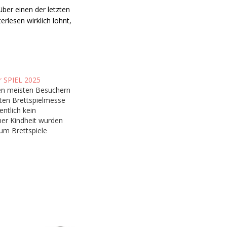
ber einen der letzten
lesen wirklich lohnt,
r SPIEL 2025
en meisten Besuchern
ßten Brettspielmesse
entlich kein
iner Kindheit wurden
um Brettspiele
n ab und an Risiko
mentsprechend habe
gang zum
funden. Man könnte