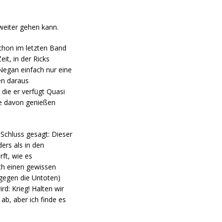
weiter gehen kann.
schon im letzten Band
t, in der Ricks
 Negan einfach nur eine
den daraus
 die er verfügt Quasi
ile davon genießen
 Schluss gesagt: Dieser
ers als in den
rft, wie es
rch einen gewissen
gegen die Untoten)
rd: Krieg! Halten wir
ab, aber ich finde es