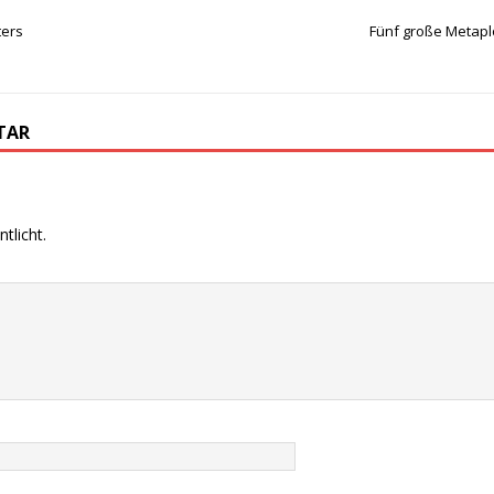
ters
Fünf große Metapl
TAR
tlicht.