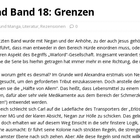
d Band 18: Grenzen
 und Manga
,
Literatur
,
Rezensionen
0
tzten Band wurde mit Negan und der Anhöhe, zu der auch Jesus gehör
führt, dass man entweder in den Bereich Hürde einordnen muss, oder
ren Aspekt des Begriffs „Warlord“-Gesellschaft. Insgesamt verändert 
e die Serie bis hierhin getragen hat immer mehr in eine Richtung, die
 worum geht es diesmal? Im Grunde wird Alexandria erstmals von N
esucht, um den geforderten Tribut einzukassieren. Doch anstelle der
n sie die „Hälfte von Allem“. Das heißt, dass Lebensmittel zu einem
en, dafür aber sehr viele Medikamente aus dem Bereich der Schmerzkil
en“) entwendet werden.
leich schleicht sich Carl auf die Ladefläche des Transporters der „Erl
iner MG und der klaren Absicht, Negan zur Hölle zu schicken. Das ge
, doch erhalten wir auf diesem Weg Einsicht in die sehr finstere Logi
e ausmacht: Er führt seine Kolonie nach strickten Regeln, die streng
amster Ebene nach sich ziehen. Aber: Alle diese Regeln sind nicht will