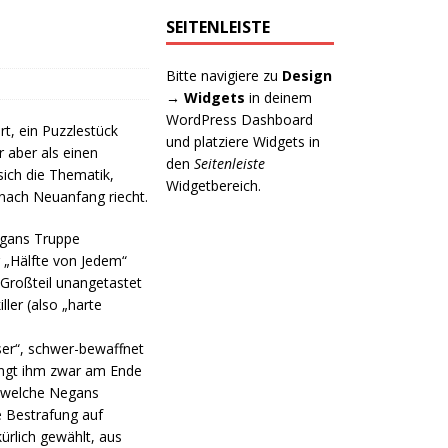
SEITENLEISTE
Bitte navigiere zu
Design
→ Widgets
in deinem
WordPress Dashboard
t, ein Puzzlestück
und platziere Widgets in
 aber als einen
den
Seitenleiste
sich die Thematik,
Widgetbereich.
 nach Neuanfang riecht.
egans Truppe
 „Hälfte von Jedem“
 Großteil unangetastet
ler (also „harte
öser“, schwer-bewaffnet
lingt ihm zwar am Ende
k, welche Negans
e Bestrafung auf
kürlich gewählt, aus