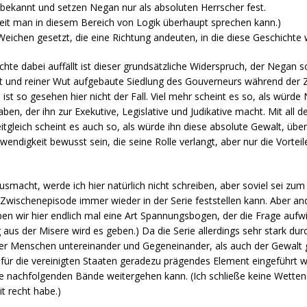
bekannt und setzen Negan nur als absoluten Herrscher fest.
eit man in diesem Bereich von Logik überhaupt sprechen kann.)
eichen gesetzt, die eine Richtung andeuten, in die diese Geschichte 
chte dabei auffällt ist dieser grundsätzliche Widerspruch, der Negan 
 und reiner Wut aufgebaute Siedlung des Gouverneurs während der Zei
ist so gesehen hier nicht der Fall. Viel mehr scheint es so, als würde
en, der ihn zur Exekutive, Legislative und Judikative macht. Mit all 
itgleich scheint es auch so, als würde ihn diese absolute Gewalt, über
wendigkeit bewusst sein, die seine Rolle verlangt, aber nur die Vorte
macht, werde ich hier natürlich nicht schreiben, aber soviel sei zum
Zwischenepisode immer wieder in der Serie feststellen kann. Aber and
ben wir hier endlich mal eine Art Spannungsbogen, der die Frage aufwi
aus der Misere wird es geben.) Da die Serie allerdings sehr stark du
der Menschen untereinander und Gegeneinander, als auch der Gewalt 
 für die vereinigten Staaten geradezu prägendes Element eingeführt wi
ie nachfolgenden Bände weitergehen kann. (Ich schließe keine Wetten 
t recht habe.)