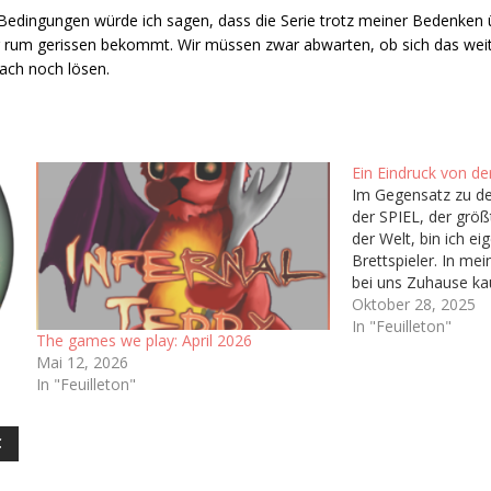
edingungen würde ich sagen, dass die Serie trotz meiner Bedenken ü
um gerissen bekommt. Wir müssen zwar abwarten, ob sich das weiter
fach noch lösen.
Ein Eindruck von de
Im Gegensatz zu d
der SPIEL, der grö
der Welt, bin ich eig
Brettspieler. In me
bei uns Zuhause ka
gespielt abseits vo
Oktober 28, 2025
oder Monopoly, de
In "Feuilleton"
The games we play: April 2026
ich nie wirklich Zu
Mai 12, 2026
Brettspielhobby ge
In "Feuilleton"
sich also fragen…
C