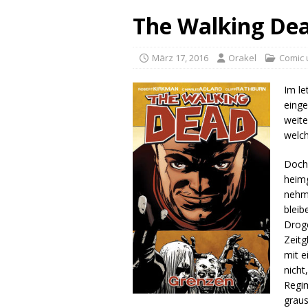
The Walking Dea
März 17, 2016
Orakel
Comic
Im le
einge
weite
welch
Doch
heimg
nehme
bleib
Drog
Zeitg
mit e
nicht
Regim
graus