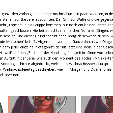
 ergänzt den vorhergehenden nur nochmal um ein paar Nuancen, in d
 stehen zur Barbarei abzudriften. Der Griff zur Waffe und die gegens
ehr „Fremde“ in die Gruppe kommen, nur noch ein kleiner Schritt. E
ten geschlossen. Hierbei ist nichts mehr sicher: Vor allen Dingen, w
 scheint. Und dieser Grund scheint dabei lediglich schwach zu sein,
nde Menschen“ betrifft. Abgerundet wird das Ganze durch zwei Dinge
 dem jeder einzelne Protagonist, der bis jetzt eine Rolle in der Geschi
Hinweiß auf den „Zustand“ der Handlungsfähigkeit im Sinne von Lebe
 Auftritt in der Serie, wie auch den Moment des Todes. (Mit exakter 
ine Sondergeschichte abgedruckt, welche als Weihnachtsspecial ursprün
 der Weihnachtsfeiertag beschrieben, wie ihn Morgan und Duane Jones 
nd, aber nett.