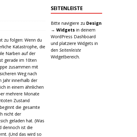
SEITENLEISTE
Bitte navigiere zu
Design
→ Widgets
in deinem
WordPress Dashboard
pt zu folgen: Wenn du
und platziere Widgets in
rliche Katastrophe, die
den
Seitenleiste
eile Narben auf der
Widgetbereich.
st gerade im 10ten
Gruppe zusammen mit
 sicheren Weg nach
Jahr innerhalb der
ch in einem ähnlichen
ber mehrere Monate
untoten Zustand
 beginnt die gesamte
h nicht der
sich geladen hat. (Was
 dennoch ist die
rnt. (Und das wird so