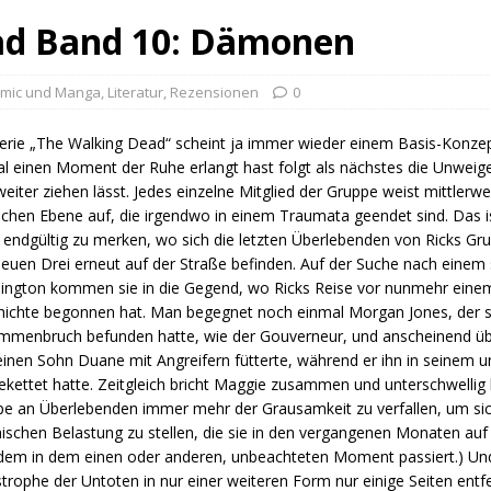
ad Band 10: Dämonen
mic und Manga
,
Literatur
,
Rezensionen
0
erie „The Walking Dead“ scheint ja immer wieder einem Basis-Konze
l einen Moment der Ruhe erlangt hast folgt als nächstes die Unweige
weiter ziehen lässt. Jedes einzelne Mitglied der Gruppe weist mittlerw
schen Ebene auf, die irgendwo in einem Traumata geendet sind. Das i
endgültig zu merken, wo sich die letzten Überlebenden von Ricks 
euen Drei erneut auf der Straße befinden. Auf der Suche nach einem
ngton kommen sie in die Gegend, wo Ricks Reise vor nunmehr einem 
ichte begonnen hat. Man begegnet noch einmal Morgan Jones, der si
mmenbruch befunden hatte, wie der Gouverneur, und anscheinend ü
einen Sohn Duane mit Angreifern fütterte, während er ihn in seinem 
ekettet hatte. Zeitgleich bricht Maggie zusammen und unterschwellig
e an Überlebenden immer mehr der Grausamkeit zu verfallen, um sic
ischen Belastung zu stellen, die sie in den vergangenen Monaten auf 
dem in dem einen oder anderen, unbeachteten Moment passiert.) Und
trophe der Untoten in nur einer weiteren Form nur einige Seiten entfe