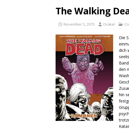
The Walking De
November 5, 2015
Orakel
Co
Die S
einma
dich 
seeli
Band 
den n
Washi
Gesch
Zusa
hin s
festg
Grupp
psych
trotz
Katas