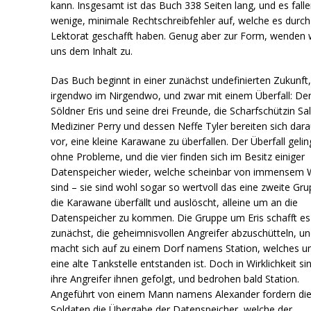
kann. Insgesamt ist das Buch 338 Seiten lang, und es falle
wenige, minimale Rechtschreibfehler auf, welche es durch
Lektorat geschafft haben. Genug aber zur Form, wenden 
uns dem Inhalt zu.
Das Buch beginnt in einer zunächst undefinierten Zukunft
irgendwo im Nirgendwo, und zwar mit einem Überfall: De
Söldner Eris und seine drei Freunde, die Scharfschützin Sal
Mediziner Perry und dessen Neffe Tyler bereiten sich dara
vor, eine kleine Karawane zu überfallen. Der Überfall gelin
ohne Probleme, und die vier finden sich im Besitz einiger
Datenspeicher wieder, welche scheinbar von immensem 
sind – sie sind wohl sogar so wertvoll das eine zweite Gr
die Karawane überfällt und auslöscht, alleine um an die
Datenspeicher zu kommen. Die Gruppe um Eris schafft es
zunächst, die geheimnisvollen Angreifer abzuschütteln, u
macht sich auf zu einem Dorf namens Station, welches 
eine alte Tankstelle entstanden ist. Doch in Wirklichkeit si
ihre Angreifer ihnen gefolgt, und bedrohen bald Station.
Angeführt von einem Mann namens Alexander fordern di
Soldaten die Übergabe der Datenspeicher, welche der