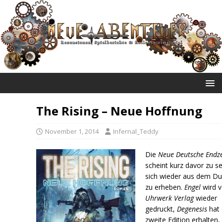
NEUE ABENTEUER
The Rising – Neue Hoffnung
November 1, 2014
Infernal_Teddy
Die
Neue Deutsche Endze
scheint kurz davor zu se
sich wieder aus dem Du
zu erheben.
Engel
wird 
Uhrwerk Verlag
wieder
gedruckt,
Degenesis
hat 
zweite Edition erhalten,