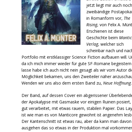
jetzt liegt mir auch noc
zweibändige Postapoka
in Romanform vor,
The
Rising
, von Felix A. Münt
Erschienen ist diese
Geschichte beim
Mantic
Verlag
, welcher sich
scheinbar nach und nac
Portfolio mit erstklassiger Science Fiction aufbauen will. 
da ich mich immer wieder für gute SF-Romane begeistern
lasse habe ich auch nicht nein gesagt als wir vom Autor di
Möglichkeit bekamen, uns den Zweiteiler näher anzuscha
Wenden wir uns also dem ersten Band zu,
Neue Hoffnung
.
Der Band, auf dessen Cover ein abgerissener Überlebend
der Apokalypse mit Gasmaske vor einigen Ruinen posiert, 
gut verarbeitet, mit etwas rauem, stabilen Papier. Das La
ist wie man es von Manticore gewohnt ist angenehm lesb
Der Kantenschnitt ist etwas rau, aber da kann man davon
ausgehen das so etwas in der Produktion mal vorkomme