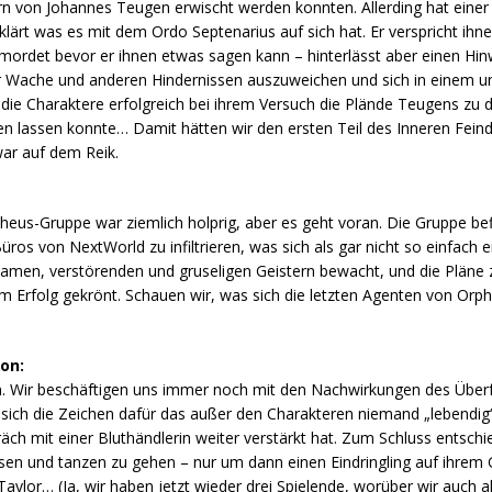
 von Johannes Teugen erwischt werden konnten. Allerding hat einer
rt was es mit dem Ordo Septenarius auf sich hat. Er verspricht ihn
ermordet bevor er ihnen etwas sagen kann – hinterlässt aber einen Hi
r Wache und anderen Hindernissen auszuweichen und sich in einem u
die Charaktere erfolgreich bei ihrem Versuch die Plände Teugens zu
n lassen konnte… Damit hätten wir den ersten Teil des Inneren Feinde
ar auf dem Reik.
heus-Gruppe war ziemlich holprig, aber es geht voran. Die Gruppe befi
os von NextWorld zu infiltrieren, was sich als gar nicht so einfach er
amen, verstörenden und gruseligen Geistern bewacht, und die Pläne zur
 Erfolg gekrönt. Schauen wir, was sich die letzten Agenten von Orp
on:
on. Wir beschäftigen uns immer noch mit den Nachwirkungen des Überf
sich die Zeichen dafür das außer den Charakteren niemand „lebendi
äch mit einer Bluthändlerin weiter verstärkt hat. Zum Schluss entschi
assen und tanzen zu gehen – nur um dann einen Eindringling auf ihrem
lor… (Ja, wir haben jetzt wieder drei Spielende, worüber wir auch all