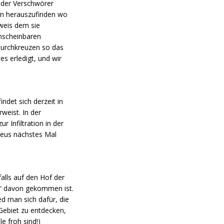
 der Verschwörer
en herauszufinden wo
nweis dem sie
nscheinbaren
 durchkreuzen so das
s erledigt, und wir
ndet sich derzeit in
weist. In der
 Infiltration in der
heus nächstes Mal
alls auf den Hof der
g“ davon gekommen ist.
ed man sich dafür, die
 Gebiet zu entdecken,
e froh sind!)