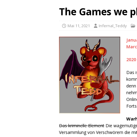
The Games we pl
Mai 11, 2021
Infernal_Teddy
Janu
Mar
2020
Das i
komme
denn 
nehme
Onlin
Forts
Warh
Das kriminelle Element
Die wagemutigen
Versammlung von Verschwörern die mit