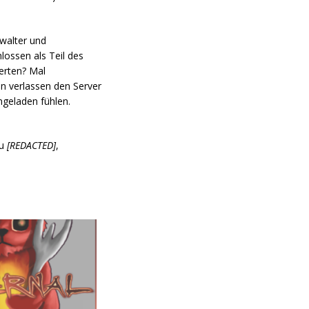
hwalter und
lossen als Teil des
erten? Mal
n verlassen den Server
ngeladen fühlen.
zu
[REDACTED]
,