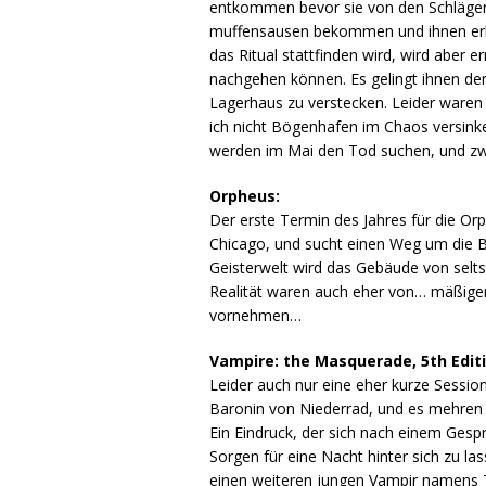
entkommen bevor sie von den Schlägern
muffensausen bekommen und ihnen erklä
das Ritual stattfinden wird, wird aber 
nachgehen können. Es gelingt ihnen de
Lagerhaus zu verstecken. Leider waren 
ich nicht Bögenhafen im Chaos versinke
werden im Mai den Tod suchen, und zw
Orpheus:
Der erste Termin des Jahres für die Orp
Chicago, und sucht einen Weg um die Bür
Geisterwelt wird das Gebäude von selts
Realität waren auch eher von… mäßigem
vornehmen…
Vampire: the Masquerade, 5th Editi
Leider auch nur eine eher kurze Sessi
Baronin von Niederrad, und es mehren 
Ein Eindruck, der sich nach einem Gespr
Sorgen für eine Nacht hinter sich zu l
einen weiteren jungen Vampir namens Tay