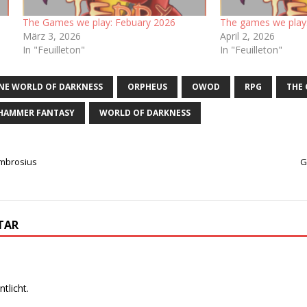
The Games we play: Febuary 2026
The games we play
März 3, 2026
April 2, 2026
In "Feuilleton"
In "Feuilleton"
NE WORLD OF DARKNESS
ORPHEUS
OWOD
RPG
THE 
HAMMER FANTASY
WORLD OF DARKNESS
Ambrosius
G
TAR
tlicht.