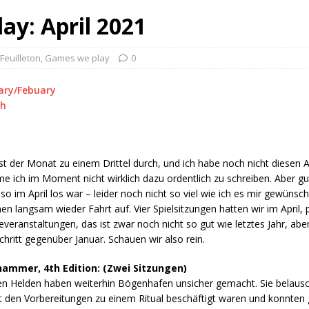
ay: April 2021
Feuilleton
,
Games we play
0
ary/Febuary
ch
st der Monat zu einem Drittel durch, und ich habe noch nicht diesen Ar
 ich im Moment nicht wirklich dazu ordentlich zu schreiben. Aber g
so im April los war – leider noch nicht so viel wie ich es mir gewünsch
n langsam wieder Fahrt auf. Vier Spielsitzungen hatten wir im April, 
everanstaltungen, das ist zwar noch nicht so gut wie letztes Jahr, aber
chritt gegenüber Januar. Schauen wir also rein.
ammer, 4th Edition: (Zwei Sitzungen)
 Helden haben weiterhin Bögenhafen unsicher gemacht. Sie belausc
 den Vorbereitungen zu einem Ritual beschäftigt waren und konnten