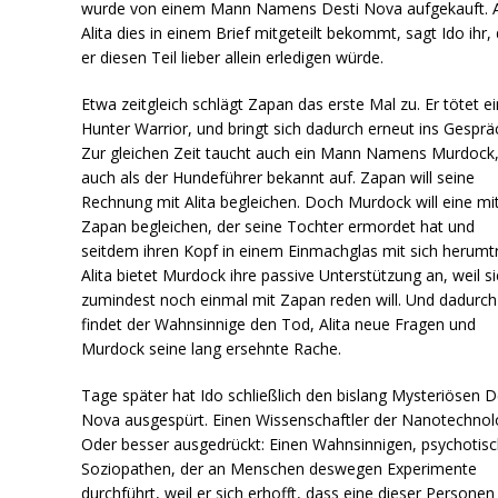
wurde von einem Mann Namens Desti Nova aufgekauft. A
Alita dies in einem Brief mitgeteilt bekommt, sagt Ido ihr,
er diesen Teil lieber allein erledigen würde.
Etwa zeitgleich schlägt Zapan das erste Mal zu. Er tötet ei
Hunter Warrior, und bringt sich dadurch erneut ins Gesprä
Zur gleichen Zeit taucht auch ein Mann Namens Murdock
auch als der Hundeführer bekannt auf. Zapan will seine
Rechnung mit Alita begleichen. Doch Murdock will eine mi
Zapan begleichen, der seine Tochter ermordet hat und
seitdem ihren Kopf in einem Einmachglas mit sich herumtr
Alita bietet Murdock ihre passive Unterstützung an, weil si
zumindest noch einmal mit Zapan reden will. Und dadurch
findet der Wahnsinnige den Tod, Alita neue Fragen und
Murdock seine lang ersehnte Rache.
Tage später hat Ido schließlich den bislang Mysteriösen D
Nova ausgespürt. Einen Wissenschaftler der Nanotechnol
Oder besser ausgedrückt: Einen Wahnsinnigen, psychotis
Soziopathen, der an Menschen deswegen Experimente
durchführt, weil er sich erhofft, dass eine dieser Personen