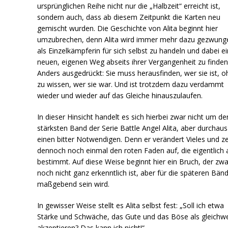
ursprünglichen Reihe nicht nur die „Halbzeit“ erreicht ist,
sondern auch, dass ab diesem Zeitpunkt die Karten neu
gemischt wurden. Die Geschichte von Alita beginnt hier
umzubrechen, denn Alita wird immer mehr dazu gezwung
als Einzelkämpferin für sich selbst zu handeln und dabei e
neuen, eigenen Weg abseits ihrer Vergangenheit zu finden
Anders ausgedrückt: Sie muss herausfinden, wer sie ist, 
zu wissen, wer sie war. Und ist trotzdem dazu verdammt
wieder und wieder auf das Gleiche hinauszulaufen.
In dieser Hinsicht handelt es sich hierbei zwar nicht um de
stärksten Band der Serie Battle Angel Alita, aber durchau
einen bitter Notwendigen. Denn er verändert Vieles und ze
dennoch noch einmal den roten Faden auf, die eigentlich a
bestimmt. Auf diese Weise beginnt hier ein Bruch, der zwa
noch nicht ganz erkenntlich ist, aber für die späteren Bän
maßgebend sein wird.
In gewisser Weise stellt es Alita selbst fest: „Soll ich etwa
Stärke und Schwäche, das Gute und das Böse als gleichwe
akzeptieren? Das kann ich nicht!“