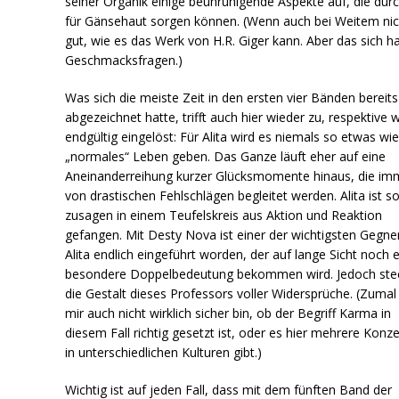
seiner Organik einige beunruhigende Aspekte auf, die dur
für Gänsehaut sorgen können. (Wenn auch bei Weitem nic
gut, wie es das Werk von H.R. Giger kann. Aber das sich ha
Geschmacksfragen.)
Was sich die meiste Zeit in den ersten vier Bänden bereits
abgezeichnet hatte, trifft auch hier wieder zu, respektive w
endgültig eingelöst: Für Alita wird es niemals so etwas wie
„normales“ Leben geben. Das Ganze läuft eher auf eine
Aneinanderreihung kurzer Glücksmomente hinaus, die im
von drastischen Fehlschlägen begleitet werden. Alita ist s
zusagen in einem Teufelskreis aus Aktion und Reaktion
gefangen. Mit Desty Nova ist einer der wichtigsten Gegne
Alita endlich eingeführt worden, der auf lange Sicht noch 
besondere Doppelbedeutung bekommen wird. Jedoch ste
die Gestalt dieses Professors voller Widersprüche. (Zumal 
mir auch nicht wirklich sicher bin, ob der Begriff Karma in
diesem Fall richtig gesetzt ist, oder es hier mehrere Konz
in unterschiedlichen Kulturen gibt.)
Wichtig ist auf jeden Fall, dass mit dem fünften Band der