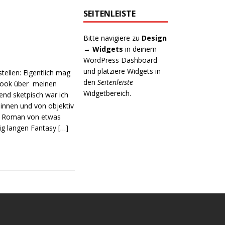
SEITENLEISTE
Bitte navigiere zu
Design
→ Widgets
in deinem
WordPress Dashboard
und platziere Widgets in
tellen: Eigentlich mag
den
Seitenleiste
ebook über meinen
Widgetbereich.
end sketpisch war ich
innen und von objektiv
zer Roman von etwas
wig langen Fantasy
[…]