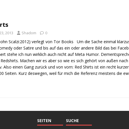
rts
23, 2013
Shadom
0
(John Scalzi:2012) verlegt von Tor Books Um die Sache einmal klarzus
Comedy oder Satire und bis auf das ein oder andere Bild das bei Fac
ert stehe ich nun wirklich auch nicht auf Meta Humor. Dementsprech
Redshirts. Machen wir es aber so wie es sich gehört von außen nach 
iv. Also einen Gang zurück und von vorn: Red Shirts ist ein recht kur
00 Seiten. Kurz deswegen, weil für mich die Referenz meistens die e
SEITEN
SUCHE