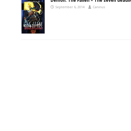
Demon: The Fallen – The seven deadli
September 6, 2014
Caninus