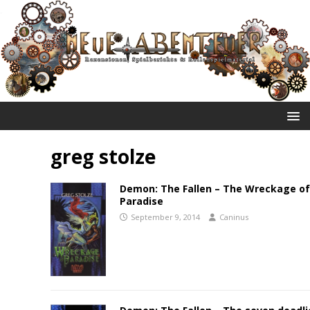
NEUE ABENTEUER
greg stolze
Demon: The Fallen – The Wreckage o
Paradise
September 9, 2014
Caninus