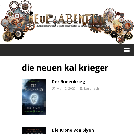
NEUE ABENTEUER
die neuen kai krieger
Der Runenkrieg
Mai 12, 2020
Leronoth
Die Krone von Siyen