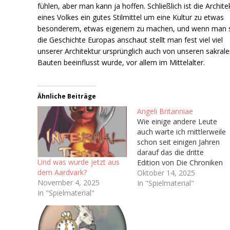
fühlen, aber man kann ja hoffen. Schließlich ist die Archite
eines Volkes ein gutes Stilmittel um eine Kultur zu etwas
besonderem, etwas eigenem zu machen, und wenn man s
die Geschichte Europas anschaut stellt man fest viel viel
unserer Architektur ursprünglich auch von unseren sakral
Bauten beeinflusst wurde, vor allem im Mittelalter.
Ähnliche Beiträge
Angeli Britanniae
Wie einige andere Leute
auch warte ich mittlerweile
schon seit einigen Jahren
darauf das die dritte
Und was wurde jetzt aus
Edition von Die Chroniken
dem Aardvark?
der Engel (Vulgo: Engel),
Oktober 14, 2025
November 4, 2025
welche ja irgendwann bald
In "Spielmaterial"
In "Spielmaterial"
das Licht der Welt
erblicken soll. Hoffentlich.
Immerhin haben wir ja
schon ein Playtest-