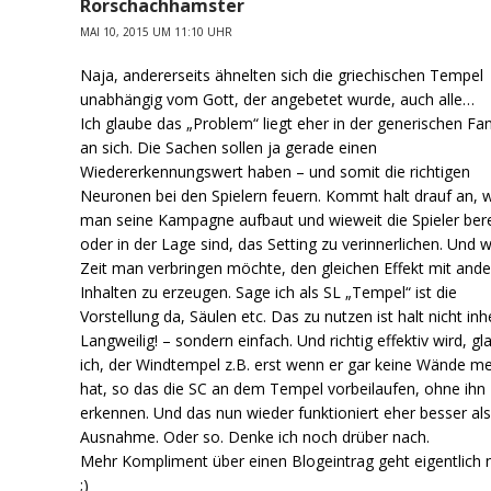
Rorschachhamster
MAI 10, 2015 UM 11:10 UHR
Naja, andererseits ähnelten sich die griechischen Tempel
unabhängig vom Gott, der angebetet wurde, auch alle…
Ich glaube das „Problem“ liegt eher in der generischen Fa
an sich. Die Sachen sollen ja gerade einen
Wiedererkennungswert haben – und somit die richtigen
Neuronen bei den Spielern feuern. Kommt halt drauf an, 
man seine Kampagne aufbaut und wieweit die Spieler bere
oder in der Lage sind, das Setting zu verinnerlichen. Und w
Zeit man verbringen möchte, den gleichen Effekt mit and
Inhalten zu erzeugen. Sage ich als SL „Tempel“ ist die
Vorstellung da, Säulen etc. Das zu nutzen ist halt nicht inh
Langweilig! – sondern einfach. Und richtig effektiv wird, g
ich, der Windtempel z.B. erst wenn er gar keine Wände m
hat, so das die SC an dem Tempel vorbeilaufen, ohne ihn
erkennen. Und das nun wieder funktioniert eher besser al
Ausnahme. Oder so. Denke ich noch drüber nach.
Mehr Kompliment über einen Blogeintrag geht eigentlich n
;)