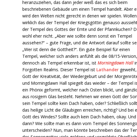
heranzuziehen, das dann jeder weiß das es sich beim
beschriebenen Gebäude um einen Tempel handelt. Aber e
wird den Welten nicht gerecht in denen wir spielen. Wollen
wirklich das der Tempel der Kriegsgöttin genauso aussieh
der Tempel des Gottes der Ernte und der Pfannkuchen? 
wohl eher nicht. „Aber wie sollte denn sonst ein Tempel
aussehen?“ – gute Frage, und die Antwort darauf sollte se
„Wer ist denn die Gottheit?“. Ein gute Beispiel für einen
Tempel, welcher sich anders anfühlt als die 08/15-Version
dennoch als Tempel erkennbar ist, ist
Morningdawn Hall
i
Forgotten Realms. Dieser Tempel ist
Lathander
geweiht
Gott der Kreativität, der Wiedergeburt und der Morgenröt
und Morningdawn Hall spiegelt das wieder – der Tempel is
ein Phönix geformt, welcher nach Osten blickt, und gänzli
aus rosigem Glas besteht. Nehmen wir einen Gott der So
sein Tempel sollte kein Dach haben, oder? Schließlich sollt
das heilige Licht die Gläubigen erreichen, richtig? Und bei
Gott des Windes? Sollte auch kein Dach haben, okay. Und
dann? Wie sollte man es dann vom Tempel des Sonnengo
unterscheiden? Nun, man könnte beschreiben das der Te
des Sonnengottes viele goldene und vergoldete Oberfläc