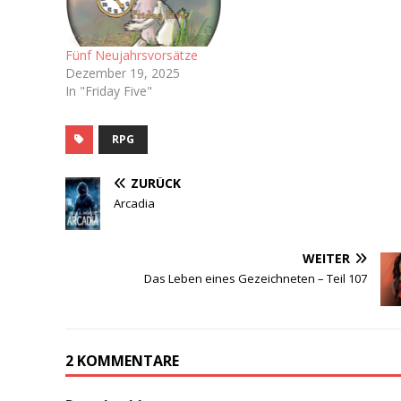
Dokument bekommen Ich
bin sogar auf dem
dazugehörigen Discord-
Fünf Neujahrsvorsätze
Server…
Dezember 19, 2025
In "Friday Five"
RPG
ZURÜCK
Arcadia
WEITER
Das Leben eines Gezeichneten – Teil 107
2 KOMMENTARE