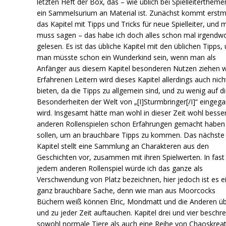
letzten Heft der Box, das – wie üblich bei Spielleitertheme
ein Sammelsurium an Material ist. Zunächst kommt erstm
das Kapitel mit Tipps und Tricks für neue Spielleiter, und 
muss sagen – das habe ich doch alles schon mal irgendw
gelesen. Es ist das übliche Kapitel mit den üblichen Tipps,
man müsste schon ein Wunderkind sein, wenn man als
Anfänger aus diesem Kapitel besonderen Nutzen ziehen wi
Erfahrenen Leitern wird dieses Kapitel allerdings auch nicht
bieten, da die Tipps zu allgemein sind, und zu wenig auf d
Besonderheiten der Welt von „[I]Sturmbringer[/I]“ eingeg
wird. Insgesamt hätte man wohl in dieser Zeit wohl besse
anderen Rollenspielen schon Erfahrungen gemacht haben
sollen, um an brauchbare Tipps zu kommen. Das nächste
Kapitel stellt eine Sammlung an Charakteren aus den
Geschichten vor, zusammen mit ihren Spielwerten. In fast
jedem anderen Rollenspiel würde ich das ganze als
Verschwendung von Platz bezeichnen, hier jedoch ist es e
ganz brauchbare Sache, denn wie man aus Moorcocks
Büchern weiß können Elric, Mondmatt und die Anderen üb
und zu jeder Zeit auftauchen. Kapitel drei und vier beschr
sowohl normale Tiere als auch eine Reihe von Chaoskrea