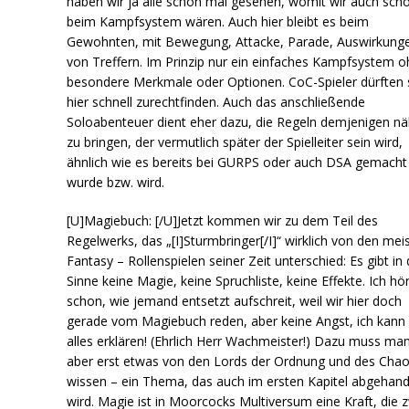
haben wir ja alle schon mal gesehen, womit wir auch sch
beim Kampfsystem wären. Auch hier bleibt es beim
Gewohnten, mit Bewegung, Attacke, Parade, Auswirkung
von Treffern. Im Prinzip nur ein einfaches Kampfsystem 
besondere Merkmale oder Optionen. CoC-Spieler dürften 
hier schnell zurechtfinden. Auch das anschließende
Soloabenteuer dient eher dazu, die Regeln demjenigen nä
zu bringen, der vermutlich später der Spielleiter sein wird,
ähnlich wie es bereits bei GURPS oder auch DSA gemacht
wurde bzw. wird.
[U]Magiebuch: [/U]Jetzt kommen wir zu dem Teil des
Regelwerks, das „[I]Sturmbringer[/I]“ wirklich von den mei
Fantasy – Rollenspielen seiner Zeit unterschied: Es gibt i
Sinne keine Magie, keine Spruchliste, keine Effekte. Ich hö
schon, wie jemand entsetzt aufschreit, weil wir hier doch
gerade vom Magiebuch reden, aber keine Angst, ich kann
alles erklären! (Ehrlich Herr Wachmeister!) Dazu muss ma
aber erst etwas von den Lords der Ordnung und des Cha
wissen – ein Thema, das auch im ersten Kapitel abgehand
wird. Magie ist in Moorcocks Multiversum eine Kraft, die 