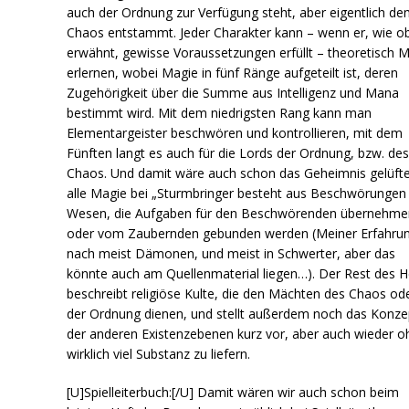
auch der Ordnung zur Verfügung steht, aber eigentlich d
Chaos entstammt. Jeder Charakter kann – wenn er, wie o
erwähnt, gewisse Voraussetzungen erfüllt – theoretisch 
erlernen, wobei Magie in fünf Ränge aufgeteilt ist, deren
Zugehörigkeit über die Summe aus Intelligenz und Mana
bestimmt wird. Mit dem niedrigsten Rang kann man
Elementargeister beschwören und kontrollieren, mit dem
Fünften langt es auch für die Lords der Ordnung, bzw. de
Chaos. Und damit wäre auch schon das Geheimnis gelüfte
alle Magie bei „Sturmbringer besteht aus Beschwörungen
Wesen, die Aufgaben für den Beschwörenden übernehme
oder vom Zaubernden gebunden werden (Meiner Erfahru
nach meist Dämonen, und meist in Schwerter, aber das
könnte auch am Quellenmaterial liegen…). Der Rest des H
beschreibt religiöse Kulte, die den Mächten des Chaos od
der Ordnung dienen, und stellt außerdem noch das Konze
der anderen Existenzebenen kurz vor, aber auch wieder o
wirklich viel Substanz zu liefern.
[U]Spielleiterbuch:[/U] Damit wären wir auch schon beim