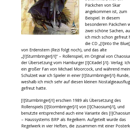
Päckchen von Skar
angekommen ist, zum
Beispiel. In diesem
besonderen Päckchen 
zwei schöne Sachen, au
ich mich schon gefreut 
die CD „[I]Into the Blue[
von Erdenstern (Rezi folgt noch), und das alte
„[I]Sturmbringer[/I]“ – Rollenspiel, im Original von Chaosiu
der Übersetzung vom Hamburger [I]Citadel [/I]- Verlag. Ich
ein großer Fan von Michael Moorcock, und während mein
Schulzeit war ich Spieler in einer [I]Sturmbringer[/I]-Runde,
weshalb ich mich sehr auf diesen kleinen Nostalgieausflu
gefreut hatte.
[I]Sturmbringer[/I] erschien 1989 als Übersetzung des
Rollenspiels [I]Stormbringer[/I] von [I]Chaosium[/I], und
benutzte entsprechend auch eine Variante des [I]Chaosium
– Haussystems BRP als Regelkern. Aufgeteilt wurde das
Regelwerk in vier Heften, die zusammen mit einer Posterk