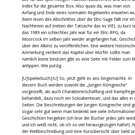
Index für die gesamte Box. Also quasi da, was man von
Anfang und Ende eines normalen Regelwerks erwarten wü
Beim lesen des Abschnittes über die Elric-Sage fällt mir im
Nachhinein auf (neben der Tatsache das es VIEL zu kurz is
das 1989 ein schlechtes Jahr war für ein Elric-RPG, da
Moorcock im selben Jahr wieder angefangen hat, Geschic
über den Albino zu veröffentlichen. Eine weitere historisch
Anmerkung verdient das Kapitel über Würfel: sollte man
nämlich keine besitzen gibt es eine Seite mit Felder zum b
antippen. Wie putzig…
[U]Spielerbuch:[/U] So, jetzt geht es ans Eingemachte. In
diesem Buch werden sowohl die „Jungen Königreiche“
vorgestellt, als auch Charaktererschaffung und Kampfrege
behandelt, dazu noch ein Soloabenteuer, und das alles in 
Seiten. Die Beschreibungen der Jungen Königreiche sind g
sogar sehr gut wenn man bedenkt wie viele Informationen
Geschichten hergeben (Ich lese die Bücher jedes Jahr wied
und ich weiß nicht, ob ich so viel herausgezogen hätte!). 
der Weltbeschreibung und eine Kurzübersicht über Geld u