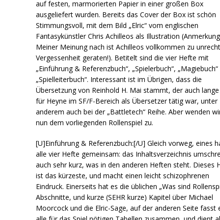
auf festen, marmorierten Papier in einer großen Box
ausgeliefert wurden. Bereits das Cover der Box ist schön
Stimmungsvoll, mit dem Bild „Elric“ vom englischen
Fantasykünstler Chris Achilleos als Illustration (Anmerkung
Meiner Meinung nach ist Achilleos vollkommen zu unrecht
Vergessenheit geraten!). Betitelt sind die vier Hefte mit
„Einführung & Referenzbuch“, „Spielerbuch“, „Magiebuch“
„Spielleiterbuch“. Interessant ist im Übrigen, dass die
Übersetzung von Reinhold H. Mai stammt, der auch lange 
für Heyne im SF/F-Bereich als Übersetzer tätig war, unter
anderem auch bei der „Battletech“ Reihe. Aber wenden wi
nun dem vorliegenden Rollenspiel zu.
[U]Einführung & Referenzbuch:[/U] Gleich vorweg, eines 
alle vier Hefte gemeinsam: das Inhaltsverzeichnis umschre
auch sehr kurz, was in den anderen Heften steht. Dieses 
ist das kürzeste, und macht einen leicht schizophrenen
Eindruck. Einerseits hat es die üblichen „Was sind Rollensp
Abschnitte, und kurze (SEHR kurze) Kapitel über Michael
Moorcock und die Elric-Sage, auf der anderen Seite fasst 
alle für das Spiel nötigen Tabellen zusammen, und dient a