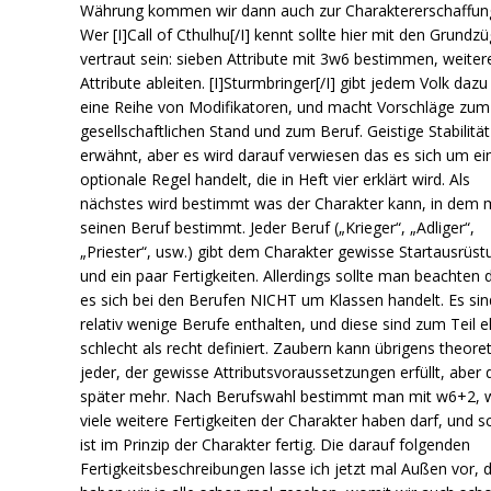
Währung kommen wir dann auch zur Charaktererschaffun
Wer [I]Call of Cthulhu[/I] kennt sollte hier mit den Grundz
vertraut sein: sieben Attribute mit 3w6 bestimmen, weiter
Attribute ableiten. [I]Sturmbringer[/I] gibt jedem Volk daz
eine Reihe von Modifikatoren, und macht Vorschläge zum
gesellschaftlichen Stand und zum Beruf. Geistige Stabilität
erwähnt, aber es wird darauf verwiesen das es sich um ei
optionale Regel handelt, die in Heft vier erklärt wird. Als
nächstes wird bestimmt was der Charakter kann, in dem
seinen Beruf bestimmt. Jeder Beruf („Krieger“, „Adliger“,
„Priester“, usw.) gibt dem Charakter gewisse Startausrüst
und ein paar Fertigkeiten. Allerdings sollte man beachten 
es sich bei den Berufen NICHT um Klassen handelt. Es sin
relativ wenige Berufe enthalten, und diese sind zum Teil e
schlecht als recht definiert. Zaubern kann übrigens theore
jeder, der gewisse Attributsvoraussetzungen erfüllt, aber
später mehr. Nach Berufswahl bestimmt man mit w6+2, 
viele weitere Fertigkeiten der Charakter haben darf, und 
ist im Prinzip der Charakter fertig. Die darauf folgenden
Fertigkeitsbeschreibungen lasse ich jetzt mal Außen vor, 