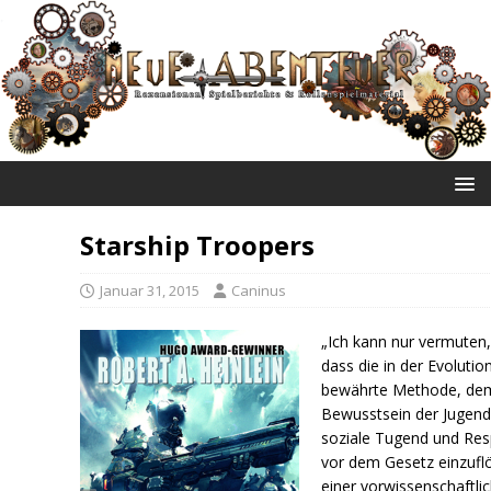
NEUE ABENTEUER
Starship Troopers
Januar 31, 2015
Caninus
„Ich kann nur vermuten
dass die in der Evolutio
bewährte Methode, de
Bewusstsein der Jugen
soziale Tugend und Res
vor dem Gesetz einzufl
einer vorwissenschaftli