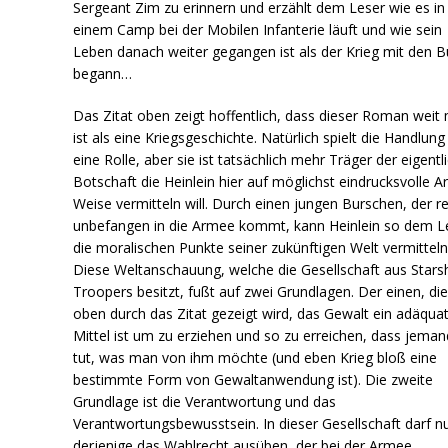
Sergeant Zim zu erinnern und erzählt dem Leser wie es in
einem Camp bei der Mobilen Infanterie läuft und wie sein
Leben danach weiter gegangen ist als der Krieg mit den 
begann…
Das Zitat oben zeigt hoffentlich, dass dieser Roman weit
ist als eine Kriegsgeschichte. Natürlich spielt die Handlun
eine Rolle, aber sie ist tatsächlich mehr Träger der eigentl
Botschaft die Heinlein hier auf möglichst eindrucksvolle A
Weise vermitteln will. Durch einen jungen Burschen, der re
unbefangen in die Armee kommt, kann Heinlein so dem L
die moralischen Punkte seiner zukünftigen Welt vermitteln
Diese Weltanschauung, welche die Gesellschaft aus Stars
Troopers besitzt, fußt auf zwei Grundlagen. Der einen, di
oben durch das Zitat gezeigt wird, das Gewalt ein adäqua
Mittel ist um zu erziehen und so zu erreichen, dass jema
tut, was man von ihm möchte (und eben Krieg bloß eine
bestimmte Form von Gewaltanwendung ist). Die zweite
Grundlage ist die Verantwortung und das
Verantwortungsbewusstsein. In dieser Gesellschaft darf n
derjenige das Wahlrecht ausüben, der bei der Armee