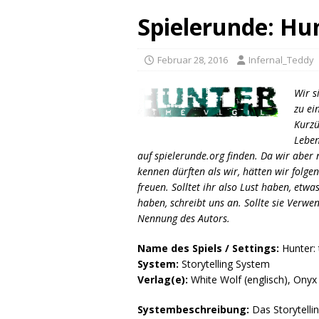
Spielerunde: Hun
Februar 28, 2016
Infernal_Teddy
Wir s
zu ei
Kurzü
Leben
auf spielerunde.org finden. Da wir aber 
kennen dürften als wir, hätten wir folge
freuen. Solltet ihr also Lust haben, etw
haben, schreibt uns an. Sollte sie Verwe
Nennung des Autors.
Name des Spiels / Settings:
Hunter: t
System:
Storytelling System
Verlag(e):
White Wolf (englisch), Onyx 
Systembeschreibung:
Das Storytelli