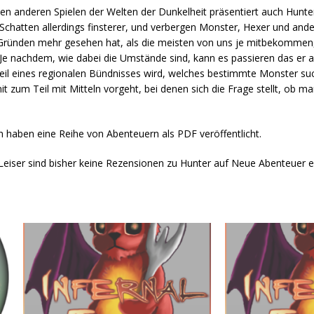
n anderen Spielen der Welten der Dunkelheit präsentiert auch Hunter: 
ie Schatten allerdings finsterer, und verbergen Monster, Hexer und and
 Gründen mehr gesehen hat, als die meisten von uns je mitbekommen,
e nachdem, wie dabei die Umstände sind, kann es passieren das er al
eil eines regionalen Bündnisses wird, welches bestimmte Monster such
t zum Teil mit Mitteln vorgeht, bei denen sich die Frage stellt, ob ma
 haben eine Reihe von Abenteuern als PDF veröffentlicht.
eiser sind bisher keine Rezensionen zu Hunter auf Neue Abenteuer e