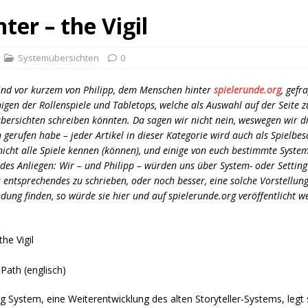
ter – the Vigil
Systemübersichten
0
ind vor kurzem von Philipp, dem Menschen hinter
spielerunde.org
, gefr
nigen der Rollenspiele und Tabletops, welche als Auswahl auf der Seite 
bersichten schreiben könnten. Da sagen wir nicht nein, weswegen wir die
 gerufen habe – jeder Artikel in dieser Kategorie wird auch als Spielbe
nicht alle Spiele kennen (können), und einige von euch bestimmte Syste
ndes Anliegen: Wir – und Philipp – würden uns über System- oder Settin
as entsprechendes zu schrieben, oder noch besser, eine solche Vorstellu
ndung finden, so würde sie hier und auf spielerunde.org veröffentlicht 
he Vigil
Path (englisch)
ng System, eine Weiterentwicklung des alten Storyteller-Systems, legt