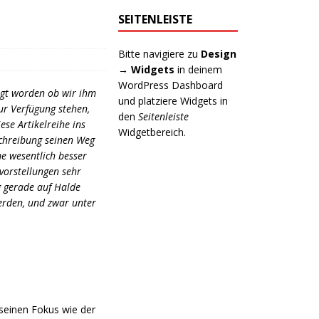
SEITENLEISTE
Bitte navigiere zu
Design
→ Widgets
in deinem
WordPress Dashboard
agt worden ob wir ihm
und platziere Widgets in
zur Verfügung stehen,
den
Seitenleiste
se Artikelreihe ins
Widgetbereich.
schreibung seinen Weg
me wesentlich besser
gvorstellungen sehr
ng gerade auf Halde
werden, und zwar unter
 seinen Fokus wie der