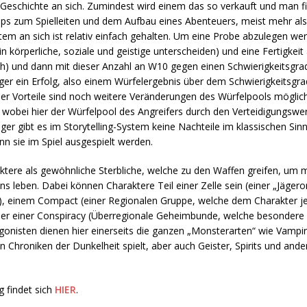
Geschichte an sich. Zumindest wird einem das so verkauft und man fi
s zum Spielleiten und dem Aufbau eines Abenteuers, meist mehr als
tem an sich ist relativ einfach gehalten. Um eine Probe abzulegen we
in körperliche, soziale und geistige unterscheiden) und eine Fertigkeit 
h) und dann mit dieser Anzahl an W10 gegen einen Schwierigkeitsgrad
er ein Erfolg, also einem Würfelergebnis über dem Schwierigkeitsgra
oder Vorteile sind noch weitere Veränderungen des Würfelpools mögl
, wobei hier der Würfelpool des Angreifers durch den Verteidigungswer
ger gibt es im Storytelling-System keine Nachteile im klassischen Sin
nn sie im Spiel ausgespielt werden.
raktere als gewöhnliche Sterbliche, welche zu den Waffen greifen, um
s leben. Dabei können Charaktere Teil einer Zelle sein (einer „Jägero
t), einem Compact (einer Regionalen Gruppe, welche dem Charakter j
oder einer Conspiracy (Überregionale Geheimbunde, welche besondere 
agonisten dienen hier einerseits die ganzen „Monsterarten“ wie Vampi
Chroniken der Dunkelheit spielt, aber auch Geister, Spirits und ander
g findet sich
HIER
.