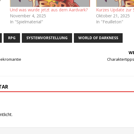
Und was wurde jetzt aus dem Aardvark?
Kurzes Update zur 
November 4, 2025
Oktober 21, 2025
In "Spielmaterial"
In "Feuilleton"
RPG
SYSTEMVORSTELLUNG
WORLD OF DARKNESS
WE
Nekromantie
Charaktertipps
TAR
tlicht.