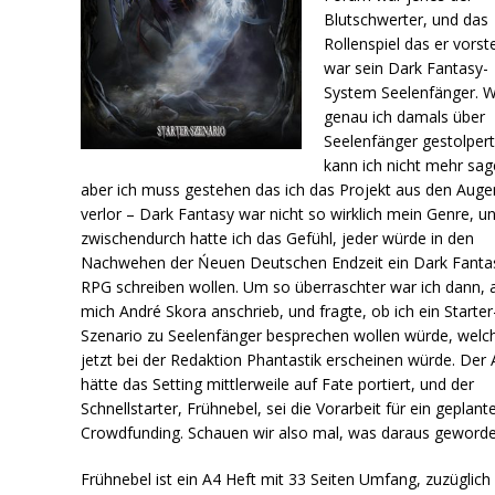
Blutschwerter, und das
Rollenspiel das er vorste
war sein Dark Fantasy-
System Seelenfänger. 
genau ich damals über
Seelenfänger gestolpert
kann ich nicht mehr sag
aber ich muss gestehen das ich das Projekt aus den Auge
verlor – Dark Fantasy war nicht so wirklich mein Genre, u
zwischendurch hatte ich das Gefühl, jeder würde in den
Nachwehen der Ńeuen Deutschen Endzeit ein Dark Fanta
RPG schreiben wollen. Um so überraschter war ich dann, a
mich André Skora anschrieb, und fragte, ob ich ein Starter
Szenario zu Seelenfänger besprechen wollen würde, welc
jetzt bei der Redaktion Phantastik erscheinen würde. Der 
hätte das Setting mittlerweile auf Fate portiert, und der
Schnellstarter, Frühnebel, sei die Vorarbeit für ein geplant
Crowdfunding. Schauen wir also mal, was daraus geworden
Frühnebel ist ein A4 Heft mit 33 Seiten Umfang, zuzüglich