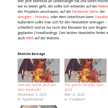
Wer jetzt Interesse an Seelenfänger hat und sehen möcht
wie es weiter geht, der sollte sich entweder auf der
Websi
des Projektes umschauen, auf der
Facebook-Seite
, der
Google+ – Präsenz
, oder dem Unterforum beim
Tanelo
Außerdem sollte man sich für den Newsletter eintragen –
schließlich sind es nur noch drei Monaten bis zum Beginn
geplanten Crowdfundings. Den letzten Newsletter findet
auch
HIER
auf der Website.
Ähnliche Beiträge
Und was wurde jetzt aus
The games we play: April
dem Aardvark?
2026
November 4, 2025
Mai 12, 2026
In "Spielmaterial"
In "Feuilleton"