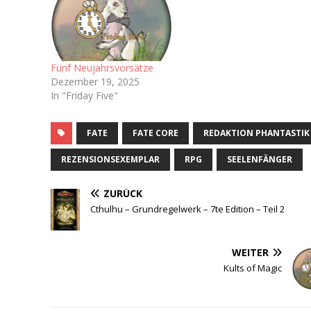
Fünf Neujahrsvorsätze
Dezember 19, 2025
In "Friday Five"
FATE
FATE CORE
REDAKTION PHANTASTIK
REZENSIONSEXEMPLAR
RPG
SEELENFÄNGER
ZURÜCK
Cthulhu – Grundregelwerk – 7te Edition – Teil 2
WEITER
Kults of Magic