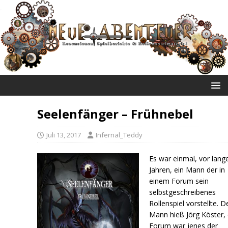
NEUE ABENTEUER
Seelenfänger – Frühnebel
Juli 13, 2017
Infernal_Teddy
Es war einmal, vor lang
Jahren, ein Mann der in
einem Forum sein
selbstgeschreibenes
Rollenspiel vorstellte. D
Mann hieß Jörg Köster,
Forum war jenes der