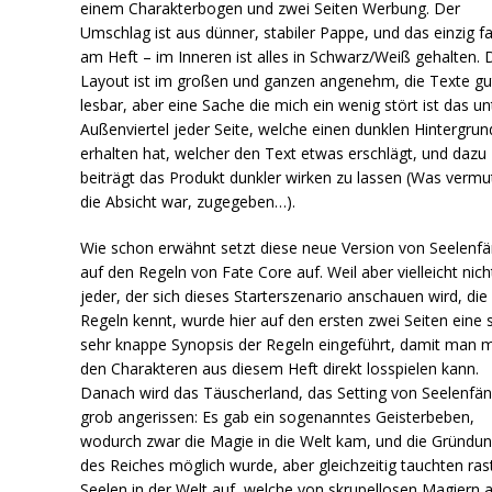
einem Charakterbogen und zwei Seiten Werbung. Der
Umschlag ist aus dünner, stabiler Pappe, und das einzig f
am Heft – im Inneren ist alles in Schwarz/Weiß gehalten. 
Layout ist im großen und ganzen angenehm, die Texte gu
lesbar, aber eine Sache die mich ein wenig stört ist das un
Außenviertel jeder Seite, welche einen dunklen Hintergrun
erhalten hat, welcher den Text etwas erschlägt, und dazu
beiträgt das Produkt dunkler wirken zu lassen (Was vermut
die Absicht war, zugegeben…).
Wie schon erwähnt setzt diese neue Version von Seelenf
auf den Regeln von Fate Core auf. Weil aber vielleicht nich
jeder, der sich dieses Starterszenario anschauen wird, die
Regeln kennt, wurde hier auf den ersten zwei Seiten eine 
sehr knappe Synopsis der Regeln eingeführt, damit man m
den Charakteren aus diesem Heft direkt losspielen kann.
Danach wird das Täuscherland, das Setting von Seelenfän
grob angerissen: Es gab ein sogenanntes Geisterbeben,
wodurch zwar die Magie in die Welt kam, und die Gründu
des Reiches möglich wurde, aber gleichzeitig tauchten ras
Seelen in der Welt auf, welche von skrupellosen Magiern 