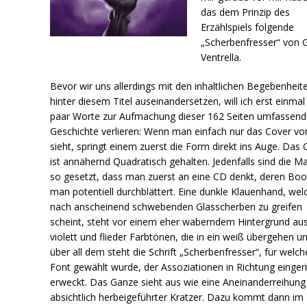
das dem Prinzip des
Erzählspiels folgende
„Scherbenfresser“ von G
Ventrella.
Bevor wir uns allerdings mit den inhaltlichen Begebenheit
hinter diesem Titel auseinandersetzen, will ich erst einmal
paar Worte zur Aufmachung dieser 162 Seiten umfassen
Geschichte verlieren: Wenn man einfach nur das Cover vor
sieht, springt einem zuerst die Form direkt ins Auge. Das 
ist annähernd Quadratisch gehalten. Jedenfalls sind die M
so gesetzt, dass man zuerst an eine CD denkt, deren Boo
man potentiell durchblättert. Eine dunkle Klauenhand, wel
nach anscheinend schwebenden Glasscherben zu greifen
scheint, steht vor einem eher waberndem Hintergrund au
violett und flieder Farbtönen, die in ein weiß übergehen u
über all dem steht die Schrift „Scherbenfresser“, für welch
Font gewählt wurde, der Assoziationen in Richtung eingeri
erweckt. Das Ganze sieht aus wie eine Aneinanderreihung
absichtlich herbeigeführter Kratzer. Dazu kommt dann im