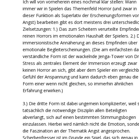
Ich will von vorneherein eines nochmal klar stellen: Wann
immer wir in Spielen das Themenfeld Horror (und zwar in
dieser Funktion als Superlativ der Erscheinungsformen vo
Angst) bearbeiten gibt es dort meistens drei unterschiedli
Zielsetzungen: 1.) Das zum Scheitern verurteilte Empfinde
reinen Horrors im emotionalen Haushalt der Spielers. 2.) 
immersionistische Annäherung an dieses Empfinden über
emotionale Begleiterscheinungen. (Die am einfachsten da
verständliche Form ist der wackelnde Jenga-Tower von Dr
Stress als zentrales Element der Immersion erzeugt zwar
keinen Horror an sich, gibt aber dem Spieler ein vergleich
Gefühl der Anspannung und kann dadurch eben genau die
Form einer wenn nicht gleichen, so immerhin ähnlichen
Erfahrung erwirken.)
3.) Die dritte Form ist dabei ungemein komplizierter, weil 
tatsächlich die notwendige Disziplin allen Beteiligten
abverlangt, sich auf einen bestimmten Stimmungsbogen
einzulassen. Hierbei wird nämlich nicht die Emotion, sond
die Faszination an der Thematik Angst angesprochen.
Scherbenfresser ist im Grunde ein Spiel, das sich genau in