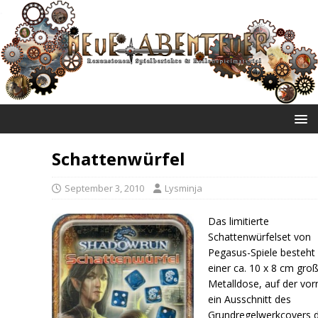
NEUE ABENTEUER
Schattenwürfel
September 3, 2010
Lysminja
Das limitierte
Schattenwürfelset von
Pegasus-Spiele besteht
einer ca. 10 x 8 cm gro
Metalldose, auf der vor
ein Ausschnitt des
Grundregelwerkcovers d