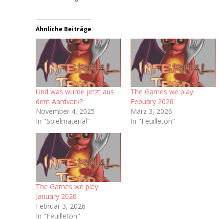
Ähnliche Beiträge
Und was wurde jetzt aus
The Games we play:
dem Aardvark?
Febuary 2026
November 4, 2025
März 3, 2026
In "Spielmaterial"
In "Feuilleton"
The Games we play:
January 2026
Februar 3, 2026
In "Feuilleton"