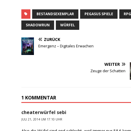
BESTANDSEXEMPLAR
PEGASUS SPIELE
RP
SHADOWRUN
WÜRFEL
ZURÜCK
Emergenz – Digitales Erwachen
WEITER
Zeuge der Schatten
1 KOMMENTAR
cheaterwürfel sebi
JULI 21, 2014 UM 17:10 UHR
Also die Wüfel sind end schlecht, weil immer nur 5&6 ko