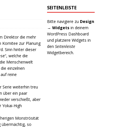
SEITENLEISTE
Bitte navigiere zu
Design
→ Widgets
in deinem
WordPress Dashboard
m Direktor die mehr
und platziere Widgets in
m Komitee zur Planung
den
Seitenleiste
. Sinn hinter dieser
Widgetbereich.
se“, welche die
in die Menschenwelt
 die einzelnen
 auf reine
 Serie weiterhin treu
n über ein paar
ieder verschießt, aber
r Yokai-High
isherigen Monströsität
g übermächtig, so