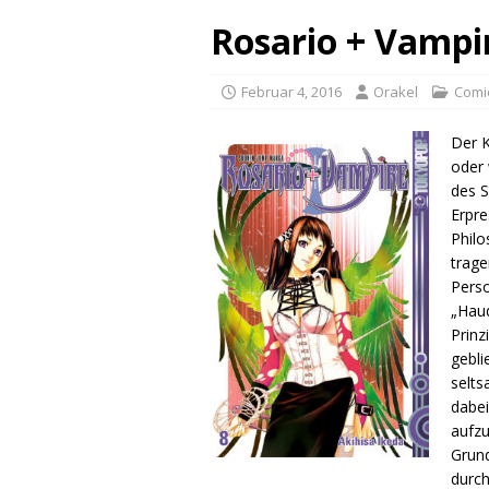
Rosario + Vampi
Februar 4, 2016
Orakel
Comi
Der K
oder 
des S
Erpre
Philo
trage
Perso
„Haud
Prinz
gebli
selts
dabei
aufz
Grund
durch