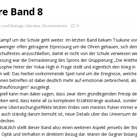
re Band 8
c und Manga
,
Literatur
,
Rezensionen
0
ampf um die Schule geht weiter. Im letzten Band bekam Tsukune vo
weniger offen getragene Erpressung um die Ohren gehauen, sich de
chulfestes anzuschließen, damit er nicht von der Schule verwiesen wird
ssung war die Demaskierung des Spions der Gruppierung „Die Antithe
sophie hinter der Yokai-High in Frage stellt und eigentlich den Krieg 
n will. Das hierbei vorkommende Spiel rund um die Ereignisse, welche
nen betreffen ist dabei deutlich mehr auf emotional-zerbrechend, als
rauflösungen“ ausgelegt.
ipiell kann man dabei sagen, dass zwar dem grundlegenden Prinzip der
eben wird, dass keine all zu komplexen Erzählstränge ausbaut, sonder
ame Überraschungseffekte letzten Endes sein meistes Pulver immer w
 auch ständig darum bemüht ist, neue Details über das Universum de
udecken.
sätzlich stellt dieser Band also einen weiteren Aspekt jenseits der B
 Optik und Verhalten in direktem Bezug dar. Waren die Gegner bislan