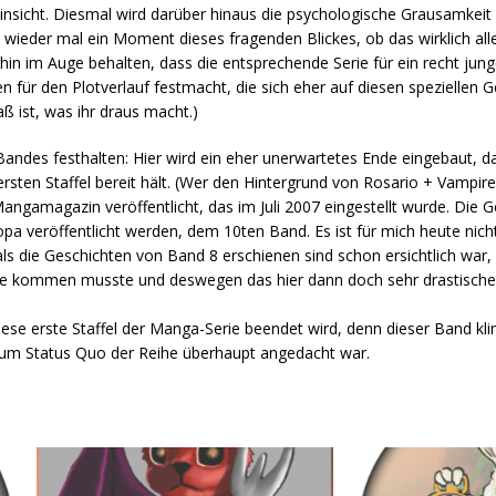
Hinsicht. Diesmal wird darüber hinaus die psychologische Grausamkei
eder mal ein Moment dieses fragenden Blickes, ob das wirklich alles
hin im Auge behalten, dass die entsprechende Serie für ein recht jun
ien für den Plotverlauf festmacht, die sich eher auf diesen speziellen
ß ist, was ihr draus macht.)
ndes festhalten: Hier wird ein eher unerwartetes Ende eingebaut, da
ersten Staffel bereit hält. (Wer den Hintergrund von Rosario + Vampire
angamagazin veröffentlicht, das im Juli 2007 eingestellt wurde. Die G
a veröffentlicht werden, dem 10ten Band. Es ist für mich heute nic
ls die Geschichten von Band 8 erschienen sind schon ersichtlich war,
e kommen musste und deswegen das hier dann doch sehr drastische S
diese erste Staffel der Manga-Serie beendet wird, denn dieser Band kl
zum Status Quo der Reihe überhaupt angedacht war.